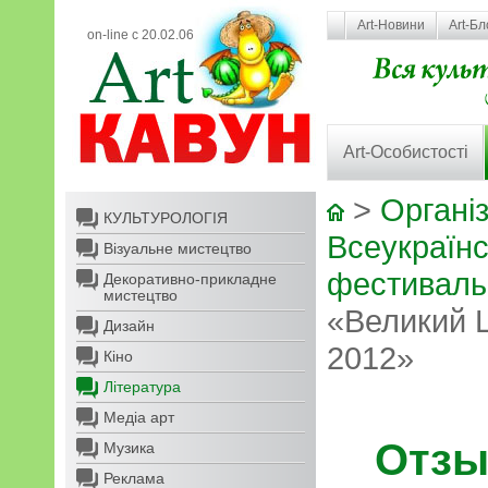
Art-Новини
Art-Бл
on-line с 20.02.06
Art-Особистості
>
Організ
КУЛЬТУРОЛОГІЯ
Всеукраїн
Візуальне мистецтво
фестиваль 
Декоративно-прикладне
мистецтво
«Великий 
Дизайн
2012»
Кіно
Література
Медіа арт
Отзы
Музика
Реклама