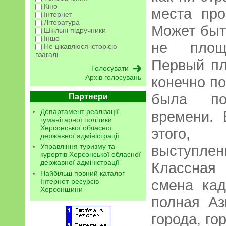
Кіно
места про
Інтернет
Література
Может быть
Шкільні підручники
Інше
не площ
Не цікавлюся історією
взагалі
Первый пл
Архів голосувань
конечно по
была по
Партнери
Департамент реалізації
времени. 
гуманітарної політики
Херсонської обласної
этого,
державної адміністрації
Управління туризму та
выступл
курортів Херсонської обласної
державної адміністрації
Классная
Найбільш повний каталог
смена кад
Інтернет-ресурсів
Херсонщини
полная Аз
города, го