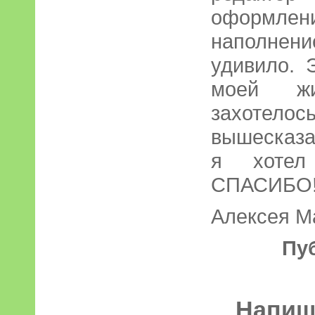
оформле
наполне
удивило. 
моей жи
захотелось
вышесказа
я хотел
СПАСИБО
Алексея М
Пу
Напиші