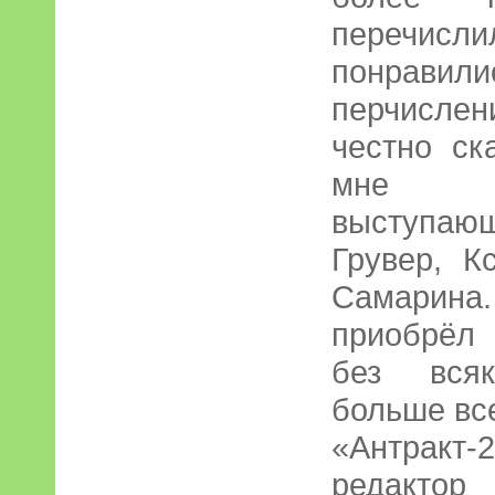
перечисл
понравил
перчисле
честно ск
мне п
выступающ
Грувер, К
Самарина.
приобрёл н
без вся
больше вс
«Антракт-
редактор