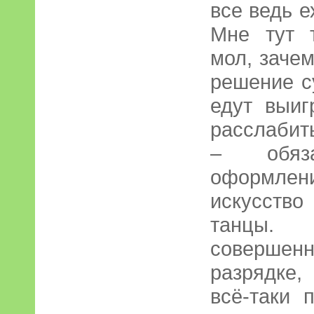
все ведь 
Мне тут 
мол, зачем
решение с
едут выиг
расслабит
– обяза
оформлени
искусство
танцы.
соверше
разрядке
всё-таки 