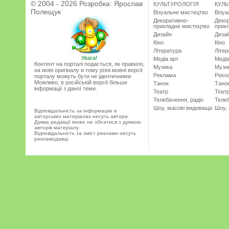
© 2004 - 2026 Розробка:
Ярослав
КУЛЬТУРОЛОГІЯ
КУЛЬ
Полещук
Візуальне мистецтво
Візу
Декоративно-
Деко
прикладне мистецтво
прик
Дизайн
Диза
Кіно
Кіно
Література
Літер
Увага!
Медіа арт
Медіа
Контент на порталі подається, як правило,
Музика
Музи
на мові оригіналу и тому різні мовні версії
Реклама
Рекл
порталу можуть бути не ідентичними.
Можливо, в російській версії більше
Танок
Тано
інформації з даної теми.
Театр
Теат
Телебачення, радіо
Телеб
Шоу, масові видовища
Шоу,
Відповідальність за інформацію в
авторських матеріалах несуть автори.
Думка редакції може не збігатися з думкою
авторів матеріалу.
Відповідальність за зміст реклами несуть
рекламодавці.