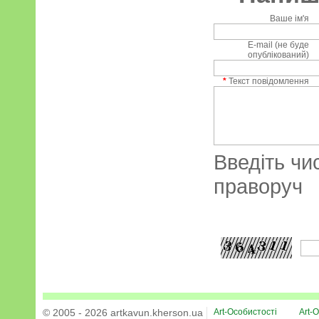
Ваше ім'я
E-mail (не буде
опублікований)
*
Текст повідомлення
Введіть чи
праворуч
© 2005 - 2026 artkavun.kherson.ua
Art-Особистості
Art-О