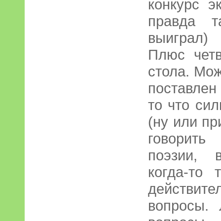
конкурс э
правда т
выиграл)
Плюс четв
стола. Мо
поставлен
то что си
(ну или пр
говорить
поэзии, 
когда-то 
действ
вопросы. 