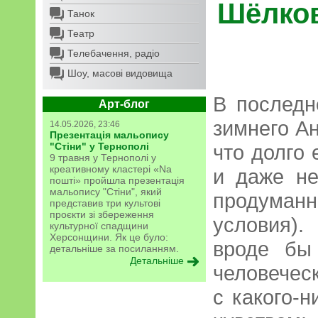
Шёлков
Танок
Театр
Телебачення, радіо
Шоу, масові видовища
В последн
Арт-блог
зимнего Ан
14.05.2026, 23:46
Презентація мальопису
"Стіни" у Тернополі
что долго 
9 травня у Тернополі у
креативному кластері «Na
и даже не
пошті» пройшла презентація
мальопису "Стіни", який
продуманно
представив три культові
проєкти зі збереження
условия)
культурної спадщини
Херсонщини. Як це було:
вроде бы
детальніше за посиланням.
Детальніше
человечес
с какого-