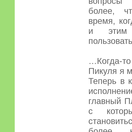
вопросы 
более, ч
время, ког
и этим 
пользовать
…Когда-
Пикуля я м
Теперь в 
исполнени
главный П
с котор
становит
более 