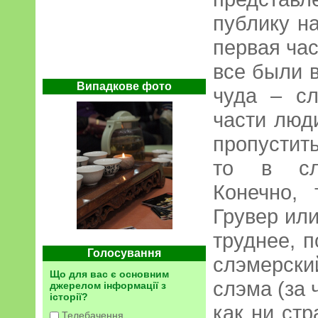
публику н
первая час
все были 
Випадкове фото
чуда – с
части люд
пропустить
то в сл
Конечно,
Грувер ил
труднее, п
Голосування
слэмерски
Що для вас є основним
слэма (за 
джерелом інформації з
історії?
как ни ст
Телебачення