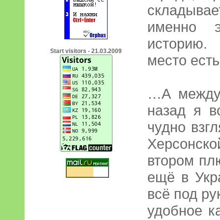
складыва
именно 
историю.
Start visitors - 21.03.2009
место ест
…А между
назад я в
чудно взгл
Херсонс
втором пл
ещё в Укр
всё под ру
удобное к