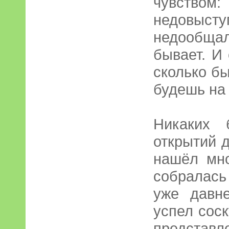
чувств
недовыс
недообща
бывает. И 
сколько бы
будешь на 
Никаких 
открытий д
нашёл мно
собралась
уже давн
успел сос
представл