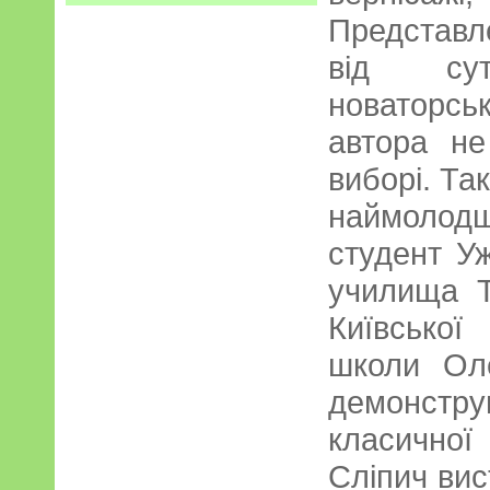
Представл
від су
новаторс
автора не
виборі. Так
наймолодш
студент У
училища Т
Київсько
школи Ол
демонстр
класично
Сліпич вис