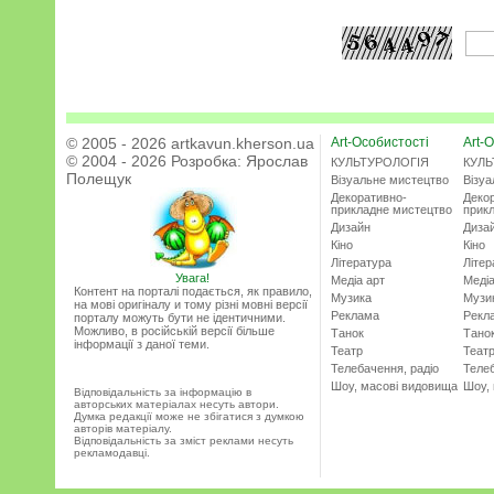
© 2005 - 2026 artkavun.kherson.ua
Art-Особистості
Art-О
© 2004 - 2026 Розробка:
Ярослав
КУЛЬТУРОЛОГІЯ
КУЛЬ
Полещук
Візуальне мистецтво
Візу
Декоративно-
Деко
прикладне мистецтво
прик
Дизайн
Диза
Кіно
Кіно
Література
Літер
Увага!
Медіа арт
Медіа
Контент на порталі подається, як правило,
Музика
Музи
на мові оригіналу и тому різні мовні версії
Реклама
Рекл
порталу можуть бути не ідентичними.
Можливо, в російській версії більше
Танок
Тано
інформації з даної теми.
Театр
Теат
Телебачення, радіо
Телеб
Шоу, масові видовища
Шоу,
Відповідальність за інформацію в
авторських матеріалах несуть автори.
Думка редакції може не збігатися з думкою
авторів матеріалу.
Відповідальність за зміст реклами несуть
рекламодавці.