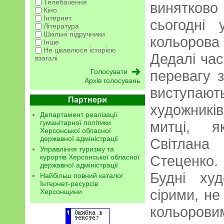
Телебачення
винятков
Кіно
Інтернет
сьогодні 
Література
Шкільні підручники
кольорова
Інше
Не цікавлюся історією
Дедалі ча
взагалі
перевагу з
Архів голосувань
виступаю
Партнери
художникі
Департамент реалізації
гуманітарної політики
митці, я
Херсонської обласної
державної адміністрації
Світлан
Управління туризму та
Стеценко.
курортів Херсонської обласної
державної адміністрації
Будні ху
Найбільш повний каталог
Інтернет-ресурсів
сірими, не
Херсонщини
кольорови