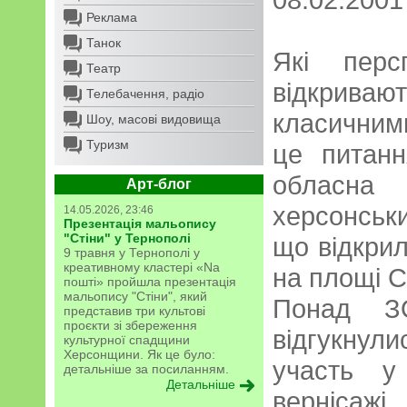
Реклама
Танок
Які перс
Театр
відкрива
Телебачення, радіо
класичним
Шоу, масові видовища
Туризм
це питанн
обласна
Арт-блог
херсонськи
14.05.2026, 23:46
Презентація мальопису
"Стіни" у Тернополі
що відкрил
9 травня у Тернополі у
креативному кластері «Na
на площі С
пошті» пройшла презентація
мальопису "Стіни", який
Понад З
представив три культові
проєкти зі збереження
відгукнул
культурної спадщини
Херсонщини. Як це було:
участь у
детальніше за посиланням.
Детальніше
вернісажі,