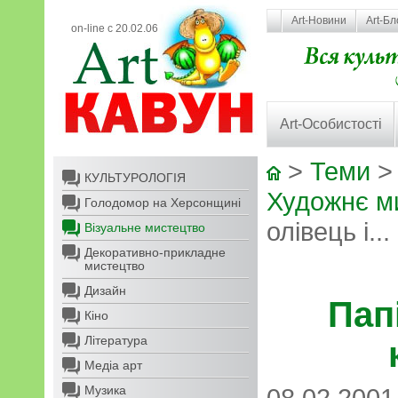
Art-Новини
Art-Бл
on-line с 20.02.06
Art-Особистості
>
Теми
КУЛЬТУРОЛОГІЯ
Художнє ми
Голодомор на Херсонщині
олівець і..
Візуальне мистецтво
Декоративно-прикладне
мистецтво
Дизайн
Папі
Кіно
Література
Медіа арт
Музика
08.02.2001