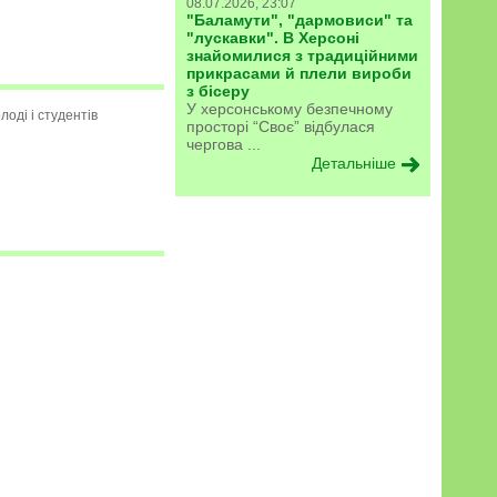
08.07.2026, 23:07
"Баламути", "дармовиси" та
"лускавки". В Херсоні
знайомилися з традиційними
прикрасами й плели вироби
з бісеру
У херсонському безпечному
оді і студентів
просторі “Своє” відбулася
чергова ...
Детальніше