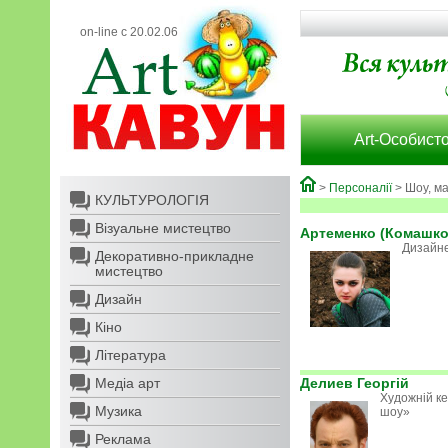
on-line с 20.02.06
Art-Особисто
>
Персоналії
> Шоу, м
КУЛЬТУРОЛОГІЯ
Візуальне мистецтво
Артеменко (Комашко
Дизайне
Декоративно-прикладне
мистецтво
Дизайн
Кіно
Література
Медіа арт
Делиев Георгій
Художній ке
Музика
шоу»
Реклама