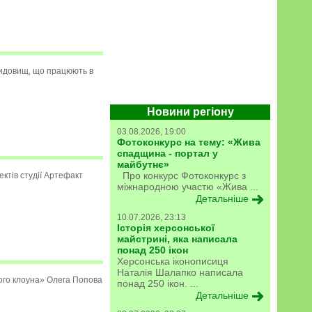
идовищ, що працюють в
Новини регіону
03.08.2026, 19:00
Фотоконкурс на тему: «Жива
спадщина - портал у
майбутнє»
Про конкурс Фотоконкурс з
ктів студії Артефакт
міжнародною участю «Жива ...
Детальніше
10.07.2026, 23:13
Історія херсонської
майстрині, яка написала
понад 250 ікон
Херсонська іконописиця
Наталія Шалапко написала
ого клоуна» Олега Попова
понад 250 ікон. ...
Детальніше