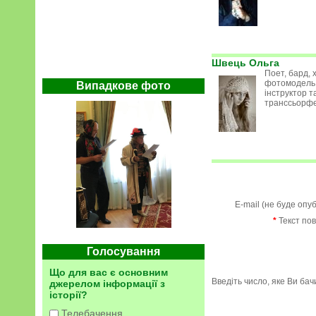
Швець Ольга
Поет, бард,
фотомодель
Випадкове фото
інструктор т
транссьорф
E-mail (не буде опу
*
Текст по
Голосування
Що для вас є основним
Введіть число, яке Ви ба
джерелом інформації з
історії?
Телебачення