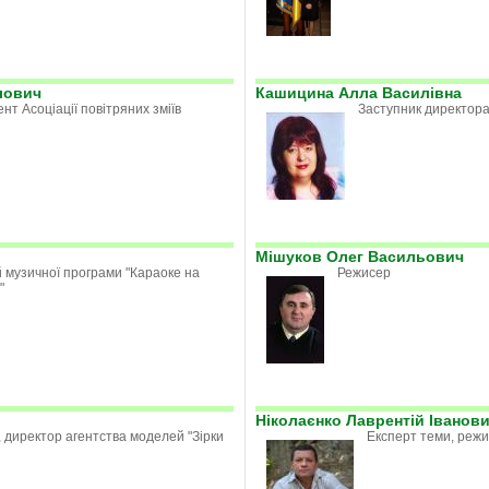
лович
Кашицина Алла Василівна
нт Асоціації повітряних зміїв
Заступник директор
Мішуков Олег Васильович
 музичної програми "Караоке на
Режисер
"
Ніколаєнко Лаврентій Іванов
 директор агентства моделей "Зірки
Експерт теми, режи