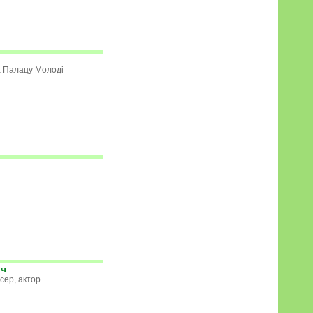
а Палацу Молоді
ич
сер, актор