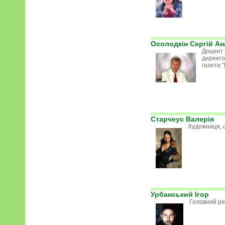
Осолодкін Сергій А
Доцент 
директо
газети "
Старчеус Валерія
Художниця, с
Урбанський Ігор
Головний ре