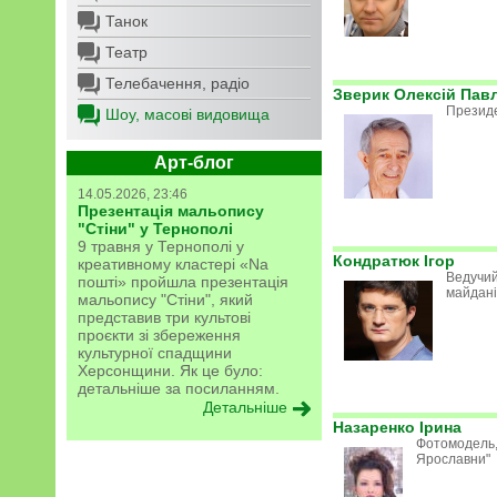
Танок
Театр
Телебачення, радіо
Зверик Олексій Пав
Президе
Шоу, масові видовища
Арт-блог
14.05.2026, 23:46
Презентація мальопису
"Стіни" у Тернополі
9 травня у Тернополі у
Кондратюк Ігор
креативному кластері «Na
Ведучий
пошті» пройшла презентація
майдані
мальопису "Стіни", який
представив три культові
проєкти зі збереження
культурної спадщини
Херсонщини. Як це було:
детальніше за посиланням.
Детальніше
Назаренко Ірина
Фотомодель,
Ярославни"