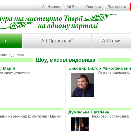
Art-Новини
Art-Блог
Гостьова
Про проект
сті
Art-Організації
Art-Теми
асові видовища
Шоу, масові видовища
) Марія
Бикодир Віктор Миколайович
р одягу, художник
Учитель, сценарист
Думінська Світлана
рівник і режисер комік-трупи «Маски-
Режисер-постановник