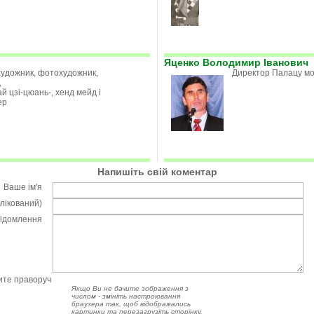
Яценко Володимир Іванович
 художник, фотохудожник,
Директор Палацу мол
,
ай цзі-цюань-, хенд мейд і
ер
Напишіть свій коментар
Ваше ім'я
блікований)
відомлення
чите праворуч
Якщо Ви не бачите зображення з
числом - змініть настроювання
браузера так, щоб відображались
картинки та перезагрузіть сторінку.