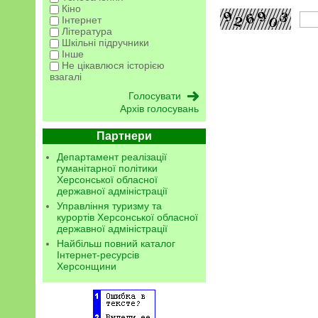
Кіно
Інтернет
Література
Шкільні підручники
Інше
Не цікавлюся історією
взагалі
Архів голосувань
Партнери
Департамент реалізації
гуманітарної політики
Херсонської обласної
державної адміністрації
Управління туризму та
курортів Херсонської обласної
державної адміністрації
Найбільш повний каталог
Інтернет-ресурсів
Херсонщини