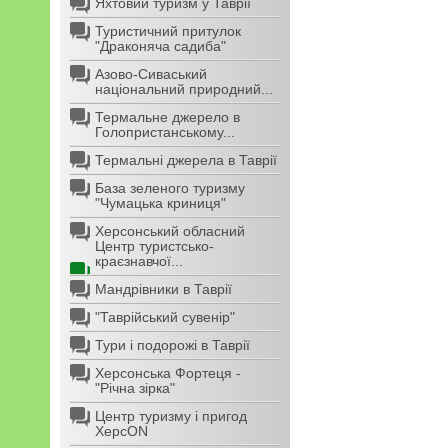
Яхтовий туризм у Таврії
Туристичний притулок
"Драконяча садиба"
Азово-Сиваський
національний природний...
Термальне джерело в
Голопристанському...
Термальні джерела в Таврії
База зеленого туризму
"Чумацька криниця"
Херсонський обласний
Центр туристсько-
краєзнавчої...
Мандрівники в Таврії
"Таврійський сувенір"
Тури і подорожі в Таврії
Херсонська Фортеця -
"Річна зірка"
Центр туризму і пригод
ХерсON