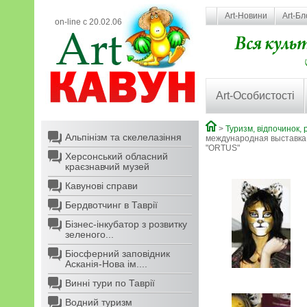
Art-Новини
Art-Бл
on-line с 20.02.06
Art-Особистості
>
Туризм, відпочинок, 
Альпінізм та скелелазіння
международная выставка 
"ORTUS"
Херсонський обласний
краєзнавчий музей
Кавунові справи
Бердвотчинг в Таврії
Бізнес-інкубатор з розвитку
зеленого...
Біосферний заповідник
Асканія-Нова ім....
Винні тури по Таврії
Водний туризм