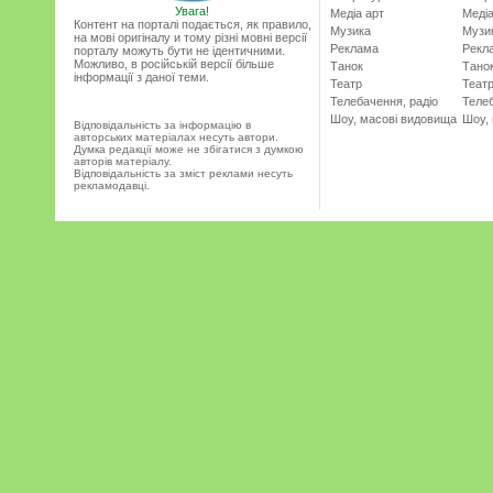
Увага!
Медіа арт
Медіа
Контент на порталі подається, як правило,
Музика
Музи
на мові оригіналу и тому різні мовні версії
Реклама
Рекл
порталу можуть бути не ідентичними.
Можливо, в російській версії більше
Танок
Тано
інформації з даної теми.
Театр
Теат
Телебачення, радіо
Телеб
Шоу, масові видовища
Шоу,
Відповідальність за інформацію в
авторських матеріалах несуть автори.
Думка редакції може не збігатися з думкою
авторів матеріалу.
Відповідальність за зміст реклами несуть
рекламодавці.