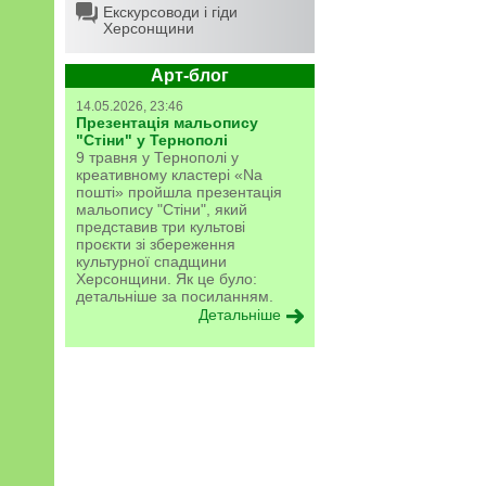
Екскурсоводи і гіди
Херсонщини
Арт-блог
14.05.2026, 23:46
Презентація мальопису
"Стіни" у Тернополі
9 травня у Тернополі у
креативному кластері «Na
пошті» пройшла презентація
мальопису "Стіни", який
представив три культові
проєкти зі збереження
культурної спадщини
Херсонщини. Як це було:
детальніше за посиланням.
Детальніше