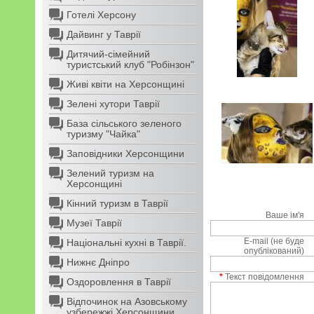
Готелі Херсону
Дайвинг у Таврії
Дитячий-сімейний
туристський клуб "Робінзон"
Живі квіти на Херсонщині
Зелені хутори Таврії
База сільського зеленого
туризму "Чайка"
Заповідники Херсонщини
Зелений туризм на
Херсонщині
Кінний туризм в Таврії
Ваше ім'я
Музеї Таврії
E-mail (не буде
Національні кухні в Таврії.
опублікований)
Нижнє Дніпро
*
Текст повідомлення
Оздоровлення в Таврії
Відпочинок на Азовському
узбережжі Херсонщини