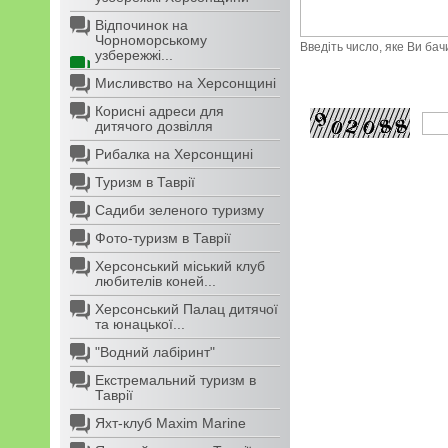
Відпочинок на
Чорноморському
Введіть число, яке Ви ба
узбережжі...
Мисливство на Херсонщині
Корисні адреси для
дитячого дозвілля
Рибалка на Херсонщині
Туризм в Таврії
Садиби зеленого туризму
Фото-туризм в Таврії
Херсонський міський клуб
любителів коней...
Херсонський Палац дитячої
та юнацької...
"Водний лабіринт"
Екстремальний туризм в
Таврії
Яхт-клуб Maxim Marine