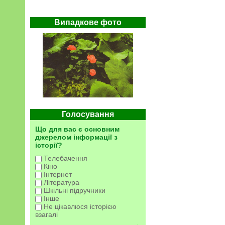
Випадкове фото
Голосування
Що для вас є основним
джерелом інформації з
історії?
Телебачення
Кіно
Інтернет
Література
Шкільні підручники
Інше
Не цікавлюся історією
взагалі