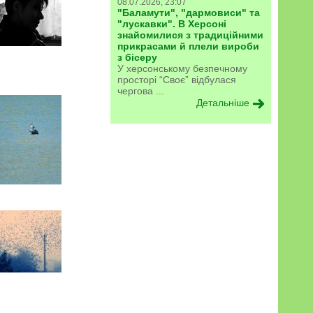
08.07.2026, 23:07
"Баламути", "дармовиси" та
"лускавки". В Херсоні
знайомилися з традиційними
прикрасами й плели вироби
з бісеру
У херсонському безпечному
просторі “Своє” відбулася
чергова ...
Детальніше