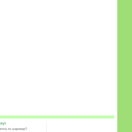
спут
енты из шаровар?