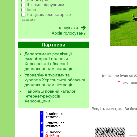
Шкільні підручники
Інше
Не цікавлюся історією
взагалі
Архів голосувань
Партнери
Департамент реалізації
гуманітарної політики
Херсонської обласної
державної адміністрації
Управління туризму та
E-mail (не буде опу
курортів Херсонської обласної
*
Текст по
державної адміністрації
Найбільш повний каталог
Інтернет-ресурсів
Херсонщини
Введіть число, яке Ви ба