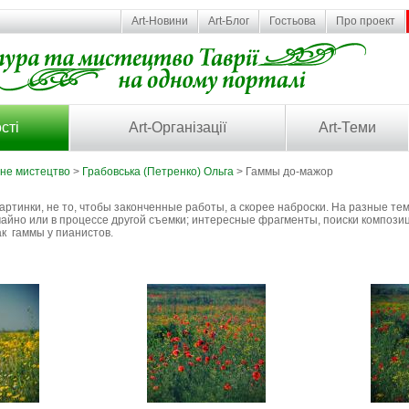
Art-Новини
Art-Блог
Гостьова
Про проект
сті
Art-Організації
Art-Теми
ьне мистецтво
>
Грабовська (Петренко) Ольга
> Гаммы до-мажор
ртинки, не то, чтобы законченные работы, а скорее наброски. На разные тем
чайно или в процессе другой съемки; интересные фрагменты, поиски композиц
ак гаммы у пианистов.