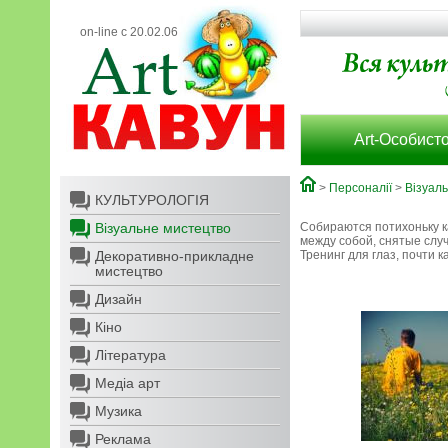
on-line с 20.02.06
Art-Особисто
>
Персоналії
>
Візуал
КУЛЬТУРОЛОГІЯ
Візуальне мистецтво
Собираются потихоньку ка
между собой, снятые слу
Декоративно-прикладне
Тренинг для глаз, почти к
мистецтво
Дизайн
Кіно
Література
Медіа арт
Музика
Реклама