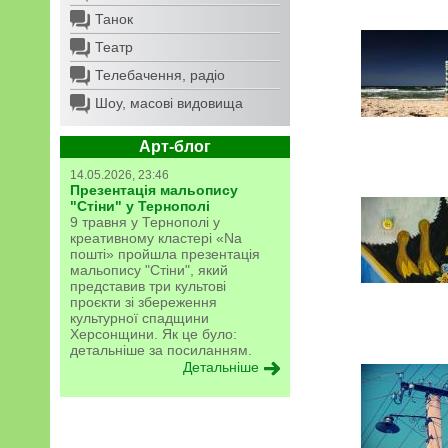
Танок
Театр
Телебачення, радіо
Шоу, масові видовища
Арт-блог
14.05.2026, 23:46
Презентація мальопису
"Стіни" у Тернополі
9 травня у Тернополі у
креативному кластері «Na
пошті» пройшла презентація
мальопису "Стіни", який
представив три культові
проєкти зі збереження
культурної спадщини
Херсонщини. Як це було:
детальніше за посиланням.
Детальніше