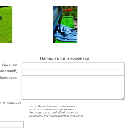
Напишіть свій коментар
Ваше ім'я
блікований)
відомлення
чите праворуч
Якщо Ви не бачите зображення з
числом - змініть настроювання
браузера так, щоб відображались
картинки та перезагрузіть сторінку.