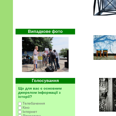
Випадкове фото
Голосування
Що для вас є основним
джерелом інформації з
історії?
Телебачення
Кіно
Інтернет
Література