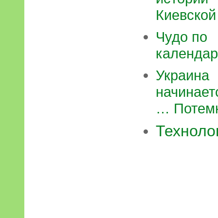
Киевской
Чудо по
календа
Украина
начинает
… Потемк
Техноло