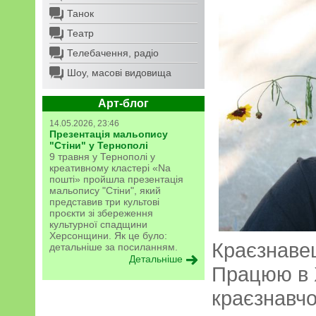
Танок
Театр
Телебачення, радіо
Шоу, масові видовища
Арт-блог
14.05.2026, 23:46
Презентація мальопису
"Стіни" у Тернополі
9 травня у Тернополі у
креативному кластері «Na
пошті» пройшла презентація
мальопису "Стіни", який
представив три культові
проєкти зі збереження
культурної спадщини
Херсонщини. Як це було:
Краєзнаве
детальніше за посиланням.
Детальніше
Працюю в 
краєзнавчо