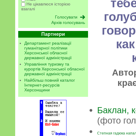
тебе
Не цікавлюся історією
взагалі
голуб
Архів голосувань
говор
Партнери
как
Департамент реалізації
гуманітарної політики
Херсонської обласної
державної адміністрації
Управління туризму та
курортів Херсонської обласної
Автор
державної адміністрації
кра
Найбільш повний каталог
Інтернет-ресурсів
Херсонщини
Баклан, 
(фото го
Степная гадюка напа