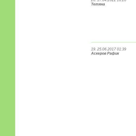
20. 17.04.2022 16:20
Тетяна
19. 25.06.2017 01:39
Аскеров Рафик