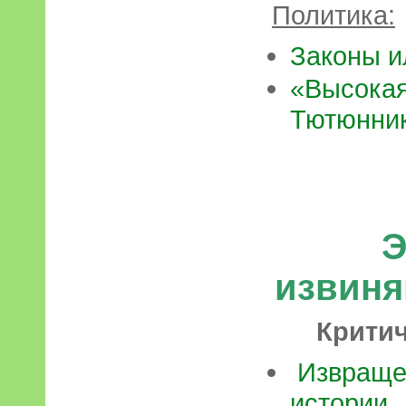
Политика:
Законы и
«Высокая
Тютюнни
Э
извиня
Критич
Извраще
истории