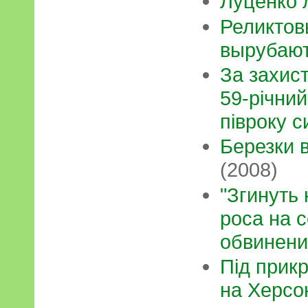
Луценко 
Реликтов
вырубаю
За захис
59-річний
півроку с
Березки 
(2008)
"Згинуть 
роса на с
обвинени
Під прик
на Херсо