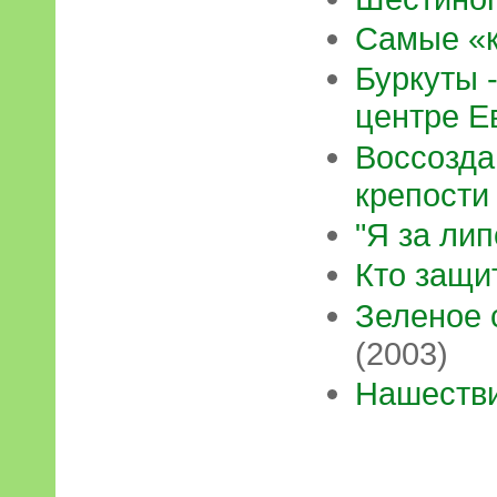
Самые «
Буркуты 
центре Е
Воссозда
крепости
"Я за лип
Кто защи
Зеленое 
(2003)
Нашестви