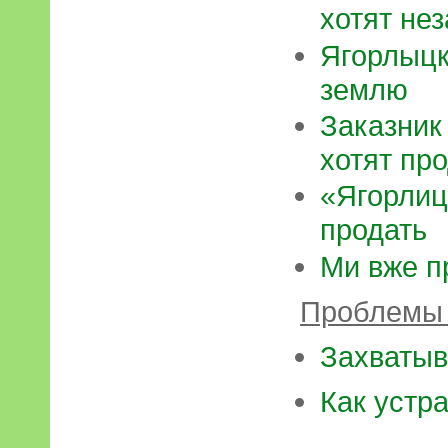
хотят не
Ягорлыцки
землю
Заказник
хотят пр
«Ягорлиц
продать
Ми вже п
Проблемы 
Захватыв
Как устр