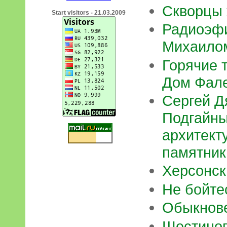
Скворцы 
Start visitors - 21.03.2009
Радиоэфи
Михаило
Горячие 
Дом Фал
Сергей Д
Подгайны
архитект
памятник
Херсонск
Не бойтес
Обыкнове
Шестиног