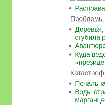
Расправа
Проблемы 
Деревья,
сгубила 
Авантюра
Куда вед
«президе
Катастроф
Печальна
Воды отр
марганц