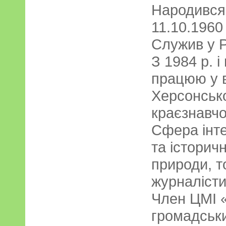
Народився 
11.10.1960
Служив у Р
З 1984 р. і
працюю у в
Херсонськ
краєзнавчо
Сфера інте
та історич
природи, т
журналісти
Член ЦМІ «
громадськи