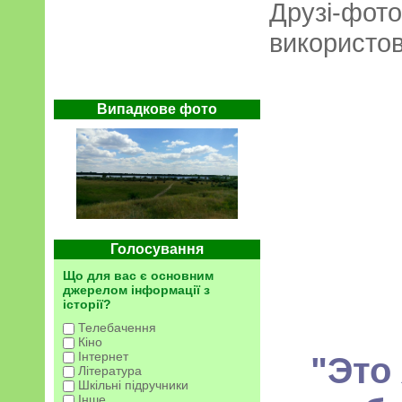
Друзі-фот
використов
Випадкове фото
Голосування
Що для вас є основним
джерелом інформації з
історії?
Телебачення
Кіно
Інтернет
"Это 
Література
Шкільні підручники
Інше