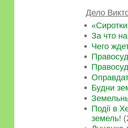
Дело Викт
«Сиротки
За что н
Чего жде
Правосуд
Правосуд
Оправдат
Будни зе
Земельны
Події в Х
земель!
(