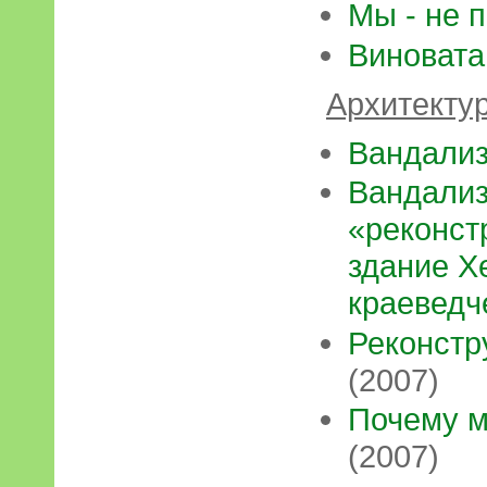
Мы - не 
Виновата
Архитектур
Вандали
Вандализ
«реконст
здание Х
краеведч
Реконстр
(2007)
Почему м
(2007)