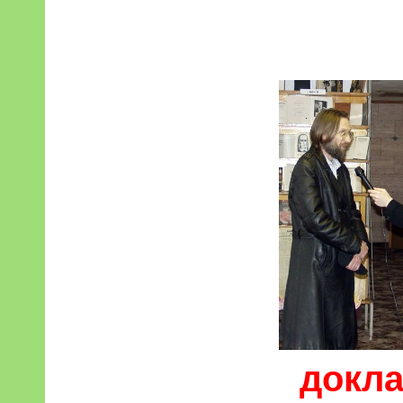
докла