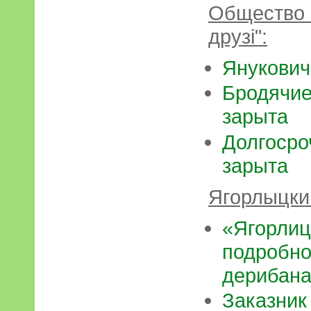
Общество 
друзі":
Янукович
Бродячие
зарыт
а
Долгосро
зарыта
Ягорлыцки
«Ягорлиц
подробно
дерибан
Заказник