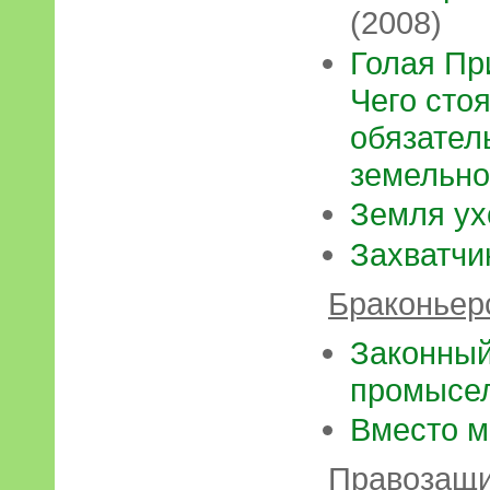
(2008)
Голая Пр
Чего сто
обязател
земельно
Земля ух
Захватчи
Браконьер
Законный
промысе
Вместо м
Правозащи