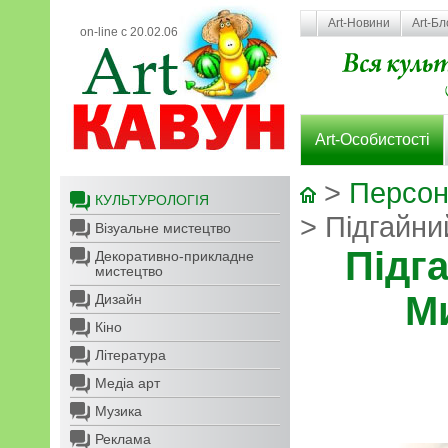
Art-Новини
Art-Бл
on-line с 20.02.06
Art-Особистості
>
Персон
КУЛЬТУРОЛОГІЯ
> Підгайн
Візуальне мистецтво
Підг
Декоративно-прикладне
мистецтво
М
Дизайн
Кіно
Література
Медіа арт
Музика
Реклама