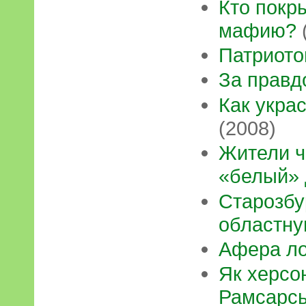
Кто покр
мафию?
Патриото
За правдо
Как укра
(2008)
Жители ч
«белый»
Старозбу
областну
Афера л
Як херсо
Рамсарськ