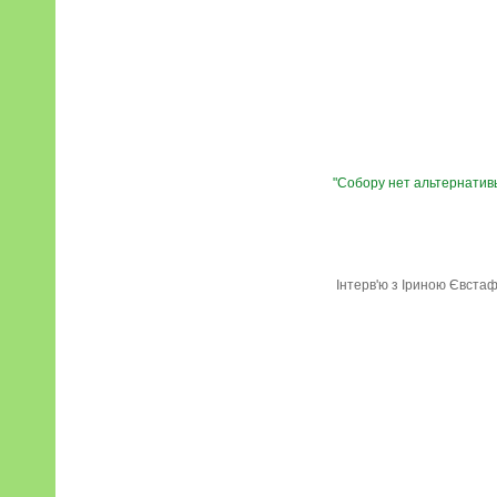
"
Собору нет альтернатив
Інтерв'ю з Іриною Євстафь