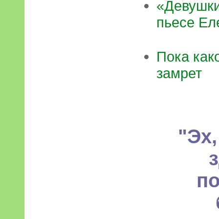
«Девушки
пьесе Ел
Пока како
замрет
"Эх
по