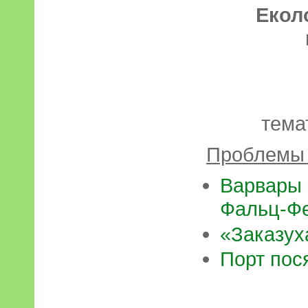
Еколо
Ст
тема
Проблемы 
Варвары 
Фальц-Ф
«Заказух
Порт пос