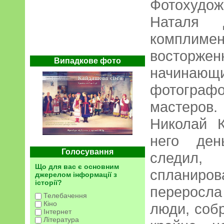
Фотохудож
Наталя 
комплим
восторж
Випадкове фото
начина
фотогра
мастеров.
Николай 
него ден
Голосування
следи
Що для вас є основним
спланиров
джерелом інформації з
історії?
переросла
Телебачення
Кіно
люди, соб
Інтернет
Література