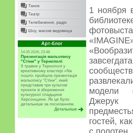
Танок
1 ноября 
Театр
библио
Телебачення, радіо
фотовы
Шоу, масові видовища
«IMAGINE»
Арт-блог
«Вообра
14.05.2026, 23:46
Презентація мальопису
завсегд
"Стіни" у Тернополі
9 травня у Тернополі у
сообщест
креативному кластері «Na
пошті» пройшла презентація
развлека
мальопису "Стіни", який
представив три культові
модели ф
проєкти зі збереження
культурної спадщини
Джерук 
Херсонщини. Як це було:
детальніше за посиланням.
предмест
Детальніше
гостей, ка
с полотен.