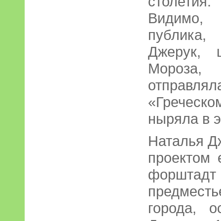
столетия.
Видимо,
публика,
Джерук, 
Мороза
отправл
«Греческо
ныряла в э
Наталья Д
проектом 
форшта
предместь
города, о