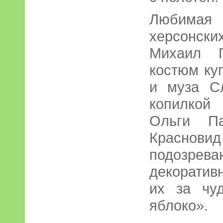
Любимая
херсонс
Михаил П
костюм ку
и муза С
копилкой
Ольги П
Красновид
подозр
декоратив
их за чу
яблоко».