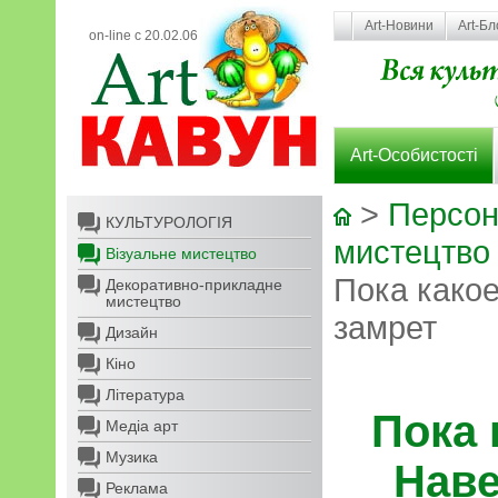
Art-Новини
Art-Бл
on-line с 20.02.06
Art-Особистості
>
Персон
КУЛЬТУРОЛОГІЯ
мистецтво
Візуальне мистецтво
Пока какое
Декоративно-прикладне
мистецтво
замрет
Дизайн
Кіно
Література
Пока 
Медіа арт
Музика
Наве
Реклама