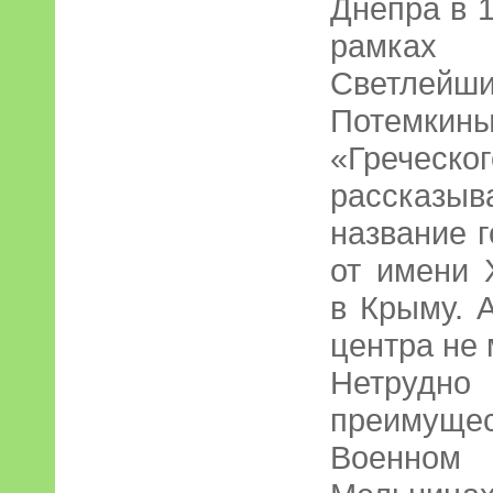
Днепра в 1
рамках
Светлейш
Потемк
«Гречес
рассказ
название г
от имени 
в Крыму. 
центра не
Нетрудн
преимущ
Военно