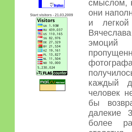
смыслом, 
они напол
Start visitors - 21.03.2009
и легкой
Вячеслав
эмоций 
пропущ
фотогра
получило
каждый д
человек н
бы возвр
далекие 3
более ра