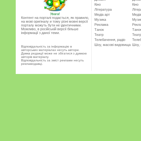
Кіно
Кіно
Література
Літер
Увага!
Медіа арт
Медіа
Контент на порталі подається, як правило,
Музика
Музи
на мові оригіналу и тому різні мовні версії
Реклама
Рекл
порталу можуть бути не ідентичними.
Можливо, в російській версії більше
Танок
Тано
інформації з даної теми.
Театр
Теат
Телебачення, радіо
Телеб
Шоу, масові видовища
Шоу,
Відповідальність за інформацію в
авторських матеріалах несуть автори.
Думка редакції може не збігатися з думкою
авторів матеріалу.
Відповідальність за зміст реклами несуть
рекламодавці.