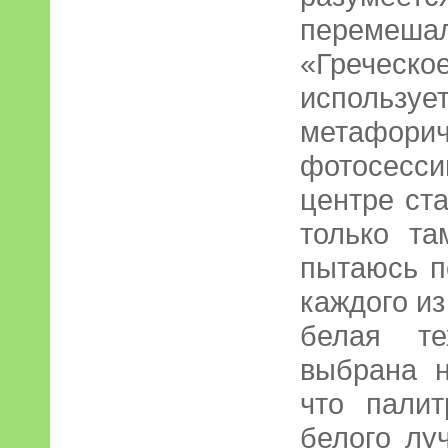
перемеш
«Греческо
исполь
метафор
фотосесс
центре ста
только та
пытаюсь п
каждого из
белая те
выбрана н
что палит
белого лу