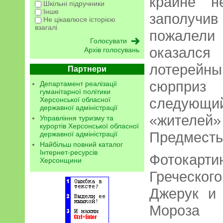
крайне н
Шкільні підручники
Інше
заполуч
Не цікавлюся історією
взагалі
пожалели
оказалс
Архів голосувань
лотерейны
Партнери
сюрприз
Департамент реалізації
гуманітарної політики
следующи
Херсонської обласної
державної адміністрації
«жителей»
Управління туризму та
курортів Херсонської обласної
Предместь
державної адміністрації
Найбільш повний каталог
Інтернет-ресурсів
Фотока
Херсонщини
Греческог
Джерук и 
Мороза 