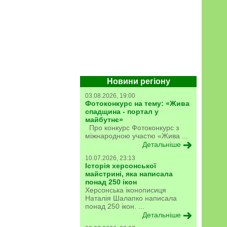
Новини регіону
03.08.2026, 19:00
Фотоконкурс на тему: «Жива
спадщина - портал у
майбутнє»
Про конкурс Фотоконкурс з
міжнародною участю «Жива ...
Детальніше
10.07.2026, 23:13
Історія херсонської
майстрині, яка написала
понад 250 ікон
Херсонська іконописиця
Наталія Шалапко написала
понад 250 ікон. ...
Детальніше