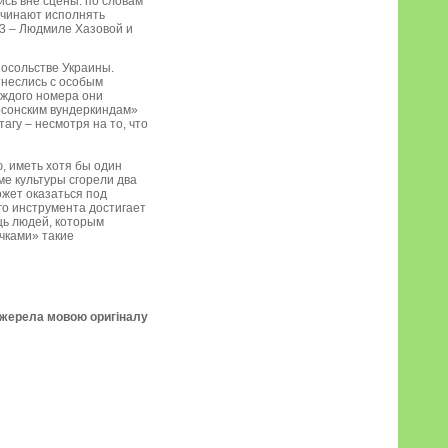
ись вне сцены: по словам
ачинают исполнять
 3 – Людмиле Хазовой и
посольстве Украины.
тнеслись с особым
аждого номера они
рсонским вундеркиндам»
агу – несмотря на то, что
, иметь хотя бы один
ме культуры сгорели два
ожет оказаться под
го инструмента достигает
щь людей, которым
чками» такие
джерела мовою оригіналу