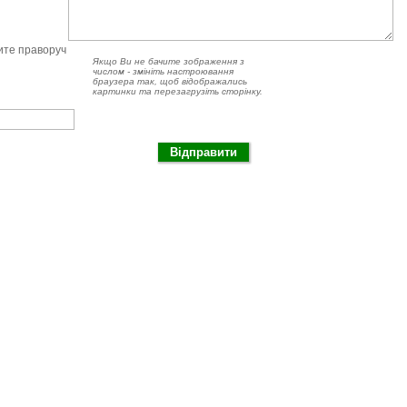
чите праворуч
Якщо Ви не бачите зображення з
числом - змініть настроювання
браузера так, щоб відображались
картинки та перезагрузіть сторінку.