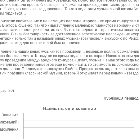
я. Лена и Виталик очень волновались, но, к счастью, все переживания остал
дети отыграли просто блестяще – в Германии произведения такого уровня н
10–11 лет, как наши юные дарования. Так что педагогам музыкальной школы №
чем гордиться…
оизвели впечатление и на немецких парламентариев – во время концерта в 
ту Виктора Ющенко, так что к выступлению маленьких пианистов из Украины о
ва заставила немецких политиков забыть о солидности – практически после к
аво!». В знак благодарности за доставленное эстетическое наслаждение «хе
тарии только так и называли юных музыкантов) провели экскурсию по Рейхст
дание и вход для посетителей был ограничен.
ление на наших юных музыкантов произвели… немецкие рояли. К сожалению
ка большая мечта. К тому же во время недавнего пожара в Новокаховском до
у проведение международного конкурса «Виват, музыка!» в мае этого года м
ние для проведения концертов ещё можно найти, то стоимость высококлассно
яч долларов. Председатель конкурса Любовь Процюк очень надеется на помо
я ли праздник классической музыки, который открывает перед юными «звёздо
стр. 20)
Публікація першо
Напишіть свій коментар
Ваше ім'я
блікований)
відомлення