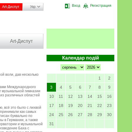
Вход
Регистрация
Art-Диспут
Укр
Art-Диспут
Календар подій
й воли, дав несколько
1
2
атами Международного
3
4
5
6
7
8
9
ог музыкальной гимназии
 из различных областей
10
11
12
13
14
15
16
17
18
19
20
21
22
23
, всё это было с лихвой
 принимали как самых
24
25
26
27
28
29
30
писан буквально по
ы в Германии, а также
31
ерватории и музыкальной
изведение Баха с