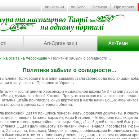
Art-Новини
Art-Блог
Гостьова
Про проект
сті
Art-Організації
Art-Теми
ична освіта на Херсонщині
> Политики забыли о солидности…
Политики забыли о солидности…
ы Елена Полховская и Виталий Барыляк стали своего рода посланцами добро
мании в канун визита Президента Украины
Виталий – воспитанники Херсонской музыкальной школы № 3 – стали лауре
«Виват, музыка!» в Новой Каховке. Присутствовавшая в качестве гостя педаг
 Татьяна Штайн пригласила юных виртуозов в числе начинающих музыкантов
ь гастроли в рамках культурного обмена.
ала возможной, детям пришлось понервничать, оформляя документы. К счастью
ездкой, – говорит Татьяна Барыляк, мама Виталия. – В Берлине наших детей
 на вилле в загородном районе столицы. Каждый из 6 дней гастролей был рас
тупления… Дети дали концерты в гимназии имени Генделя, посольстве Украин
та, Хачатуряна, Дворжака, Мееровича перед профессорами Берлинской конс
 это было самое ответственное выступление, ведь сыграть перед немцами про