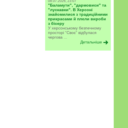
08.07.2026, 23:07
"Баламути", "дармовиси" та
"лускавки". В Херсоні
знайомилися з традиційними
прикрасами й плели вироби
з бісеру
У херсонському безпечному
просторі “Своє” відбулася
чергова ...
Детальніше