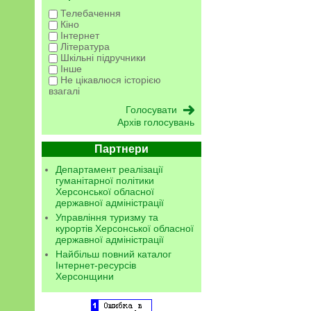
Телебачення
Кіно
Інтернет
Література
Шкільні підручники
Інше
Не цікавлюся історією
взагалі
Архів голосувань
Партнери
Департамент реалізації
гуманітарної політики
Херсонської обласної
державної адміністрації
Управління туризму та
курортів Херсонської обласної
державної адміністрації
Найбільш повний каталог
Інтернет-ресурсів
Херсонщини