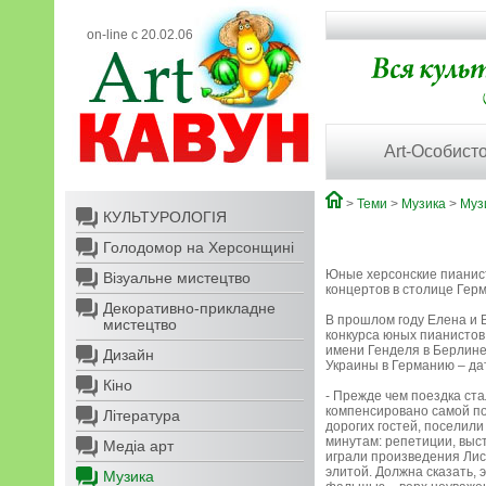
on-line с 20.02.06
Art-Особисто
>
Теми
>
Музика
>
Муз
КУЛЬТУРОЛОГІЯ
Голодомор на Херсонщині
Юные херсонские пианист
Візуальне мистецтво
концертов в столице Гер
Декоративно-прикладне
В прошлом году Елена и 
мистецтво
конкурса юных пианистов 
имени Генделя в Берлине
Дизайн
Украины в Германию – дат
Кіно
- Прежде чем поездка ст
компенсировано самой по
Література
дорогих гостей, поселили
минутам: репетиции, выс
Медіа арт
играли произведения Лис
элитой. Должна сказать,
Музика