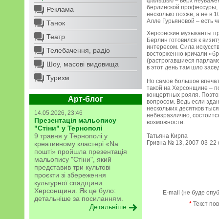
фальшью – верх неуважени
берлинской профессуры, 
Реклама
несколько позже, а не в 
Алле Гурьяновой – есть 
Танок
Херсонские музыканты пр
Театр
Берлин готовился к визи
интересом. Сила искусст
Телебачення, радіо
восторженно кричали «бр
(растрогавшиеся парламен
Шоу, масові видовища
в этот день там шло засе
Туризм
Но самое большое впечат
такой на Херсонщине – по
концертных рояля. Поэтом
Арт-блог
вопросом. Ведь если зда
нескольких десятков тыс
14.05.2026, 23:46
небезразлично, состоитс
Презентація мальопису
возможности.
"Стіни" у Тернополі
9 травня у Тернополі у
Татьяна Кирпа
Гривна № 13, 2007-03-22 (
креативному кластері «Na
пошті» пройшла презентація
мальопису "Стіни", який
представив три культові
проєкти зі збереження
культурної спадщини
Херсонщини. Як це було:
E-mail (не буде опу
детальніше за посиланням.
*
Текст по
Детальніше