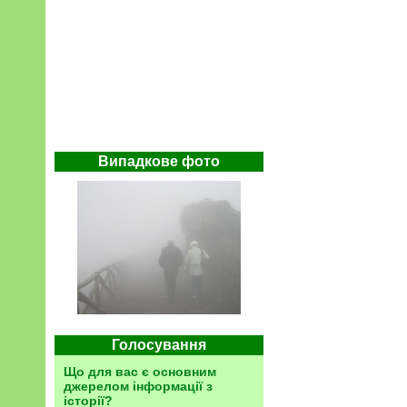
Випадкове фото
Голосування
Що для вас є основним
джерелом інформації з
історії?