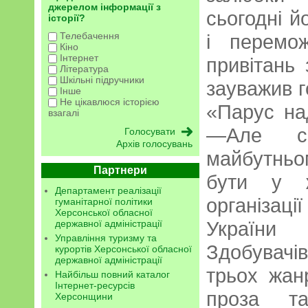
джерелом інформації з
сьогодні й
історії?
Телебачення
і перемо
Кіно
Інтернет
привітань
Література
Шкільні підручники
зауважив г
Інше
Не цікавлюся історією
«Парус на
взагалі
—Але сп
Архів голосувань
майбутнь
Партнери
бути у ж
Департамент реалізації
організац
гуманітарної політики
Херсонської обласної
України 
державної адміністрації
Управління туризму та
Здобувач
курортів Херсонської обласної
державної адміністрації
трьох жан
Найбільш повний каталог
Інтернет-ресурсів
проза та
Херсонщини