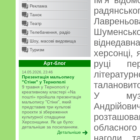
Реклама
радянсько
Танок
Лавреньова
Театр
Шуменськ
Телебачення, радіо
віднедав
Шоу, масові видовища
Туризм
херсонці, 
руці пе
Арт-блог
літерат
14.05.2026, 23:46
Презентація мальопису
"Стіни" у Тернополі
талановито
9 травня у Тернополі у
креативному кластері «Na
У музеї
пошті» пройшла презентація
мальопису "Стіни", який
Андрійо
представив три культові
проєкти зі збереження
розташова
культурної спадщини
Херсонщини. Як це було:
обласного
детальніше за посиланням.
Детальніше
нагоди т