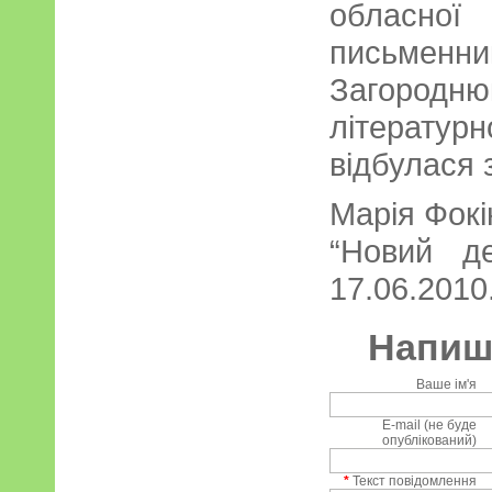
обласної
письменн
Загород
літерату
відбулася 
Марія Фокі
“Новий д
17.06.2010.
Напиші
Ваше ім'я
E-mail (не буде
опублікований)
*
Текст повідомлення