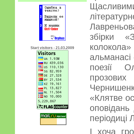
Щасливим
літератур
Лавреньов
збірки «
колокола
Start visitors - 21.03.2009
альманасі
поезії О
прозов
Чернишен
«Клятве ос
оповідань 
періодиці 
І хоча гр