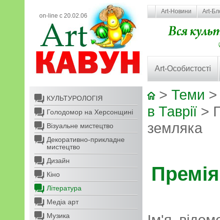
Art-Новини
Art-Бл
on-line с 20.02.06
Art-Особистості
>
Теми
КУЛЬТУРОЛОГІЯ
в Таврії
> П
Голодомор на Херсонщині
земляка
Візуальне мистецтво
Декоративно-прикладне
мистецтво
Дизайн
Премія
Кіно
Література
Медіа арт
Музика
Ім'я відо