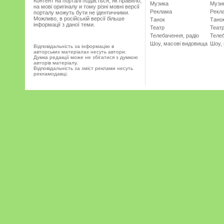
Контент на порталі подається, як правило,
Музика
Музи
на мові оригіналу и тому різні мовні версії
Реклама
Рекл
порталу можуть бути не ідентичними.
Можливо, в російській версії більше
Танок
Тано
інформації з даної теми.
Театр
Теат
Телебачення, радіо
Телеб
Шоу, масові видовища
Шоу,
Відповідальність за інформацію в
авторських матеріалах несуть автори.
Думка редакції може не збігатися з думкою
авторів матеріалу.
Відповідальність за зміст реклами несуть
рекламодавці.