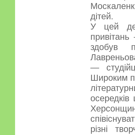
Москаленк
дітей.
У цей де
привітань
здобув п
Лавреньов
— студій
Широким п
літерату
осередків
Херсонщи
співіснув
різні тво