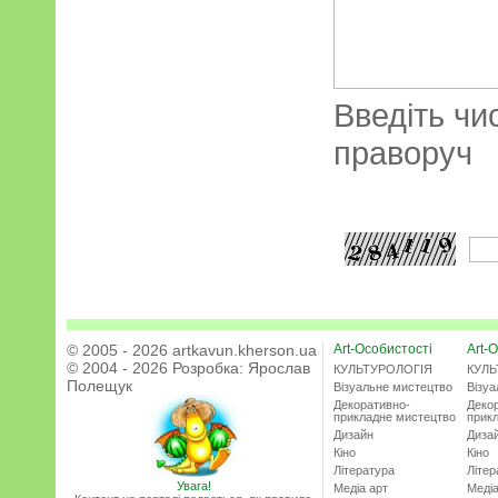
Введіть чи
праворуч
© 2005 - 2026 artkavun.kherson.ua
Art-Особистості
Art-О
© 2004 - 2026 Розробка:
Ярослав
КУЛЬТУРОЛОГІЯ
КУЛЬ
Полещук
Візуальне мистецтво
Візу
Декоративно-
Деко
прикладне мистецтво
прик
Дизайн
Диза
Кіно
Кіно
Література
Літер
Увага!
Медіа арт
Медіа