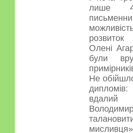
лише 4
письмен
можливіс
розвиток 
Олені Ага
були вру
примірників
Не обійшло
дипломів
вдалий 
Володи
таланови
мислив