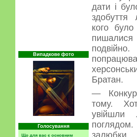
дати і бу
здобуття л
кого було
пишалис
подвійно
Випадкове фото
попрац
херсонсь
Братан.
— Конкур
тому. Хо
увійшли 
поглядо
Голосування
залюбки 
Що для вас є основним