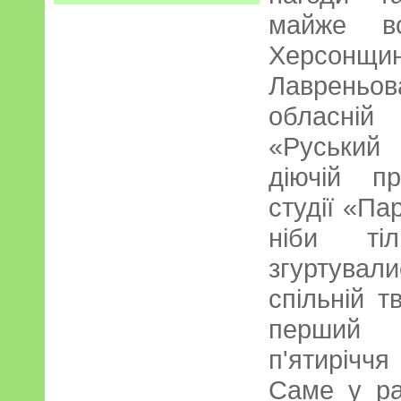
майже вс
Херсонщин
Лавреньо
обласній 
«Руський
діючій п
студії «Па
ніби ті
згуртувал
спільній т
перший ю
п'ятиріч
Саме у ра