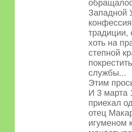
обращалос
Западной 
конфессия
традиции,
хоть на пр
степной к
покрестить
службы...
Этим прось
И 3 марта 
приехал о
отец Мака
игуменом к