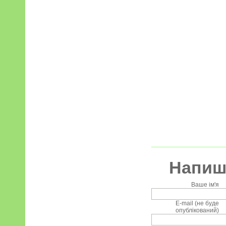
Напиші
Ваше ім'я
E-mail (не буде
опублікований)