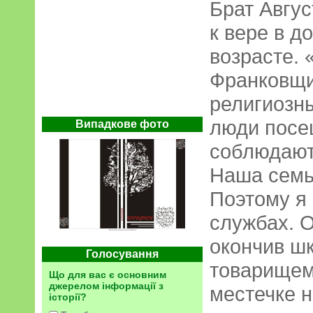
Брат Авгус
к вере в д
возрасте. 
Франковщи
религиозн
люди посе
Випадкове фото
соблюдают
Наша семья
Поэтому я 
службах. 
окончив шк
Голосування
товарищем 
Що для вас є основним
джерелом інформації з
местечке 
історії?