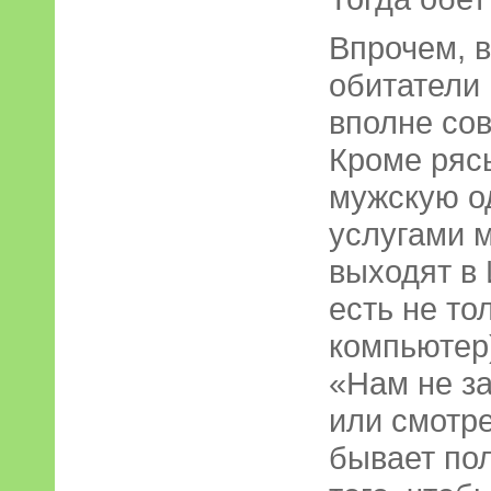
Впрочем, в
обитатели
вполне со
Кроме ряс
мужскую о
услугами 
выходят в
есть не то
компьютер
«Нам не з
или смотре
бывает по