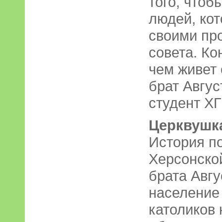
того, чтоб
людей, кот
своими пр
совета. Ко
чем живет 
брат Авгус
студент ХГ
Церквушка
История п
Херсонской
брата Авгу
население 
католиков