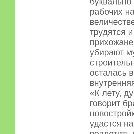
буквально 
рабочих н
величеств
трудятся и
прихожане
убирают м
строитель
осталась 
внутренняя
«К лету, д
говорит бр
новостройк
удастся на
воплотить 