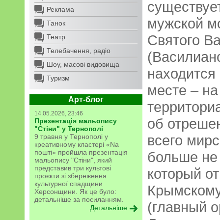
существует
Реклама
мужской м
Танок
Святого В
Театр
Телебачення, радіо
(Василиано
Шоу, масові видовища
находится
Туризм
месте – на
Арт-блог
территори
14.05.2026, 23:46
об отрешен
Презентація мальопису
"Стіни" у Тернополі
всего мирс
9 травня у Тернополі у
креативному кластері «Na
пошті» пройшла презентація
больше не 
мальопису "Стіни", який
представив три культові
который от
проєкти зі збереження
культурної спадщини
Крымскому 
Херсонщини. Як це було:
детальніше за посиланням.
(главный о
Детальніше