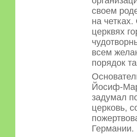
организаци
своем род
на четках.
церквях го
чудотворн
всем жела
порядок та
Основател
Йосиф-Мар
задумал п
церковь, 
пожертвов
Германии. 