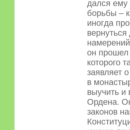
дался ему 
борьбы – к
иногда пр
вернуться 
намерений
он прошел 
которого т
заявляет о
в монасты
выучить и
Ордена. Ок
законов на
Конституц