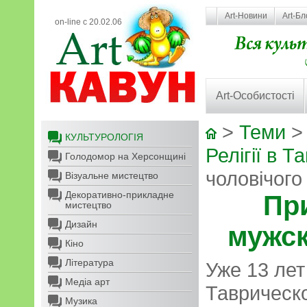
Art-Новини
Art-Бл
on-line с 20.02.06
Art-Особистості
>
Теми
КУЛЬТУРОЛОГІЯ
Релігії в Та
Голодомор на Херсонщині
чоловічого
Візуальне мистецтво
Декоративно-прикладне
Пр
мистецтво
Дизайн
мужск
Кіно
Література
Уже 13 лет
Медіа арт
Таврическ
Музика