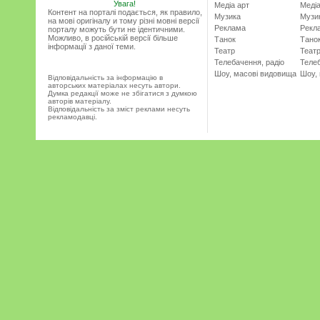
Увага!
Медіа арт
Медіа
Контент на порталі подається, як правило,
Музика
Музи
на мові оригіналу и тому різні мовні версії
Реклама
Рекл
порталу можуть бути не ідентичними.
Можливо, в російській версії більше
Танок
Тано
інформації з даної теми.
Театр
Теат
Телебачення, радіо
Телеб
Шоу, масові видовища
Шоу,
Відповідальність за інформацію в
авторських матеріалах несуть автори.
Думка редакції може не збігатися з думкою
авторів матеріалу.
Відповідальність за зміст реклами несуть
рекламодавці.