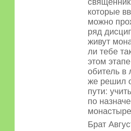
священник
которые в
можно прож
ряд дисцип
живут мона
ли тебе та
этом этапе
обитель в 
же решил о
пути: учит
по назначе
монастыре
Брат Авгус