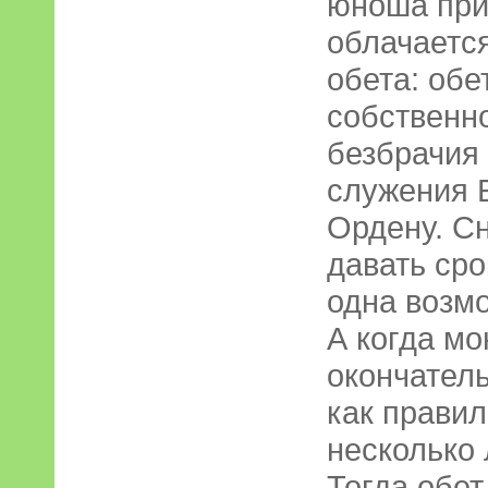
юноша при
облачается
обета: обе
собственно
безбрачия 
служения 
Ордену. С
давать сро
одна возмо
А когда мо
окончатель
как правил
несколько 
Тогда обет