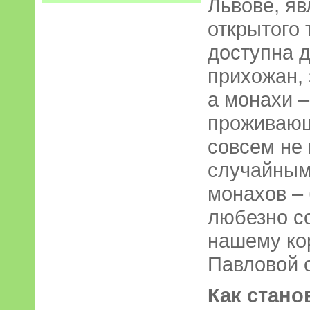
Львове, яв
открытого 
доступна 
прихожан, 
а монахи –
проживающ
совсем не
случайным
монахов – 
любезно с
нашему ко
Павловой 
Как стано