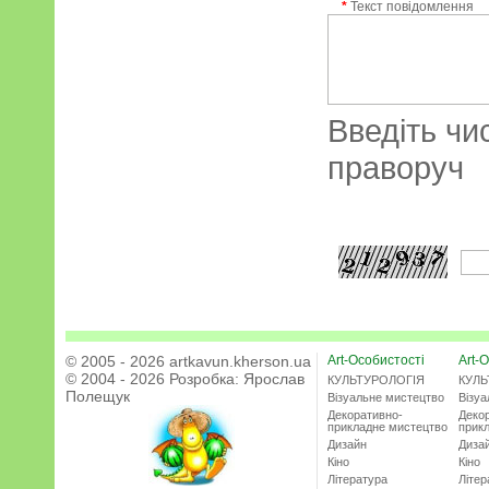
*
Текст повідомлення
Введіть чи
праворуч
© 2005 - 2026 artkavun.kherson.ua
Art-Особистості
Art-О
© 2004 - 2026 Розробка:
Ярослав
КУЛЬТУРОЛОГІЯ
КУЛЬ
Полещук
Візуальне мистецтво
Візу
Декоративно-
Деко
прикладне мистецтво
прик
Дизайн
Диза
Кіно
Кіно
Література
Літер