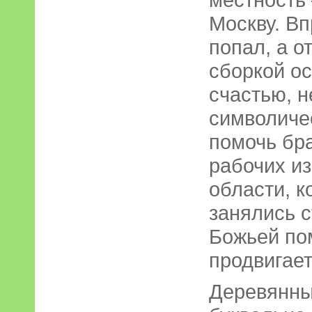
Москву. Вп
попал, а о
сборкой о
счастью, н
символиче
помочь бра
рабочих и
области, к
занялись с
Божьей по
продвигает
Деревянны