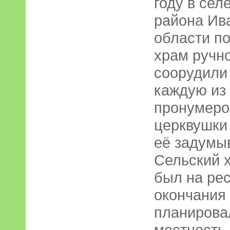
году в сел
района Ив
области п
храм ручно
соорудили 
каждую из
пронумеро
церквушки 
её задумы
Сельский х
был на рес
окончания
планирова
местность