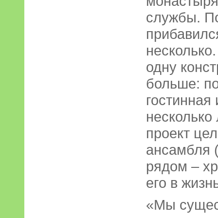
монастыря
службы. По
прибавилс
несколько.
одну конст
больше: по
гостинная 
несколько 
проект цел
ансамбля 
рядом – хр
его в жизн
«Мы сущес