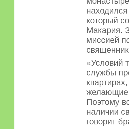
монастыре.
находился 
который с
Макария. 
миссией п
священник 
«Условий т
службы пр
квартирах,
желающие 
Поэтому вс
наличии св
говорит бр