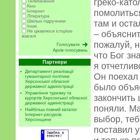
греко-като
Телебачення
Кіно
помолиться
Інтернет
Література
там и оста
Шкільні підручники
Інше
Не цікавлюся історією
– объяснит
взагалі
пожалуй, н
Архів голосувань
что Бог зн
Партнери
я отчетлив
Департамент реалізації
Он поехал
гуманітарної політики
Херсонської обласної
было объя
державної адміністрації
Управління туризму та
закончить 
курортів Херсонської обласної
державної адміністрації
поняли. Ма
Найбільш повний каталог
Інтернет-ресурсів
выбор, теб
Херсонщини
поставил у