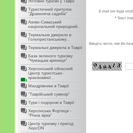
Яхтовий туризм у Таврії
Туристичний притулок
E-mail (не буде опу
"Драконяча садиба"
*
Текст по
Азово-Сиваський
національний природний...
Термальне джерело в
Голопристанському...
Введіть число, яке Ви ба
Термальні джерела в Таврії
База зеленого туризму
"Чумацька криниця"
Херсонський обласний
Центр туристсько-
краєзнавчої...
Мандрівники в Таврії
"Таврійський сувенір"
Тури і подорожі в Таврії
Херсонська Фортеця -
"Річна зірка"
Центр туризму і пригод
ХерсON