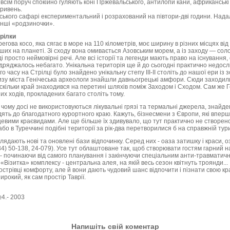
Зовсім поруч спокійно гуляють коні Пржевальського, антилопи кани, африканські 
ривень.
ького сафарі експериментальний і розрахований на півтори-дві години. Нада
 інші «родзиночки».
рілки
гова косо, яка сягає в море на 110 кілометрів, моє ширину в різних місцях від
овших на планеті. Зі сходу вона омивається Азовським морем, а із заходу — с
і просто неймовірні речі. Але всі історії та легенди мають право на існування,
відряджалось небагато. Унікальна територія ще й до сьогодні практично недосл
о часу на Стрілці було знайдено унікальну степу ІІІ-ІІ століть до нашої ери і
изу міста Генічеська археологи знайшли давньогрецькі амфори. Сюди заходили 
оскільки край знаходився на перетині шляхів поміж Заходом і Сходом. Сам же Ге
их ходів, прокладених багато століть тому.
чому досі не використовуються лікувальні грязі та термальні джерела, знайден
одять до благодатного курортного краю. Кажуть, бізнесмени з Європи, які впер
сцевими краєвидами. Але ще більше їх здивувало, що тут практично не створен
або в Туреччині подібні території за рік-два перетворилися б на справжній ту
ядають нові та оновлені бази відпочинку. Серед них - оаза затишку і краси, 
4) 50-138, 24-079). Усе тут облаштоване так, щоб створювати гостям гарний на
- починаючи від самого планування і закінчуючи спеціальним анти-травматич
Візитка» комплексу - центральна алея, на якій весь сезон квітнуть троянди...
стрівці комфорту, але й вони дають чудовий шанс відпочити і пізнати свою кр
рокий, як сам простір Таврії.
4.- 2003
Напишіть свій коментар