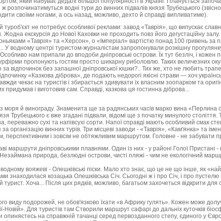
ортом, який набуває дедалі більшої популярності в Україні. Планується започа
и ж розпочинатимуться водні тури до винних підвалів князя Трубецького (звісно
дити своїми ногами, а ось назад, можливо, дехто й справді випливатиме).
 туроб'єкт не потребує особливої реклами: завод «Таврія», що випускає славно
 Жодна екскурсія до Нової Каховки не проходить повз його дегустаційну залу.
ньяками «Таврія» та «Херсон», о «Імперіал» вартістю понад 100 гривень за
... У водному центрі туристом-журналістам запропонували розкішну прогулянку
Особливо нам припали до вподоби дніпровські острови. Їх тут безліч, і кожен 
урфірми пропонують гостям просто шикарну риболовлю. Таких величезних окунів
о за відпочинок без запашної дніпровської юшки?.. Тих же, хто не любить трап
дпочинку «Казкова діброва», де подають недорогі якісні страви — хоч українськ
 завжди чекає на туристів і збирається здивувати їх власним зоопарком та ори
их придумав і виготовив сам. Справді, казкова ця гостинна діброва...
 моря й винограду. Знаменита ще за радянських часів марко вина «Перлина с
нязя Трубецького є вже згадані підвали, відомі ще з початку минулого століття. 
а, переважно сухі та напівсухі сорти. Напої справді мають особливий смак степ
за організацію винних турів. Три місцеві заводи - «Таврія», «Кам'янка» та імен
, перспективним і зовсім не обтяжливим маршрутом. Головне - не забувати пр
каві маршрути дніпровськими плавнями. Один із них - у районі Голої Пристані -
Незаймана природа, безлюдні острови, чисті пляжі - чим не екологічний маршру
водному вояжеві - Олешківські піски. Мало хто знає, що це не що інше, як «н
ами знаходилася козацька Олешківська Січ. Сьогодні ж і про Січ, і про пустелю
й турист. Хоча... Після цих рядків, можливо, багатьом захочеться відкрити для 
ого виду подорожей, не обов'язково їхати «в Африку гулять». Кожен може долу
ії-Новій». Для туристів там Створили маршрут сафарі до дальніх куточків біос
ви опиняєтесь на справжній тачанці серед первозданного степу, єдиного у Євро