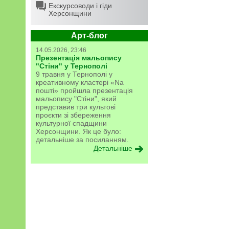
Екскурсоводи і гіди
Херсонщини
Арт-блог
14.05.2026, 23:46
Презентація мальопису
"Стіни" у Тернополі
9 травня у Тернополі у
креативному кластері «Na
пошті» пройшла презентація
мальопису "Стіни", який
представив три культові
проєкти зі збереження
культурної спадщини
Херсонщини. Як це було:
детальніше за посиланням.
Детальніше