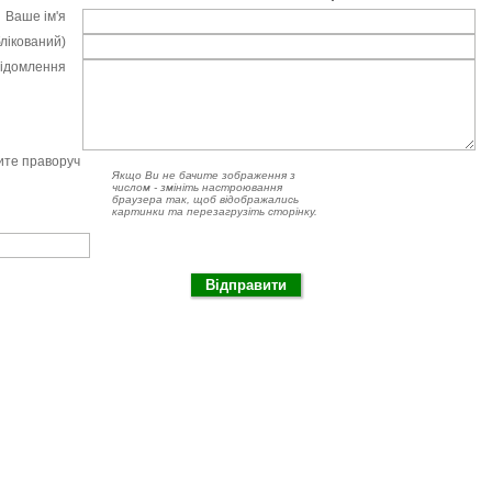
Ваше ім'я
блікований)
відомлення
чите праворуч
Якщо Ви не бачите зображення з
числом - змініть настроювання
браузера так, щоб відображались
картинки та перезагрузіть сторінку.