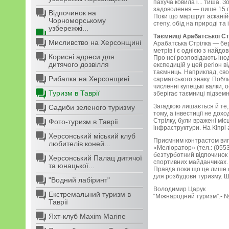
пахуча ковила і... тиша. 
задоволення — пише 15 г
Відпочинок на
Поки що маршрут асканійс
Чорноморському
степу, обід на природі та
узбережжі...
Таємниці Арабатської Ст
Мисливство на Херсонщині
Арабатська Стрілка — бере
метрів і є однією з найд
Корисні адреси для
Про неї розповідають інод
дитячого дозвілля
експедицій у цей регіон 
таємниць. Наприклад, свог
Рибалка на Херсонщині
сарматського знаку. Побл
численні купецькі валки, 
Туризм в Таврії
зберігає таємниці підземн
Загадкою лишається й те, 
Садиби зеленого туризму
тому, а інвестиції не дох
Стрілку, були вражені мі
Фото-туризм в Таврії
інфраструктури. На Кіпрі 
Херсонський міський клуб
Приємним контрастом вигл
любителів коней...
«Меліоратор» (тел.: (0553
безтурботний відпочинок 
Херсонський Палац дитячої
спортивних майданчиках. «
та юнацької...
Правда поки що це лише о
для розбудови туризму. Ши
"Водний лабіринт"
Володимир Царук
Екстремальний туризм в
“Міжнародний туризм”.- №
Таврії
Яхт-клуб Maxim Marine