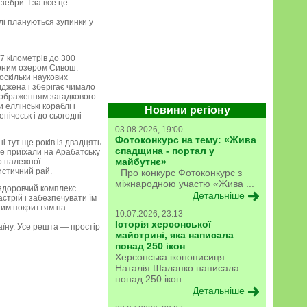
зебри. І за все це
лі плануються зупинки у
 7 кілометрів до 300
олоним озером Сивош.
 оскільки наукових
іджена і зберігає чимало
з зображенням загадкового
еллінські кораблі і
Новини регіону
нічеськ і до сьогодні
03.08.2026, 19:00
Фотоконкурс на тему: «Жива
і тут ще років із двадцять
спадщина - портал у
ше приїхали на Арабатську
майбутнє»
о належної
ристичний рай.
Про конкурс Фотоконкурс з
міжнародною участю «Жива ...
оздоровчий комплекс
Детальніше
стрій і забезпечувати їм
ним покриттям на
10.07.2026, 23:13
Історія херсонської
аїну. Усе решта — простір
майстрині, яка написала
понад 250 ікон
Херсонська іконописиця
Наталія Шалапко написала
понад 250 ікон. ...
Детальніше