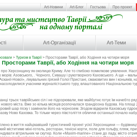
Art-Новини
Art-Блог
Гостьова
Про проект
сті
Art-Організації
Art-Теми
розваги
>
Туризм в Таврії
> Просторами Таврії, або Ходіння на чотири моря
Просторами Таврії, або Ходіння на чотири моря
 про Херсонщину як околицю Криму. Але то глибоко помилкове уявлення. Наспр
 морів: Азовського, . Чорного, Сивашу і рукотворного Каховського. А ще – мал
«Асканії-Нової», лікувальних грязей Голої Пристані, смаковитих вин і коньяків, 
на насолодилися учасники журналістського туру, влаштованого Національною т
нці трьох таврійських сіл і не підозрювали, яке майбутнє готує їм начебто р
і нового міста. Вже зо кілька місяців розпочалася грандіозна будова. На площі
овий шар піску і замінили його на чорнозем. Згодом відкрили Каховську гідро
назву Ново Каховка. То тільки через півстоліття обличчя останньої почало наб
тілено в життя найцікавіший туристичний проект yciєї Херсонщини — будівни
ий міститиме міні-готель, ресторан, тенісні корти, поле для гольфу, пляж, прич
ендувати вітрильник чи скутер. Коли «Maxim-marine» стане до ладу, місто отр