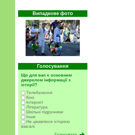
Випадкове фото
Голосування
Що для вас є основним
джерелом інформації з
історії?
Телебачення
Кіно
Інтернет
Література
Шкільні підручники
Інше
Не цікавлюся історією
взагалі