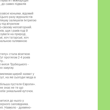
ткувати і міжнародні
, до самих підвалів
звісні коньяки, відомий
 Цього разу журналістів
 пляшку залишили Інтригою
 під вітрилом
по-своєму неповторний.
, щук і раків годі й
езувати на природі,
і, хоч татарські, хоч
гінальною галявиною
тепу» стала візиткою
Тут протягом 2-4 років
у...
і князя Трубецького -
о закуску.
 викликав щирий захват у
т, на які сьогодні мода в
айбільша пустеля Європи».
 не знає не те що
себе унікальний куточок.
читися до нього у
фєрного заповідника.
пі. Навколо - духмяно-