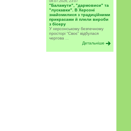
08.07.2026, 23:07
"Баламути", "дармовиси" та
"лускавки". В Херсоні
знайомилися з традиційними
прикрасами й плели вироби
з бісеру
У херсонському безпечному
просторі “Своє” відбулася
чергова ...
Детальніше