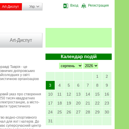
Вход
Регистрация
Art-Диспут
Укр
Art-Диспут
Календар подій
авді Таврія - це
ьовничих дніпровських
найсолодших у світі
1
2
уристичною організацією
3
4
5
6
7
8
9
10
11
12
13
14
15
16
ядовий указ про створення
 250 тисяч квадратних
електростанцію, а місто-
17
18
19
20
21
22
23
увати туристичного
24
25
26
27
28
29
30
цтво водно-спортивного
31
ал для яхт і катерів. До
имає суперсучасний центр