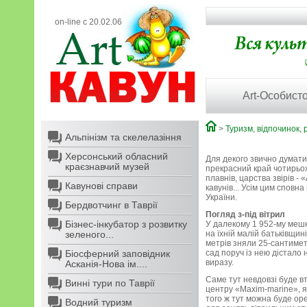
on-line с 20.02.06
Art-Особисто
>
Туризм, відпочинок, 
Альпінізм та скелелазіння
Херсонський обласний
Для декого звично думати
краєзнавчий музей
прекрасний край чотирьох
плавнів, царства звірів - 
Кавунові справи
кавунів... Усім цим спов
України.
Бердвотчинг в Таврії
Погляд з-під вітрил
Бізнес-інкубатор з розвитку
У далекому 1 952-му мешка
зеленого...
на їхній малій батьківщин
метрів зняли 25-сантиметр
Біосферний заповідник
сад поруч із нею дістало 
виразу.
Асканія-Нова ім....
Саме тут невдовзі буде в
Винні тури по Таврії
центру «Maxim-marine», як
того ж тут можна буде ор
Водний туризм