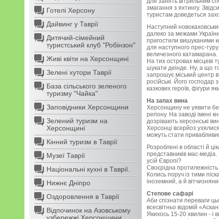
для занять вітрильним сп
змагання з яхтингу. Звідс
Готелі Херсону
туристам доведеться захо
Дайвинг у Таврії
Наступний новокаховський
далеко за межами України.
Дитячий-сімейний
пригостили вишуканими ко
туристський клуб "Робінзон"
для наступного прес-туру
величезного катамарана. 
Живі квіти на Херсонщині
На тих островах місцеві т
шукати деінде. Ну, а що т
Зелені хутори Таврії
запрошує міський центр ві
російські. Його господар
База сільського зеленого
казкових героїв, фігури як
туризму "Чайка"
На запах вина
Заповідники Херсонщини
Херсонщину не уявити без
регіону. На заводі імені к
Зелений туризм на
дозрівають херсонські вин
Херсонщині
Херсонці всерйоз узялися 
можуть стати привабливим
Кінний туризм в Таврії
Розроблені в області й ці
представників мас-медіа. 
Музеї Таврії
усій Європі?
Своєрідна протилежність 
Національні кухні в Таврії.
Колись поруч із тими піск
іноземний, а й вітчизняни
Нижнє Дніпро
Степове сафарі
Оздоровлення в Таврії
Аби спізнати переваги ць
всесвітньо відомій «Аскан
Відпочинок на Азовському
Якихось 15-20 хвилин - і 
узбережжі Херсонщини