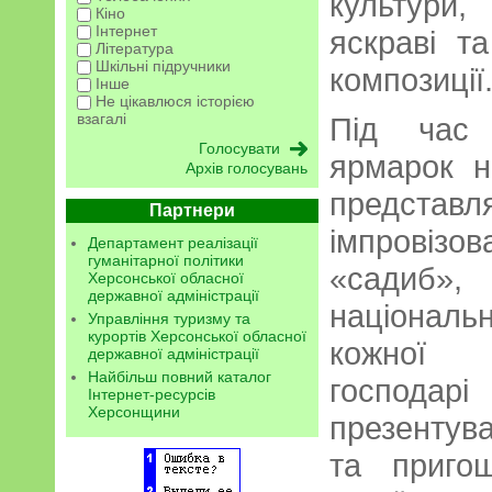
культури,
Кіно
Інтернет
яскраві т
Література
Шкільні підручники
композиції
Інше
Не цікавлюся історією
взагалі
Під час 
ярмарок н
Архів голосувань
предст
Партнери
імпровіз
Департамент реалізації
гуманітарної політики
«садиб
Херсонської обласної
державної адміністрації
націонал
Управління туризму та
курортів Херсонської обласної
кожної 
державної адміністрації
Найбільш повний каталог
господар
Інтернет-ресурсів
Херсонщини
презентува
та приго