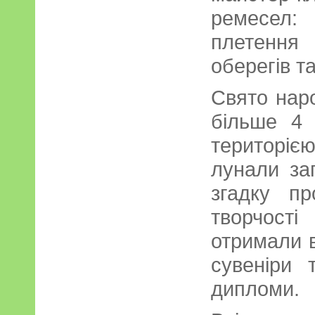
ремесел:
плетення 
оберегів та
Свято нар
більше 4 
територією
лунали зап
згадку п
творчост
отримали в
сувеніри 
дипломи.