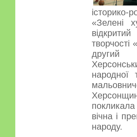
історико-
«Зелені х
відкрити
творчості 
другий 
Херсонсь
народної 
мальовни
Херсонщи
покликала
вічна і пр
народу.