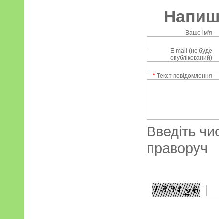
Напиші
Ваше ім'я
E-mail (не буде
опублікований)
*
Текст повідомлення
Введіть чи
праворуч