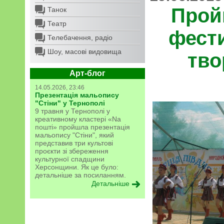
Прой
Танок
Театр
фест
Телебачення, радіо
Шоу, масові видовища
тво
Арт-блог
14.05.2026, 23:46
Презентація мальопису
"Стіни" у Тернополі
9 травня у Тернополі у
креативному кластері «Na
пошті» пройшла презентація
мальопису "Стіни", який
представив три культові
проєкти зі збереження
культурної спадщини
Херсонщини. Як це було:
детальніше за посиланням.
Детальніше