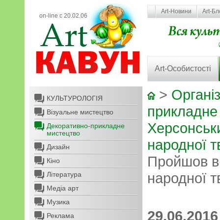
Art-Новини
Art-Бл
on-line с 20.02.06
Art-Особистості
>
Організ
КУЛЬТУРОЛОГІЯ
прикладне
Візуальне мистецтво
Херсонськ
Декоративно-прикладне
мистецтво
народної т
Дизайн
Пройшов в
Кіно
народної т
Література
Медіа арт
Музика
29.06.2016
Реклама