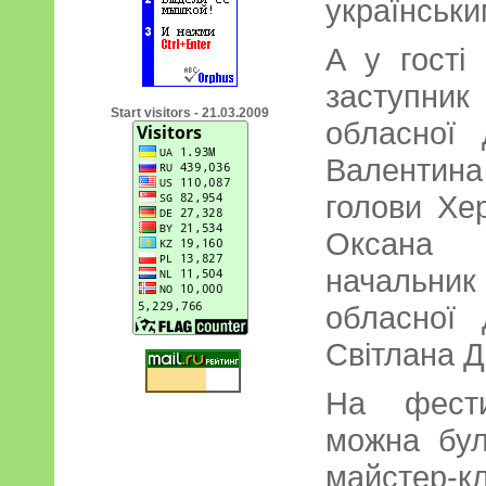
українськи
А у гості
заступни
Start visitors - 21.03.2009
обласної 
Валентин
голови Хе
Оксана 
начальни
обласної 
Світлана 
На фести
можна було
майстер-