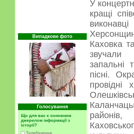
У концертн
кращі спів
викона
Херсонщи
Випадкове фото
Каховка та
звучали 
запальні т
пісні. Ок
провідні 
Олешківсь
Каланчац
Голосування
районів,
Що для вас є основним
джерелом інформації з
Каховськ
історії?
Телебачення