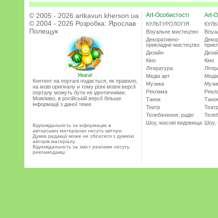
© 2005 - 2026 artkavun.kherson.ua
Art-Особистості
Art-О
© 2004 - 2026 Розробка:
Ярослав
КУЛЬТУРОЛОГІЯ
КУЛЬ
Полещук
Візуальне мистецтво
Візу
Декоративно-
Деко
прикладне мистецтво
прик
Дизайн
Диза
Кіно
Кіно
Література
Літер
Увага!
Медіа арт
Медіа
Контент на порталі подається, як правило,
Музика
Музи
на мові оригіналу и тому різні мовні версії
Реклама
Рекл
порталу можуть бути не ідентичними.
Можливо, в російській версії більше
Танок
Тано
інформації з даної теми.
Театр
Теат
Телебачення, радіо
Телеб
Шоу, масові видовища
Шоу,
Відповідальність за інформацію в
авторських матеріалах несуть автори.
Думка редакції може не збігатися з думкою
авторів матеріалу.
Відповідальність за зміст реклами несуть
рекламодавці.