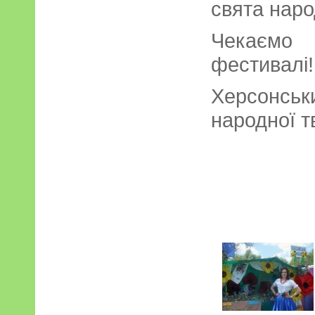
свята наро
Чекаємо 
фестивалі!
Херсонсь
народної т