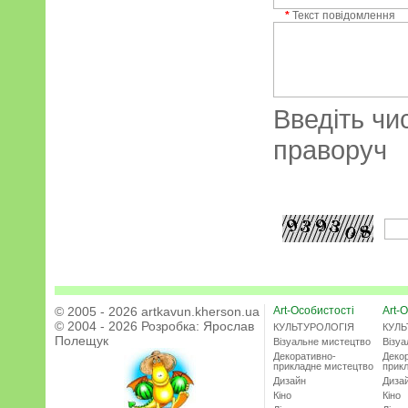
*
Текст повідомлення
Введіть чи
праворуч
© 2005 - 2026 artkavun.kherson.ua
Art-Особистості
Art-О
© 2004 - 2026 Розробка:
Ярослав
КУЛЬТУРОЛОГІЯ
КУЛЬ
Полещук
Візуальне мистецтво
Візу
Декоративно-
Деко
прикладне мистецтво
прик
Дизайн
Диза
Кіно
Кіно