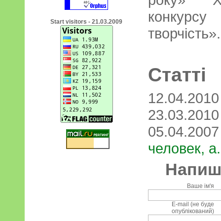
конкурсу
Start visitors - 21.03.2009
творчість».
Статті
12.04.201
23.03.201
05.04.200
человек, а
Напиші
Ваше ім'я
E-mail (не буде
опублікований)