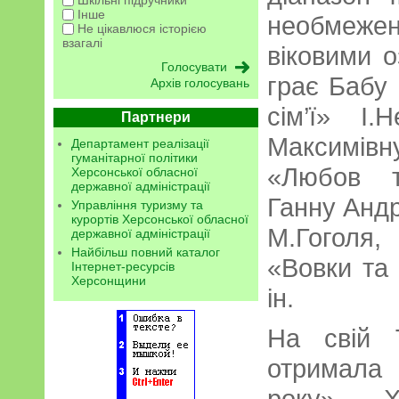
Інше
необмеже
Не цікавлюся історією
взагалі
віковими о
грає Бабу
Архів голосувань
сім’ї» І.
Партнери
Максимів
Департамент реалізації
гуманітарної політики
«Любов т
Херсонської обласної
державної адміністрації
Ганну Андр
Управління туризму та
курортів Херсонської обласної
М.Гоголя
державної адміністрації
Найбільш повний каталог
«Вовки та 
Інтернет-ресурсів
Херсонщини
ін.
На свій 
отримала 
року» Хе