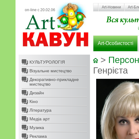
Art-Новини
Art-Бл
on-line с 20.02.06
Art-Особистості
>
Персон
КУЛЬТУРОЛОГІЯ
Генрієта
Візуальне мистецтво
Декоративно-прикладне
мистецтво
Дизайн
Кіно
Література
Медіа арт
Музика
Реклама