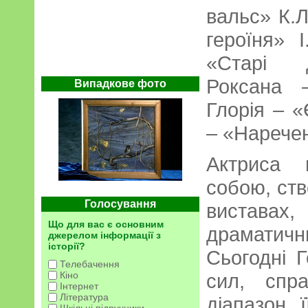
вальс» К.Л
героїня» І
«Старі 
Роксана 
Випадкове фото
Глорія – 
– «Наречена
Актриса 
собою, ств
Голосування
виставах
Що для вас є основним
драматичн
джерелом інформації з
історії?
Сьогодні Г
Телебачення
Кіно
сил, спр
Інтернет
Література
діапазон 
Шкільні підручники