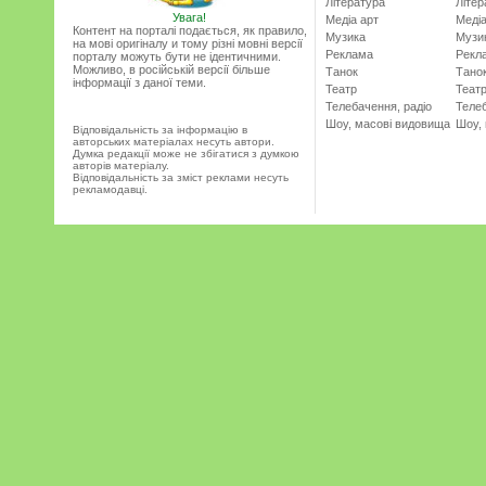
Література
Літер
Увага!
Медіа арт
Медіа
Контент на порталі подається, як правило,
Музика
Музи
на мові оригіналу и тому різні мовні версії
Реклама
Рекл
порталу можуть бути не ідентичними.
Можливо, в російській версії більше
Танок
Тано
інформації з даної теми.
Театр
Теат
Телебачення, радіо
Телеб
Шоу, масові видовища
Шоу,
Відповідальність за інформацію в
авторських матеріалах несуть автори.
Думка редакції може не збігатися з думкою
авторів матеріалу.
Відповідальність за зміст реклами несуть
рекламодавці.