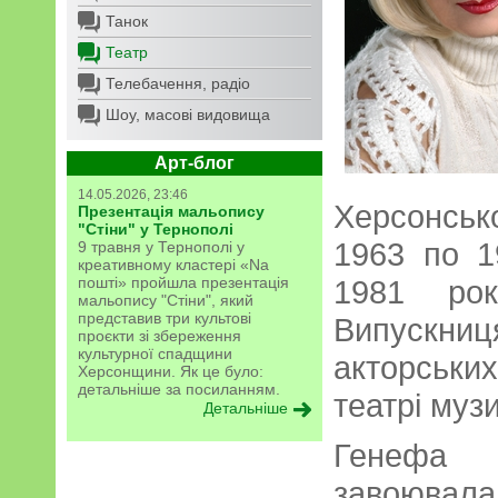
Танок
Театр
Телебачення, радіо
Шоу, масові видовища
Арт-блог
14.05.2026, 23:46
Херсонськ
Презентація мальопису
"Стіни" у Тернополі
1963 по 1
9 травня у Тернополі у
креативному кластері «Na
пошті» пройшла презентація
1981 рок
мальопису "Стіни", який
представив три культові
Випускниц
проєкти зі збереження
культурної спадщини
акторськи
Херсонщини. Як це було:
детальніше за посиланням.
театрі муз
Детальніше
Генефа
завоювал