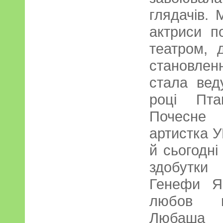
глядачів.
актриси п
театром,
становлен
стала вед
році Пта
Почесне
артистка 
й сьогодні
здобутки
Генефи Як
любов м
Любаша –