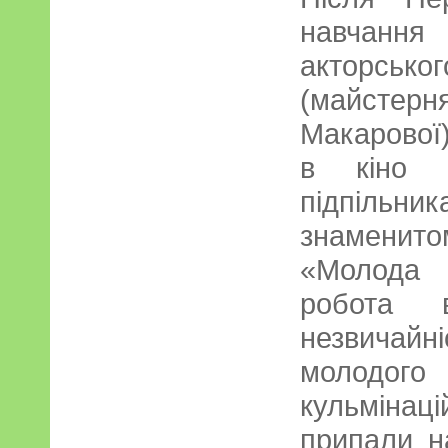
навчання
акторськ
(майсте
Макарової
в кіно с
підпільн
знаменит
«Молода 
робота 
незвича
молодого
кульміна
припали н