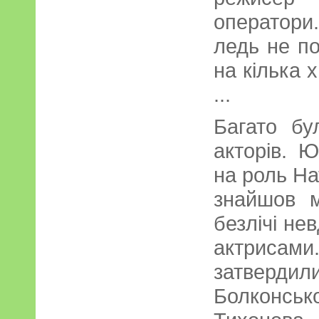
оператори
ледь не по
на кілька 
...
Багато б
акторів. 
на роль На
знайшов м
безлічі не
актрисам
затвердил
Болконс