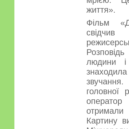
життя».
Фільм «Д
свідчи
режисерсь
Розповід
людини і
знаходи
звучання
головної 
оператор
отримали
Картину в