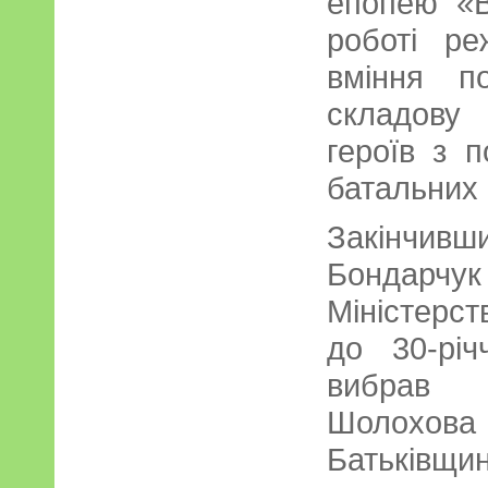
епопею «В
роботі ре
вміння по
складову
героїв з 
батальних 
Закінчивши
Бондарчук
Міністерс
до 30-рі
вибрав 
Шолохов
Батьківщин