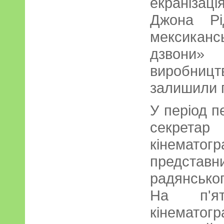
екраніза
Джона Рі
мексиканс
дзвони» 
виробництв
залишили 
У період п
секрета
кінемат
предст
радянськог
На п'ят
кінематог