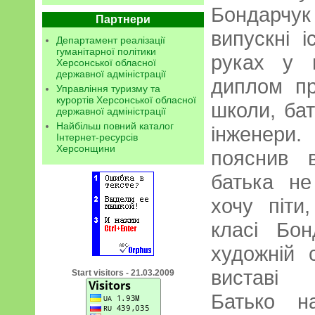
Бондарчук
Партнери
випускні 
Департамент реалізації
гуманітарної політики
руках у 
Херсонської обласної
державної адміністрації
диплом пр
Управління туризму та
курортів Херсонської обласної
школи, ба
державної адміністрації
Найбільш повний каталог
інженери.
Інтернет-ресурсів
Херсонщини
пояснив 
батька не
хочу піти
класі Бо
художній 
виставі 
Start visitors - 21.03.2009
Батько н