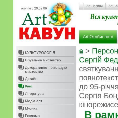
Art-Новини
Art-Бл
on-line с 20.02.06
Art-Особистості
>
Персон
КУЛЬТУРОЛОГІЯ
Сергій Фе
Візуальне мистецтво
святкуванн
Декоративно-прикладне
мистецтво
повнотекст
Дизайн
до 95-річч
Кіно
Сергія Бон
Література
Медіа арт
кінорежис
Музика
В рам
Реклама