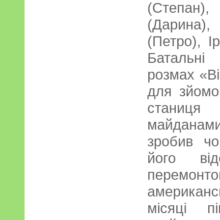
(Степан)
(Дарина)
(Петро), І
Батальні
розмах «Ві
для зйомо
станиця 
майданам
зробив ч
його від
перемонт
американ
місяці п