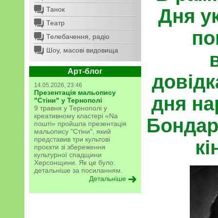
Танок
Дня ук
Театр
по
Телебачення, радіо
Шоу, масові видовища
Арт-блог
довідк
14.05.2026, 23:46
Презентація мальопису
дня на
"Стіни" у Тернополі
9 травня у Тернополі у
креативному кластері «Na
Бондарч
пошті» пройшла презентація
мальопису "Стіни", який
представив три культові
кі
проєкти зі збереження
культурної спадщини
Херсонщини. Як це було:
детальніше за посиланням.
Детальніше