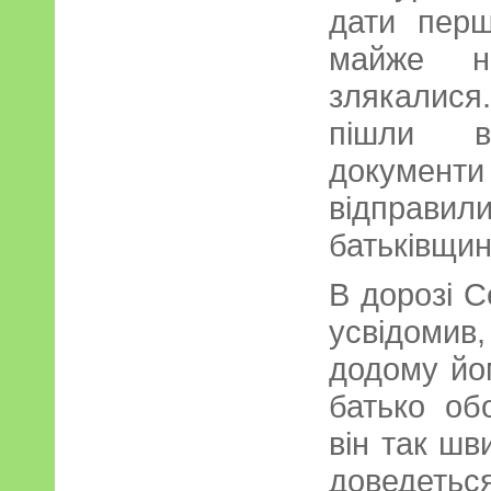
дати перш
майже ні
злякалис
пішли в
документ
відпра
батьківщин
В дорозі С
усвідомив
додому йо
батько об
він так шв
доведетьс