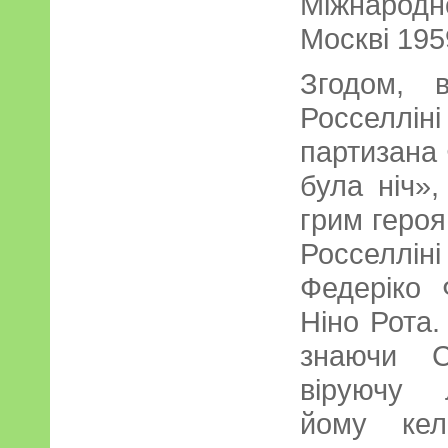
Міжнарод
Москві 195
Згодом, 
Росселліні
партизана 
була ніч»
грим геро
Росселлі
Федеріко 
Ніно Рота.
знаючи С
віруючу 
йому кел