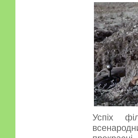
Успіх фі
всенарод