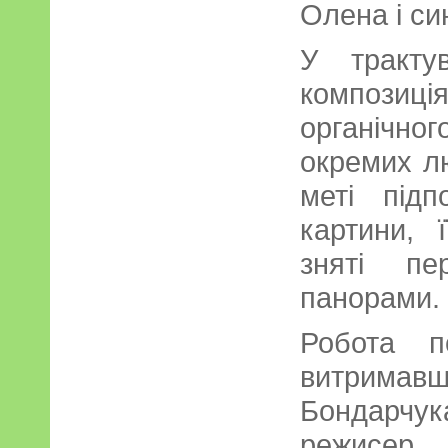
Олена і си
У тракту
композиц
органічног
окремих лю
меті під
картини, ї
зняті пе
панорами.
Робота п
витримав
Бондарчука
режисер