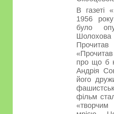
В газеті 
1956 року
було опу
Шолохов
Прочитав
«Прочитав 
про що б 
Андрія Со
його дружи
фашистськ
фільм ста
«творчим
мрією. Ц