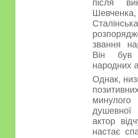
після ви
Шевченка,
Сталінськ
розпорядж
звання на
Він був
народних а
Однак, низ
позитивни
минулого
душевної 
актор від
настає сп