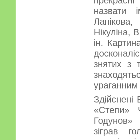
прекрасні
назвати 
Лапікова
Нікуліна, В
ін. Картин
досконал
знятих з т
знаходя
ураганним 
Здійснені
«Степи» 
Годунов» 
зіграв г