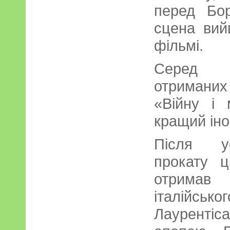
перед Бо
сцена вий
фільмі.
Серед б
отриманих
«Війну і
кращий іно
Після ус
прокату ц
отрима
італійськ
Лаурентіс