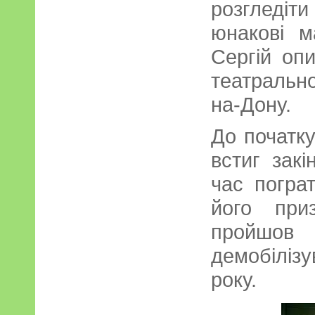
розгледіти
юнакові м
Сергій опи
театральн
на-Дону.
До початку
встиг зак
час пограт
його при
пройш
демобілізу
року.