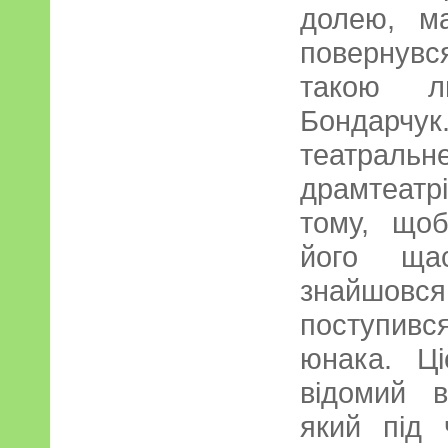
долею, м
повернувс
такою л
Бондарч
театра
драмтеатрі
тому, що
його щас
знайшовс
поступивс
юнака. Ц
відомий 
який під 