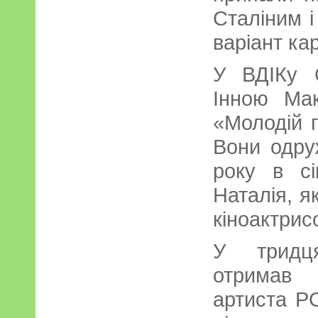
Сталіним і
варіант ка
У ВДІКу 
Інною Ма
«Молодій 
Вони одру
року в сі
Наталія, я
кіноактрис
У тридця
отримав 
артиста Р