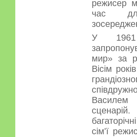
режисер м
час дл
зосереджен
У 1961
запропону
мир» за р
Вісім рокі
гранді
співдруж
Василем 
сценарі
багаторіч
сім'ї реж