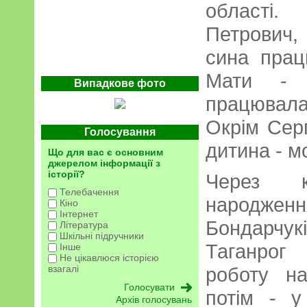
області.
Петрович,
сина прац
Мати - 
Випадкове фото
працювал
Окрім Серг
Голосування
дитина - 
Що для вас є основним
джерелом інформації з
історії?
Через к
Телебачення
народже
Кіно
Інтернет
Бондарчук
Література
Шкільні підручники
Таганрог
Інше
Не цікавлюся історією
взагалі
роботу на
потім - у
Архів голосувань