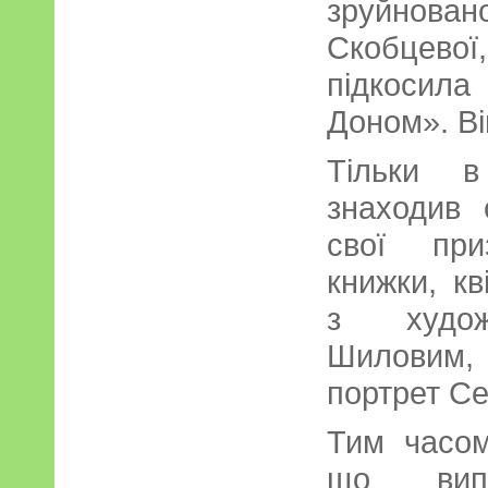
зруйнован
Скобцево
підкосила
Доном». Ві
Тільки в
знаходив 
свої при
книжки, кв
з худож
Шиловим,
портрет Се
Тим часом
що випр