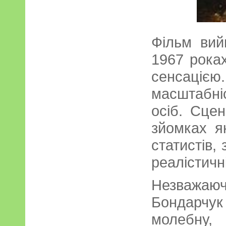
Фільм вий
1967 роках
сенсац
масштабні
осіб. Сцен
зйомках я
статистів,
реалістичн
Незважаю
Бондарчук
молебну,