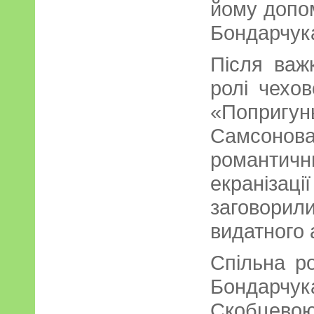
йому допом
Бондарчука
Після важк
ролі чехо
«Попри
Самсонов
романтич
екранізаці
заговори
видатного 
Спільна р
Бондарчу
Скобцевою