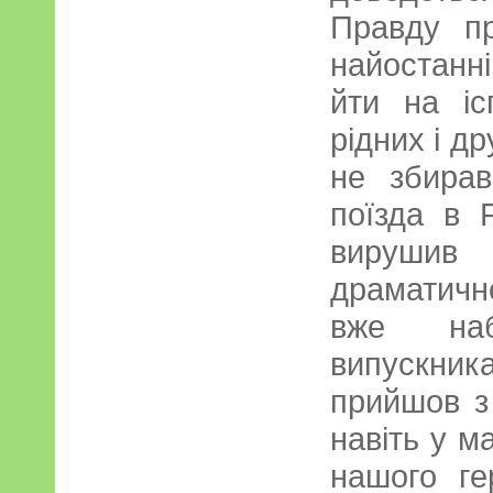
Правду п
найостан
йти на іс
рідних і д
не збирав
поїзда в 
вируши
драматичн
вже наб
випускник
прийшов з 
навіть у м
нашого ге