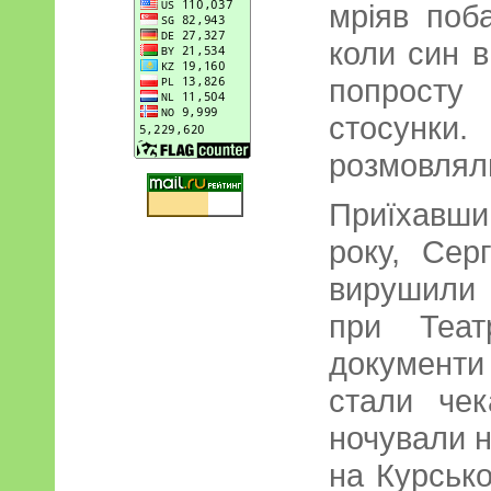
мріяв поб
коли син в
попросту
стосунк
розмовляли
Приїхавши
року, Сер
вирушили
при Теат
документи
стали чек
ночували н
на Курсько