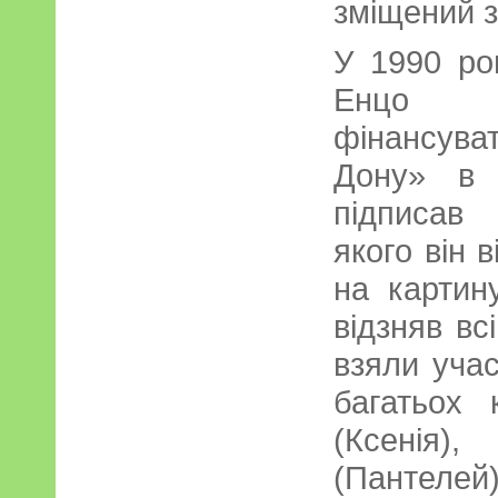
зміщений з
У 1990 ро
Енцо Р
фінансува
Дону» в 
підписав
якого він 
на картин
відзняв вс
взяли учас
багатьох 
(Ксенія)
(Пантеле