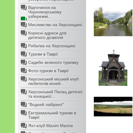
Відпочинок на
Чорноморському
узбережжі...
Мисливство на Херсонщині
Корисні адреси для
дитячого дозвілля
Рибалка на Херсонщині
Туризм в Таврії
Садиби зеленого туризму
Фото-туризм в Таврії
Херсонський міський клуб
любителів коней...
Херсонський Палац дитячої
та юнацької...
"Водний лабіринт"
Екстремальний туризм в
Таврії
Яхт-клуб Maxim Marine