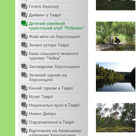
Готелі Херсону
Дайвинг у Таврії
Дитячий-сімейний
туристський клуб "Робінзон"
Живі квіти на Херсонщині
Зелені хутори Таврії
База сільського зеленого
туризму "Чайка"
Заповідники Херсонщини
Зелений туризм на
Херсонщині
Кінний туризм в Таврії
Музеї Таврії
Національні кухні в Таврії.
Нижнє Дніпро
Оздоровлення в Таврії
Відпочинок на Азовському
узбережжі Херсонщини