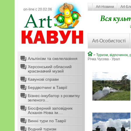
Art-Новини
Art-Бл
on-line с 20.02.06
Art-Особистості
>
Туризм, відпочинок, 
Альпінізм та скелелазіння
Річка Чусова - Урал
Херсонський обласний
краєзнавчий музей
Кавунові справи
Бердвотчинг в Таврії
Бізнес-інкубатор з розвитку
зеленого...
Біосферний заповідник
Асканія-Нова ім....
Винні тури по Таврії
Водний туризм