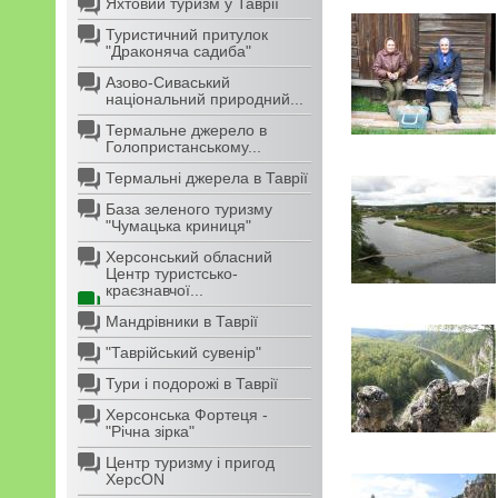
Яхтовий туризм у Таврії
Туристичний притулок
"Драконяча садиба"
Азово-Сиваський
національний природний...
Термальне джерело в
Голопристанському...
Термальні джерела в Таврії
База зеленого туризму
"Чумацька криниця"
Херсонський обласний
Центр туристсько-
краєзнавчої...
Мандрівники в Таврії
"Таврійський сувенір"
Тури і подорожі в Таврії
Херсонська Фортеця -
"Річна зірка"
Центр туризму і пригод
ХерсON