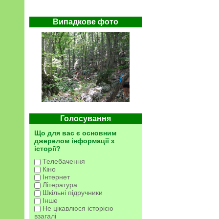
Випадкове фото
Голосування
Що для вас є основним
джерелом інформації з
історії?
Телебачення
Кіно
Інтернет
Література
Шкільні підручники
Інше
Не цікавлюся історією
взагалі