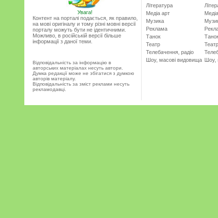
Література
Літер
Увага!
Медіа арт
Медіа
Контент на порталі подається, як правило,
Музика
Музи
на мові оригіналу и тому різні мовні версії
Реклама
Рекл
порталу можуть бути не ідентичними.
Можливо, в російській версії більше
Танок
Тано
інформації з даної теми.
Театр
Теат
Телебачення, радіо
Телеб
Шоу, масові видовища
Шоу,
Відповідальність за інформацію в
авторських матеріалах несуть автори.
Думка редакції може не збігатися з думкою
авторів матеріалу.
Відповідальність за зміст реклами несуть
рекламодавці.