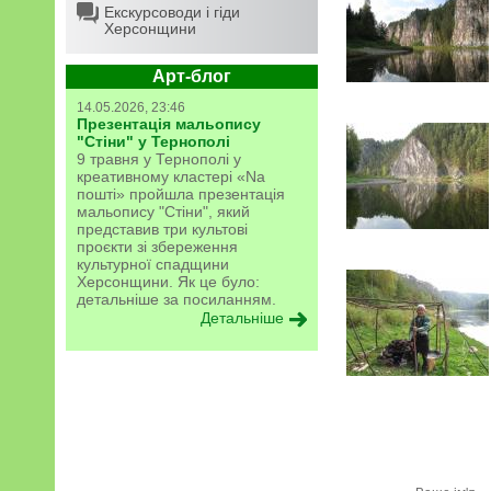
Екскурсоводи і гіди
Херсонщини
Арт-блог
14.05.2026, 23:46
Презентація мальопису
"Стіни" у Тернополі
9 травня у Тернополі у
креативному кластері «Na
пошті» пройшла презентація
мальопису "Стіни", який
представив три культові
проєкти зі збереження
культурної спадщини
Херсонщини. Як це було:
детальніше за посиланням.
Детальніше