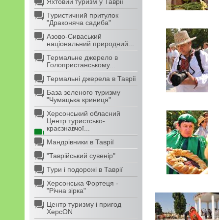
Яхтовий туризм у Таврії
Туристичний притулок
"Драконяча садиба"
Азово-Сиваський
національний природний...
Термальне джерело в
Голопристанському...
Термальні джерела в Таврії
База зеленого туризму
"Чумацька криниця"
Херсонський обласний
Центр туристсько-
краєзнавчої...
Мандрівники в Таврії
"Таврійський сувенір"
Тури і подорожі в Таврії
Херсонська Фортеця -
"Річна зірка"
Центр туризму і пригод
ХерсON