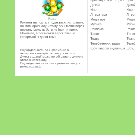
прикладне мистецтво
прик
Дизайн
Диза
Кіно
Кіно
Література
Літер
Увага!
Медіа арт
Медіа
Контент на порталі подається, як правило,
Музика
Музи
на мові оригіналу и тому різні мовні версії
Реклама
Рекл
порталу можуть бути не ідентичними.
Можливо, в російській версії більше
Танок
Тано
інформації з даної теми.
Театр
Теат
Телебачення, радіо
Телеб
Шоу, масові видовища
Шоу,
Відповідальність за інформацію в
авторських матеріалах несуть автори.
Думка редакції може не збігатися з думкою
авторів матеріалу.
Відповідальність за зміст реклами несуть
рекламодавці.