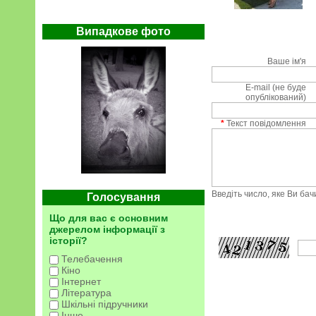
Випадкове фото
Ваше ім'я
E-mail (не буде
опублікований)
*
Текст повідомлення
Введіть число, яке Ви ба
Голосування
Що для вас є основним
джерелом інформації з
історії?
Телебачення
Кіно
Інтернет
Література
Шкільні підручники
Інше