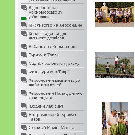
Відпочинок на
Чорноморському
узбережжі...
Мисливство на Херсонщині
Корисні адреси для
дитячого дозвілля
Рибалка на Херсонщині
Туризм в Таврії
Садиби зеленого туризму
Фото-туризм в Таврії
Херсонський міський клуб
любителів коней...
Херсонський Палац дитячої
та юнацької...
"Водний лабіринт"
Екстремальний туризм в
Таврії
Яхт-клуб Maxim Marine