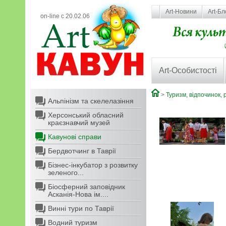
Art-Новини
Art-Бл
on-line с 20.02.06
Art-Особистості
>
Туризм, відпочинок, 
Альпінізм та скелелазіння
Херсонський обласний
краєзнавчий музей
Кавунові справи
Бердвотчинг в Таврії
Бізнес-інкубатор з розвитку
зеленого...
Біосферний заповідник
Асканія-Нова ім....
Винні тури по Таврії
Водний туризм