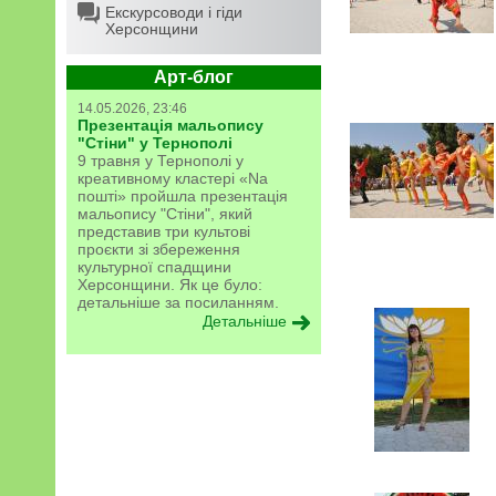
Екскурсоводи і гіди
Херсонщини
Арт-блог
14.05.2026, 23:46
Презентація мальопису
"Стіни" у Тернополі
9 травня у Тернополі у
креативному кластері «Na
пошті» пройшла презентація
мальопису "Стіни", який
представив три культові
проєкти зі збереження
культурної спадщини
Херсонщини. Як це було:
детальніше за посиланням.
Детальніше