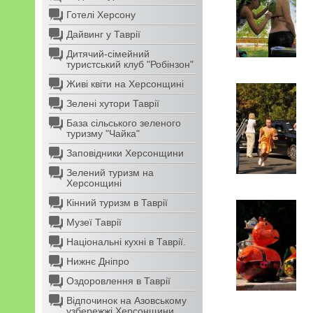
Готелі Херсону
Дайвинг у Таврії
Дитячий-сімейний
туристський клуб "Робінзон"
Живі квіти на Херсонщині
Зелені хутори Таврії
База сільського зеленого
туризму "Чайка"
Заповідники Херсонщини
Зелений туризм на
Херсонщині
Кінний туризм в Таврії
Музеї Таврії
Національні кухні в Таврії.
Нижнє Дніпро
Оздоровлення в Таврії
Відпочинок на Азовському
узбережжі Херсонщини