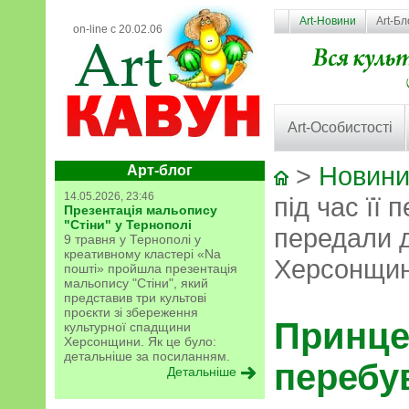
Art-Новини
Art-Бл
on-line с 20.02.06
Art-Особистості
>
Новини
Арт-блог
14.05.2026, 23:46
під час її 
Презентація мальопису
"Стіни" у Тернополі
передали д
9 травня у Тернополі у
креативному кластері «Na
Херсонщи
пошті» пройшла презентація
мальопису "Стіни", який
представив три культові
проєкти зі збереження
Принцес
культурної спадщини
Херсонщини. Як це було:
детальніше за посиланням.
перебув
Детальніше