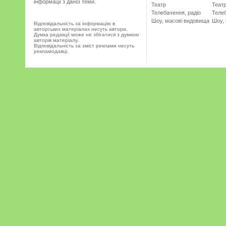
інформації з даної теми.
Театр
Теат
Телебачення, радіо
Телеб
Шоу, масові видовища
Шоу,
Відповідальність за інформацію в
авторських матеріалах несуть автори.
Думка редакції може не збігатися з думкою
авторів матеріалу.
Відповідальність за зміст реклами несуть
рекламодавці.