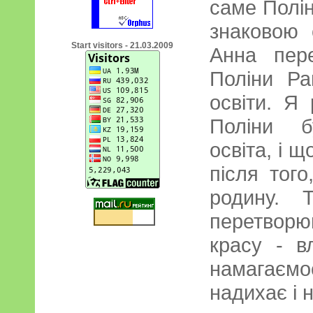
саме Полін
знаковою
Start visitors - 21.03.2009
Анна пер
Поліни Ра
освіти. Я
Поліни б
освіта, і 
після тог
родину. 
перетворюв
красу - в
намагаємос
надихає і 