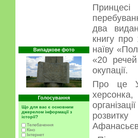
Принцес
перебуван
два вида
книгу про
наїву «Пол
Випадкове фото
«20 речей
окупації.
Про це У
херсонка
Голосування
організац
Що для вас є основним
джерелом інформації з
розвит
історії?
Афанасьєв
Телебачення
Кіно
Інтернет