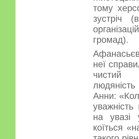
тому херс
зустріч (
організаці
громад).
Афанасьє
неї справ
чистий р
людяність
Анни: «Кол
уважність
на увазі 
коїться «н
такого рів