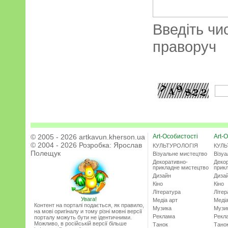
Введіть чи
праворуч
© 2005 - 2026 artkavun.kherson.ua
Art-Особистості
Art-О
© 2004 - 2026 Розробка:
Ярослав
КУЛЬТУРОЛОГІЯ
КУЛЬ
Полещук
Візуальне мистецтво
Візу
Декоративно-
Деко
прикладне мистецтво
прик
Дизайн
Диза
Кіно
Кіно
Література
Літер
Увага!
Медіа арт
Медіа
Контент на порталі подається, як правило,
Музика
Музи
на мові оригіналу и тому різні мовні версії
Реклама
Рекл
порталу можуть бути не ідентичними.
Можливо, в російській версії більше
Танок
Тано