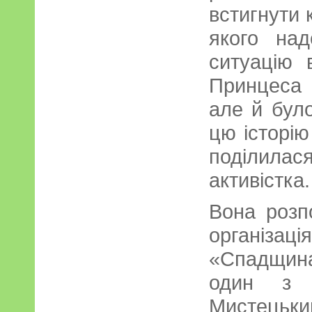
встигнути 
якого на
ситуацію 
Принцеса
але й бул
цю історію
поділилас
активістка.
Вона розп
організаці
«Спадщина
один з о
Мистецьк