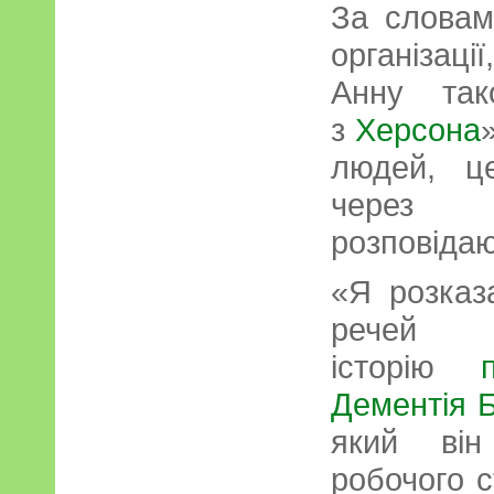
За словам
організац
Анну так
з
Херсона
людей, ц
через п
розповідаю
«Я розказ
речей
історію
Дементія Б
який він
робочого с