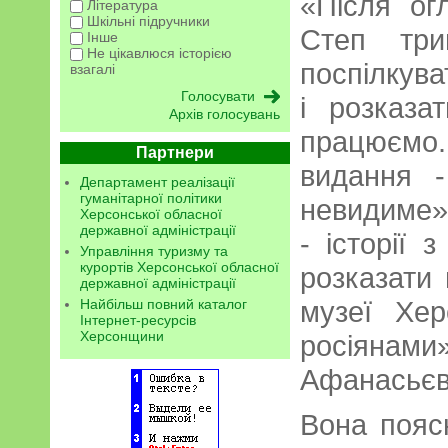
«Після ог
Література
Шкільні підручники
Степ тр
Інше
Не цікавлюся історією
поспілкув
взагалі
і розказ
Архів голосувань
працюємо
Партнери
видання -
Департамент реалізації
гуманітарної політики
невидиме»
Херсонської обласної
державної адміністрації
- історії 
Управління туризму та
курортів Херсонської обласної
розказати 
державної адміністрації
музеї Хер
Найбільш повний каталог
Інтернет-ресурсів
Херсонщини
росіяна
Афанасьєв
Вона поясн