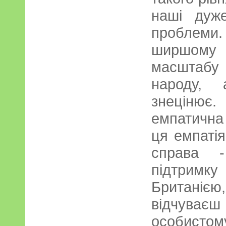
наші дуже
проблеми
ширшому к
масштабу 
народу,
знеціню
емпатична 
ця емпаті
справа -
підтрим
Британією,
відчуваєш 
особистому