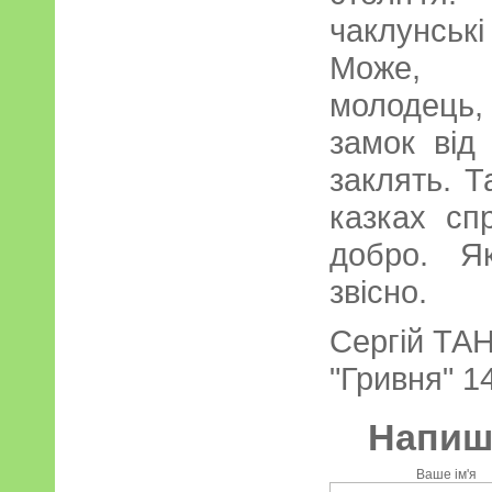
чаклунські
Може, з
молодець,
замок від
заклять. Т
казках сп
добро. Я
звісно.
Сергій ТА
"Гривня" 14
Напиші
Ваше ім'я