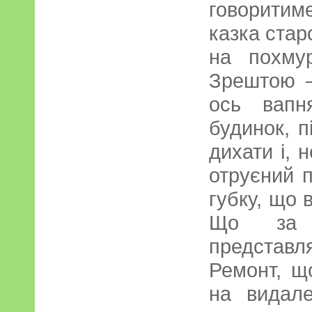
говорити
казка стар
на похмур
Зрештою –
ось вапн
будинок, 
дихати і, 
отруєний 
губку, що 
Що за 
представля
Ремонт, щ
на видале