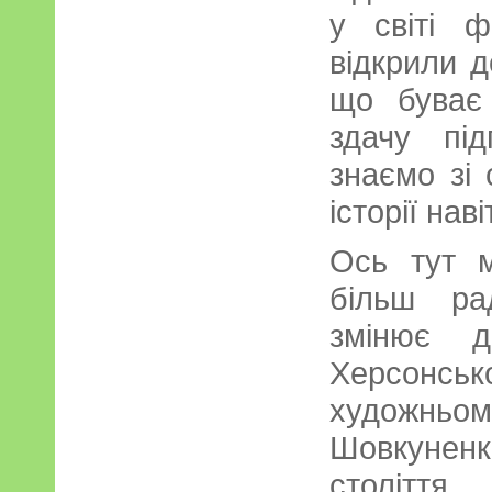
у світі 
відкрили д
що буває
здачу пі
знаємо зі 
історії нав
Ось тут 
більш ра
змінює д
Херсон
художньо
Шовкуненк
століття