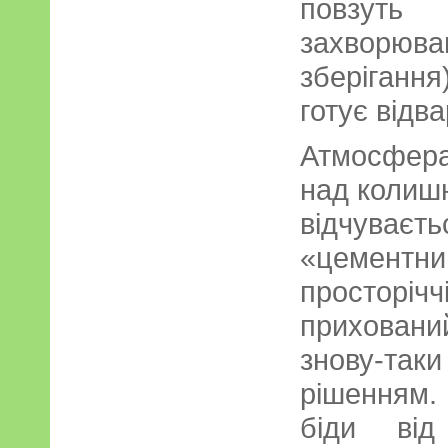
повзуть
захвор
зберігання)
готує відв
Атмосфера
над колиш
відчуває
«цемент
просторіч
приховани
знову-та
рішенням. 
біди від