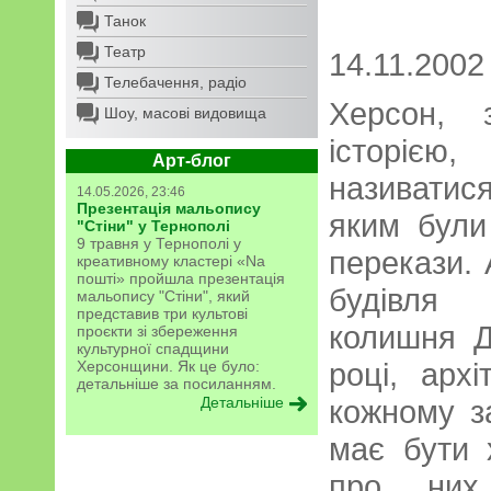
Танок
Театр
14.11.2002
Телебачення, радіо
Херсон, 
Шоу, масові видовища
історіє
Арт-блог
називатис
14.05.2026, 23:46
Презентація мальопису
яким були
"Стіни" у Тернополі
9 травня у Тернополі у
перекази. 
креативному кластері «Na
пошті» пройшла презентація
будівля
мальопису "Стіни", який
представив три культові
колишня Д
проєкти зі збереження
культурної спадщини
році, арх
Херсонщини. Як це було:
детальніше за посиланням.
Детальніше
кожному з
має бути 
про них 