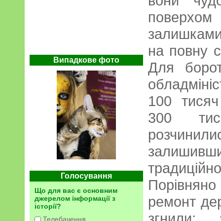
вони чуд
поверхо
залишками
на повну с
Випадкове фото
Для боро
обладміні
100 тисяч
300 тис
розчини
залишивш
традицій
Голосування
Порівняно
Що для вас є основним
ремонт дер
джерелом інформації з
історії?
згнили; 
Телебачення