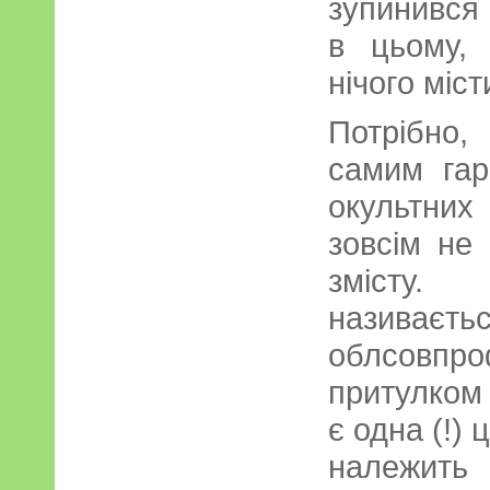
зупинився
в цьому,
нічого міст
Потрібно,
самим гар
окультни
зовсім не
змісту.
назива
облсовп
притулком
є одна (!)
належить 