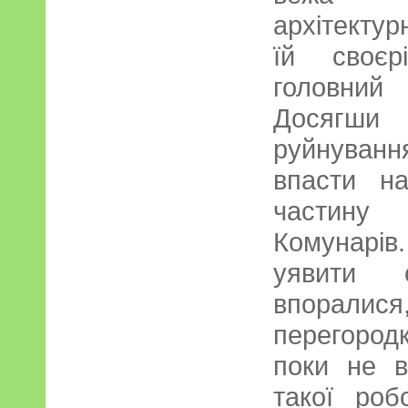
архітектур
їй своєр
головний
Досягши
руйнуван
впасти н
частину
Комунарів.
уявити 
впоралис
перегородк
поки не в
такої роб