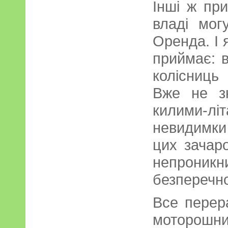
Інші ж пр
владі мог
Оренда. І я
приймає: в
колісниць
Вже не з
килими-
невидимки 
цих зачар
непрон
безперечн
Все перер
моторошни