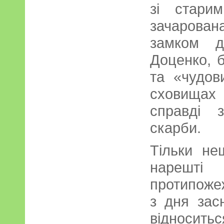
зі стари
зачарова
замком д
Доценко, 
та «чудов
сховищах
справді з
скарби.
Тільки не
нарешті 
протипожеж
з дня зас
відносить