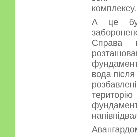
комплексу.
А це бу
забороне
Справа 
розташов
фундамент 
вода після
розбавлен
територі
фундамент
напівпідва
Авангард