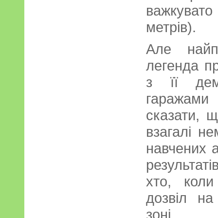
важкуват
метрів).
Але найп
легенда п
з її дем
гаражами
сказати, 
взагалі н
навчених а
результат
хто, кол
дозвіл на
зоні іс