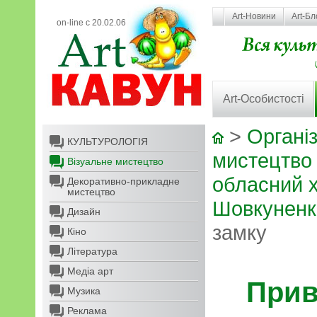
Art-Новини
Art-Бл
on-line с 20.02.06
Art-Особистості
>
Організ
КУЛЬТУРОЛОГІЯ
мистецтво
Візуальне мистецтво
обласний х
Декоративно-прикладне
мистецтво
Шовкуненк
Дизайн
замку
Кіно
Література
Медіа арт
Прив
Музика
Реклама