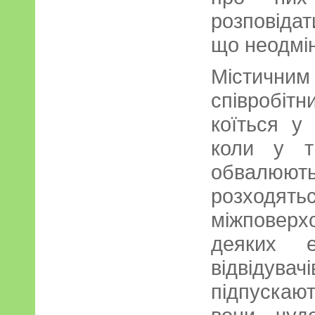
розповідат
що неодмін
Містичним 
співробіт
коїться у
коли у ти
обвалюю
розход
міжповер
деяких е
відвіду
підпускают