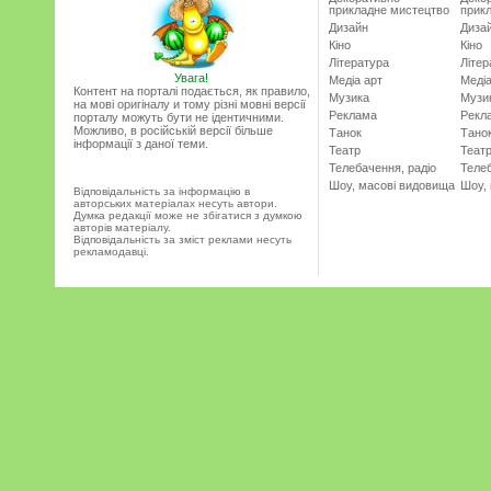
прикладне мистецтво
прик
Дизайн
Диза
Кіно
Кіно
Література
Літер
Увага!
Медіа арт
Медіа
Контент на порталі подається, як правило,
Музика
Музи
на мові оригіналу и тому різні мовні версії
Реклама
Рекл
порталу можуть бути не ідентичними.
Можливо, в російській версії більше
Танок
Тано
інформації з даної теми.
Театр
Теат
Телебачення, радіо
Телеб
Шоу, масові видовища
Шоу,
Відповідальність за інформацію в
авторських матеріалах несуть автори.
Думка редакції може не збігатися з думкою
авторів матеріалу.
Відповідальність за зміст реклами несуть
рекламодавці.