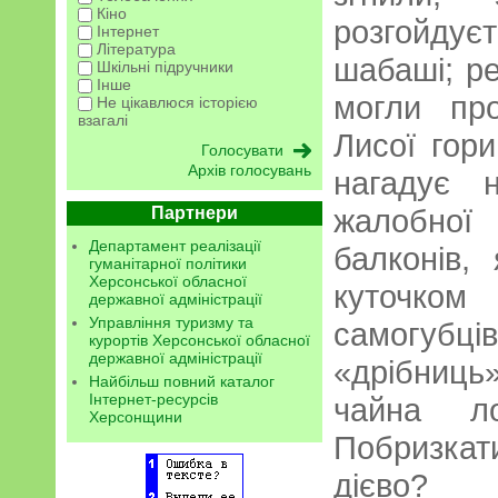
Кіно
розгойду
Інтернет
Література
шабаші; ре
Шкільні підручники
Інше
могли про
Не цікавлюся історією
взагалі
Лисої гор
Архів голосувань
нагадує н
жалобної
Партнери
Департамент реалізації
балконів,
гуманітарної політики
Херсонської обласної
куточко
державної адміністрації
Управління туризму та
самогубц
курортів Херсонської обласної
державної адміністрації
«дрібниць»
Найбільш повний каталог
Інтернет-ресурсів
чайна ло
Херсонщини
Побризка
дієво?