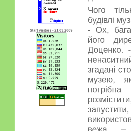
Чого тіл
будівлі му
- Ох, бага
Start visitors - 21.03.2009
його дир
Доценко. 
ненаситний
згадані ст
музею, я
потрібна
розмісти
запустити
використо
вежа – 