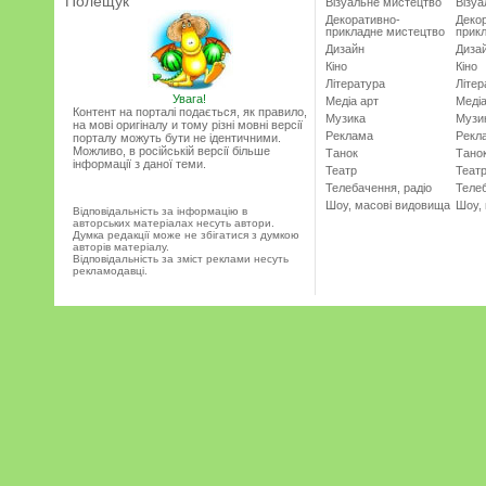
Полещук
Візуальне мистецтво
Візу
Декоративно-
Деко
прикладне мистецтво
прик
Дизайн
Диза
Кіно
Кіно
Література
Літер
Увага!
Медіа арт
Медіа
Контент на порталі подається, як правило,
Музика
Музи
на мові оригіналу и тому різні мовні версії
Реклама
Рекл
порталу можуть бути не ідентичними.
Можливо, в російській версії більше
Танок
Тано
інформації з даної теми.
Театр
Теат
Телебачення, радіо
Телеб
Шоу, масові видовища
Шоу,
Відповідальність за інформацію в
авторських матеріалах несуть автори.
Думка редакції може не збігатися з думкою
авторів матеріалу.
Відповідальність за зміст реклами несуть
рекламодавці.