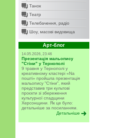
Танок
Театр
Телебачення, радіо
Шоу, масові видовища
Арт-блог
14.05.2026, 23:46
Презентація мальопису
"Стіни" у Тернополі
9 травня у Тернополі у
креативному кластері «Na
пошті» пройшла презентація
мальопису "Стіни", який
представив три культові
проєкти зі збереження
культурної спадщини
Херсонщини. Як це було:
детальніше за посиланням.
Детальніше