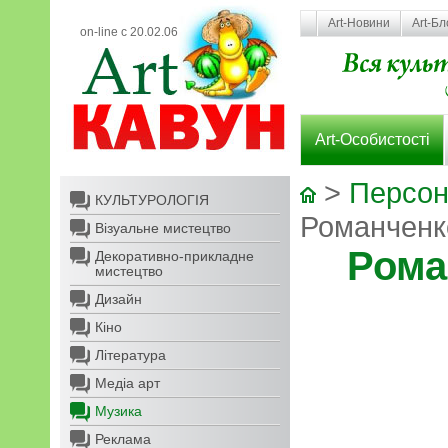
Art-Новини
Art-Бл
on-line с 20.02.06
Art-Особистості
>
Персон
КУЛЬТУРОЛОГІЯ
Романченк
Візуальне мистецтво
Рома
Декоративно-прикладне
мистецтво
Дизайн
Кіно
Література
Медіа арт
Музика
Реклама