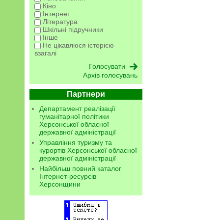
Кіно
Інтернет
Література
Шкільні підручники
Інше
Не цікавлюся історією
взагалі
Архів голосувань
Партнери
Департамент реалізації
гуманітарної політики
Херсонської обласної
державної адміністрації
Управління туризму та
курортів Херсонської обласної
державної адміністрації
Найбільш повний каталог
Інтернет-ресурсів
Херсонщини