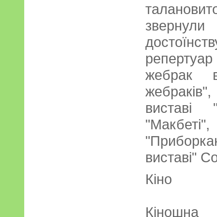
талановито
звернули
достоїнств
репертуар
жебрак в
жебраків
виставі 
"Макбе
"Приборкан
виставі" Со
Кіно
Кіношна