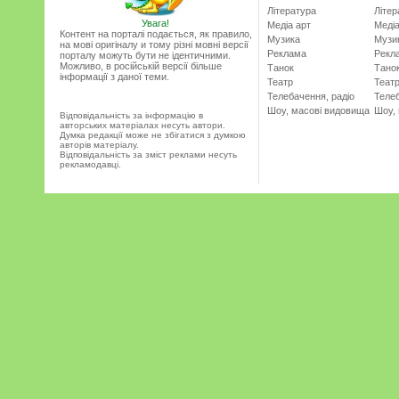
Література
Літер
Увага!
Медіа арт
Медіа
Контент на порталі подається, як правило,
Музика
Музи
на мові оригіналу и тому різні мовні версії
Реклама
Рекл
порталу можуть бути не ідентичними.
Можливо, в російській версії більше
Танок
Тано
інформації з даної теми.
Театр
Теат
Телебачення, радіо
Телеб
Шоу, масові видовища
Шоу,
Відповідальність за інформацію в
авторських матеріалах несуть автори.
Думка редакції може не збігатися з думкою
авторів матеріалу.
Відповідальність за зміст реклами несуть
рекламодавці.