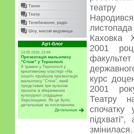
театру
Танок
Театр
Народ
Телебачення, радіо
листопад
Шоу, масові видовища
Каховка Х
Арт-блог
2001 роц
14.05.2026, 23:46
факульт
Презентація мальопису
"Стіни" у Тернополі
державного
9 травня у Тернополі у
креативному кластері «Na
пошті» пройшла презентація
курс доце
мальопису "Стіни", який
представив три культові
2001 рок
проєкти зі збереження
культурної спадщини
Театру н
Херсонщини. Як це було:
детальніше за посиланням.
спочатку 
Детальніше
підхваті",
змінила