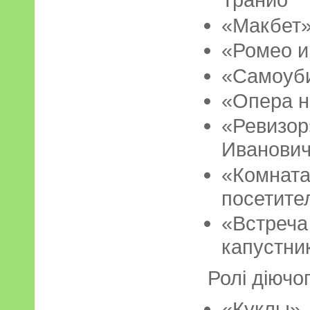
«Макбет
«Ромео и
«Самоуб
«Опера н
«Ревизо
Иванови
«Комн
посетите
«Встреча
капустни
Ролі діючо
«Куклы» 