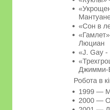
«Укрощ
Мантуан
«Сон в л
«Гамле
Люциан
«J. Gay 
«Трехгро
Джимми-
Робота в к
1999 — М
2000 — О
2001 — Д