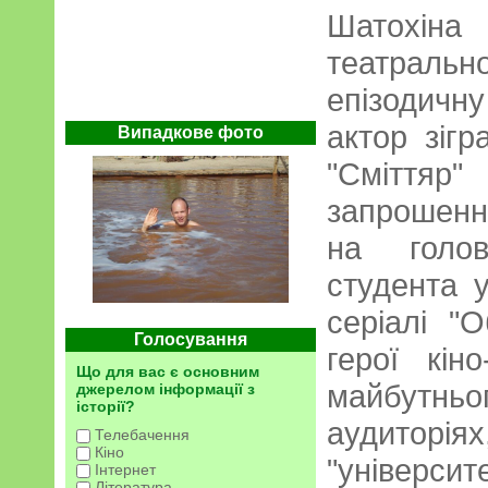
Шатохіна
театрал
епізодичну
актор зігр
Випадкове фото
"Сміттяр
запрошенн
на голов
студента у
серіалі "
Голосування
герої кін
Що для вас є основним
майбутньог
джерелом інформації з
історії?
аудитор
Телебачення
Кіно
"університ
Інтернет
Література