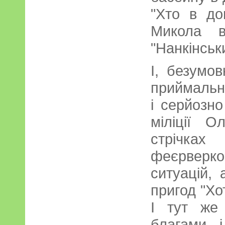
"Хто в до
Микола в
"Нанкінськ
І, безумов
приймальн
і серйозн
міліції О
стрічка
феєрверк
ситуацій, 
пригод "Хо
І тут же
благами і