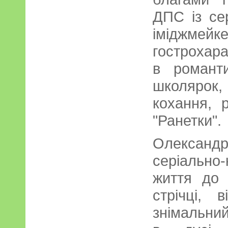
ДПС із се
іміджме
гострохар
в романти
школярок
кохання, 
"Ранетки".
Олександр
серіальн
життя до 
стрічці,
знімальни