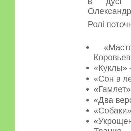
в дусі т
Олександр
Ролі поточ
«Масте
Коровьев
«Куклы» 
«Сон в л
«Гамлет»
«Два вер
«Собаки»
«Укрощ
Транио