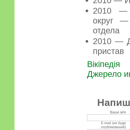
2010 — И
2010 — 
округ —
отдела
2010 — 
пристав
Вікіпедія
Джерело и
Напиші
Ваше ім'я
E-mail (не буде
опублікований)