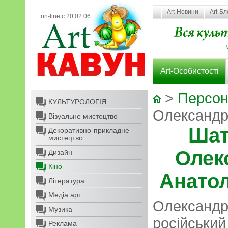
Art-Новини
Art-Бл
on-line с 20.02.06
Art-Особистості
>
Персон
КУЛЬТУРОЛОГІЯ
Олександр
Візуальне мистецтво
Шат
Декоративно-прикладне
мистецтво
Олек
Дизайн
Кіно
Анато
Література
Медіа арт
Олександр
Музика
російсь
Реклама