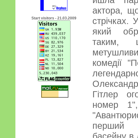
актора, щ
стрічках. 
Start visitors - 21.03.2009
який обр
таким, щ
метушливи
комедії "
легендарн
Олександ
Гітлер ог
номер 1"
"Авантюрис
перший п
басейну в 