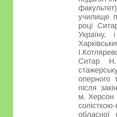
факультет
училище п
році Сита
Україну, 
Харківськи
І.Котляр
Ситар Н.
стажерсь
оперного т
після закі
м. Херсон 
солісткою-
обласної 