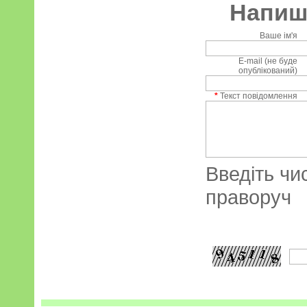
Напиші
Ваше ім'я
E-mail (не буде
опублікований)
*
Текст повідомлення
Введіть чи
праворуч