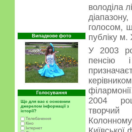
володіла л
діапазон
голосом, 
публіку м.
Випадкове фото
У 2003 р
пенсію
призна
керівнико
філармонії
Голосування
2004 ро
Що для вас є основним
джерелом інформації з
творчий
історії?
Колонном
Телебачення
Кіно
Інтернет
Київської 