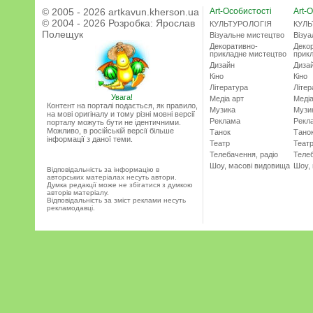
© 2005 - 2026 artkavun.kherson.ua
Art-Особистості
Art-О
© 2004 - 2026 Розробка:
Ярослав
КУЛЬТУРОЛОГІЯ
КУЛЬ
Полещук
Візуальне мистецтво
Візу
Декоративно-
Деко
прикладне мистецтво
прик
Дизайн
Диза
Кіно
Кіно
Література
Літер
Увага!
Медіа арт
Медіа
Контент на порталі подається, як правило,
Музика
Музи
на мові оригіналу и тому різні мовні версії
Реклама
Рекл
порталу можуть бути не ідентичними.
Можливо, в російській версії більше
Танок
Тано
інформації з даної теми.
Театр
Теат
Телебачення, радіо
Телеб
Шоу, масові видовища
Шоу,
Відповідальність за інформацію в
авторських матеріалах несуть автори.
Думка редакції може не збігатися з думкою
авторів матеріалу.
Відповідальність за зміст реклами несуть
рекламодавці.