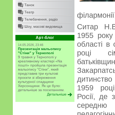
Танок
Театр
філармонії,
Телебачення, радіо
Ситар Н.
Шоу, масові видовища
1955 року
Арт-блог
області в 
14.05.2026, 23:46
Презентація мальопису
році сі
"Стіни" у Тернополі
9 травня у Тернополі у
батьківщи
креативному кластері «Na
пошті» пройшла презентація
Закарпатсь
мальопису "Стіни", який
представив три культові
дитинство
проєкти зі збереження
культурної спадщини
1959 роц
Херсонщини. Як це було:
детальніше за посиланням.
Детальніше
Росії, де 
середню 
педагогічн