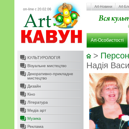
Art-Новини
Art-Бл
on-line с 20.02.06
Art-Особистості
>
Персон
КУЛЬТУРОЛОГІЯ
Надія Васи
Візуальне мистецтво
Декоративно-прикладне
мистецтво
Дизайн
Кіно
Література
Медіа арт
Музика
Реклама