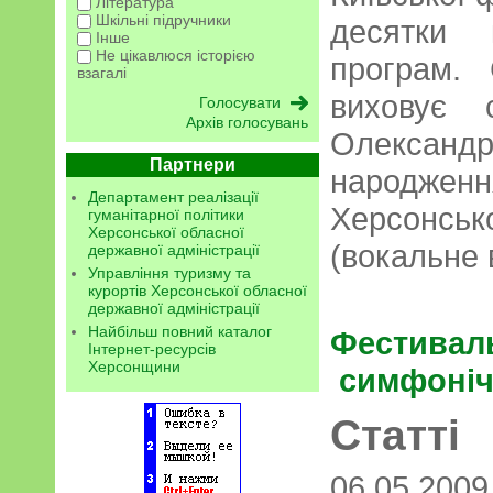
Література
Шкільні підручники
десятки 
Інше
Не цікавлюся історією
програм. 
взагалі
виховує 
Архів голосувань
Олексан
Партнери
народж
Департамент реалізації
Херсонськ
гуманітарної політики
Херсонської обласної
(вокальне 
державної адміністрації
Управління туризму та
курортів Херсонської обласної
державної адміністрації
Найбільш повний каталог
Фестив
Інтернет-ресурсів
Херсонщини
симфоніч
Статті
06.05.200