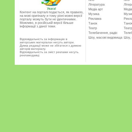
Література
Літер
Увага!
Медіа арт
Медіа
Контент на порталі подається, як правило,
Музика
Музи
на мові оригіналу и тому різні мовні версії
Реклама
Рекл
порталу можуть бути не ідентичними.
Можливо, в російській версії більше
Танок
Тано
інформації з даної теми.
Театр
Теат
Телебачення, радіо
Телеб
Шоу, масові видовища
Шоу,
Відповідальність за інформацію в
авторських матеріалах несуть автори.
Думка редакції може не збігатися з думкою
авторів матеріалу.
Відповідальність за зміст реклами несуть
рекламодавці.