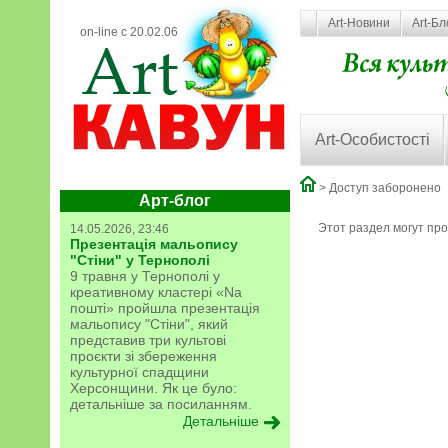
Art-Новини
Art-Бл
on-line с 20.02.06
Art-Особистості
> Доступ заборонено
Арт-блог
Этот раздел могут пр
14.05.2026, 23:46
Презентація мальопису
"Стіни" у Тернополі
9 травня у Тернополі у
креативному кластері «Na
пошті» пройшла презентація
мальопису "Стіни", який
представив три культові
проєкти зі збереження
культурної спадщини
Херсонщини. Як це було:
детальніше за посиланням.
Детальніше