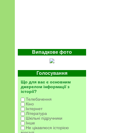
Випадкове фото
Голосування
Що для вас є основним
джерелом інформації з
історії?
Телебачення
Кіно
Інтернет
Література
Шкільні підручники
Інше
Не цікавлюся історією
взагалі