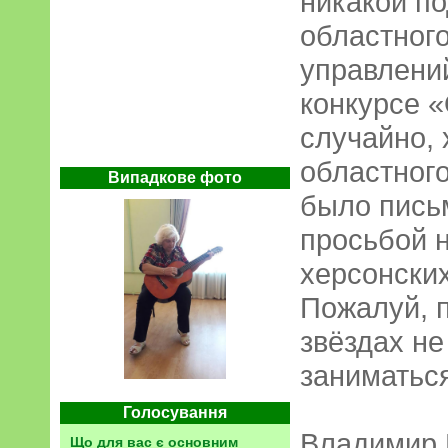
никакой по
областного
управлений
конкурсе 
случайно, 
областног
Випадкове фото
было письм
просьбой н
херсонски
Пожалуй, 
звёздах не
заниматьс
Голосування
Владимир
Що для вас є основним