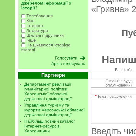
джерелом інформації з
«Гривна» 2
історії?
Телебачення
Кіно
Інтернет
Література
Пу
Шкільні підручники
Інше
Не цікавлюся історією
взагалі
Напиші
Архів голосувань
Ваше ім'я
Партнери
E-mail (не буде
Департамент реалізації
опублікований)
гуманітарної політики
Херсонської обласної
*
Текст повідомлення
державної адміністрації
Управління туризму та
курортів Херсонської обласної
державної адміністрації
Найбільш повний каталог
Інтернет-ресурсів
Введіть чи
Херсонщини