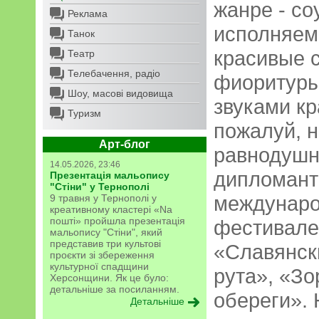
жанре - со
Реклама
исполняем
Танок
красивые 
Театр
Телебачення, радіо
фиоритуры
Шоу, масові видовища
звуками кр
Туризм
пожалуй, н
Арт-блог
равнодушн
14.05.2026, 23:46
дипломант
Презентація мальопису
"Стіни" у Тернополі
междунаро
9 травня у Тернополі у
креативному кластері «Na
пошті» пройшла презентація
фестивалей
мальопису "Стіни", який
представив три культові
«Славянск
проєкти зі збереження
культурної спадщини
рута», «Зо
Херсонщини. Як це було:
детальніше за посиланням.
обереги».
Детальніше