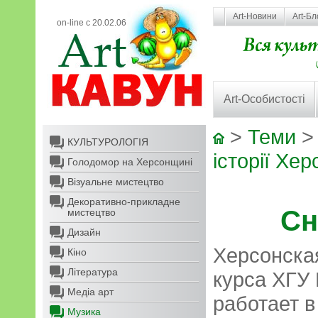
Art-Новини
Art-Бл
on-line с 20.02.06
Art-Особистості
>
Теми
КУЛЬТУРОЛОГІЯ
історії Хер
Голодомор на Херсонщині
Візуальне мистецтво
Декоративно-прикладне
Сн
мистецтво
Дизайн
Херсонская
Кіно
Література
курса ХГУ
Медіа арт
работает 
Музика