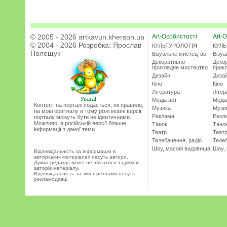
© 2005 - 2026 artkavun.kherson.ua
Art-Особистості
Art-О
© 2004 - 2026 Розробка:
Ярослав
КУЛЬТУРОЛОГІЯ
КУЛЬ
Полещук
Візуальне мистецтво
Візу
Декоративно-
Деко
прикладне мистецтво
прик
Дизайн
Диза
Кіно
Кіно
Література
Літер
Увага!
Медіа арт
Медіа
Контент на порталі подається, як правило,
Музика
Музи
на мові оригіналу и тому різні мовні версії
Реклама
Рекл
порталу можуть бути не ідентичними.
Можливо, в російській версії більше
Танок
Тано
інформації з даної теми.
Театр
Теат
Телебачення, радіо
Телеб
Шоу, масові видовища
Шоу,
Відповідальність за інформацію в
авторських матеріалах несуть автори.
Думка редакції може не збігатися з думкою
авторів матеріалу.
Відповідальність за зміст реклами несуть
рекламодавці.