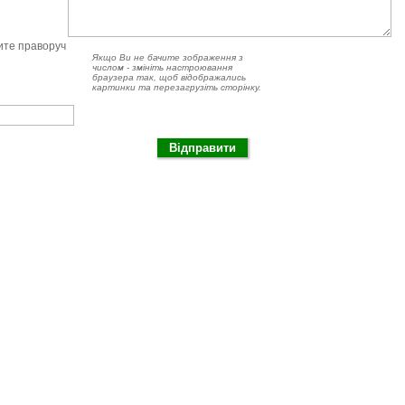
чите праворуч
Якщо Ви не бачите зображення з
числом - змініть настроювання
браузера так, щоб відображались
картинки та перезагрузіть сторінку.