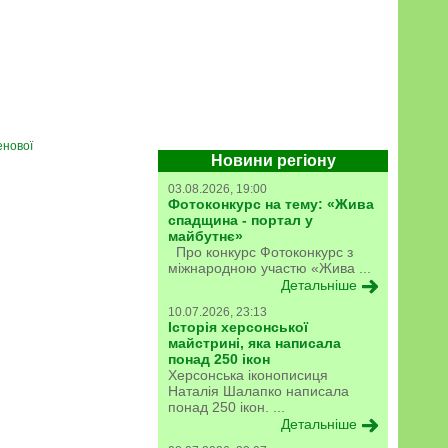
енової
Новини регіону
03.08.2026, 19:00
Фотоконкурс на тему: «Жива
спадщина - портал у
майбутнє»
Про конкурс Фотоконкурс з
міжнародною участю «Жива ...
Детальніше
10.07.2026, 23:13
Історія херсонської
майстрині, яка написала
понад 250 ікон
Херсонська іконописиця
Наталія Шалапко написала
понад 250 ікон. ...
Детальніше