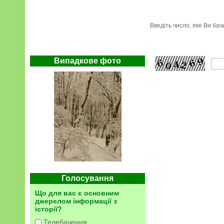
Введіть число, яке Ви ба
Випадкове фото
Голосування
Що для вас є основним
джерелом інформації з
історії?
Телебачення