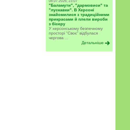
08.07.2026, 23:07
"Баламути", "дармовиси" та
"лускавки". В Херсоні
знайомилися з традиційними
прикрасами й плели вироби
з бісеру
У херсонському безпечному
просторі “Своє” відбулася
чергова ...
Детальніше