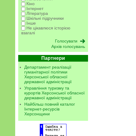
Кіно
Інтернет
Література
Шкільні підручники
Інше
Не цікавлюся історією
взагалі
Архів голосувань
Партнери
Департамент реалізації
гуманітарної політики
Херсонської обласної
державної адміністрації
Управління туризму та
курортів Херсонської обласної
державної адміністрації
Найбільш повний каталог
Інтернет-ресурсів
Херсонщини