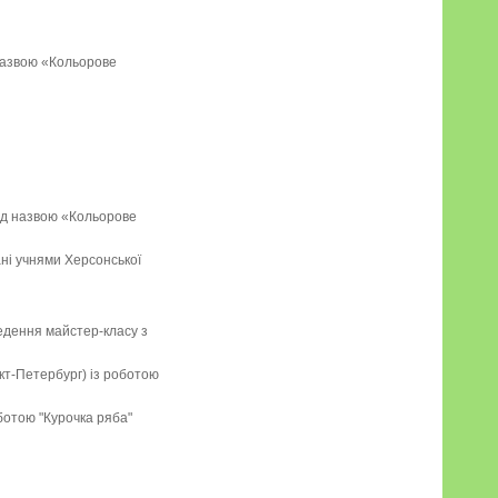
д назвою «Кольорове
 під назвою «Кольорове
ані учнями Херсонської
ведення майстер-класу з
кт-Петербург) із роботою
оботою "Курочка ряба"