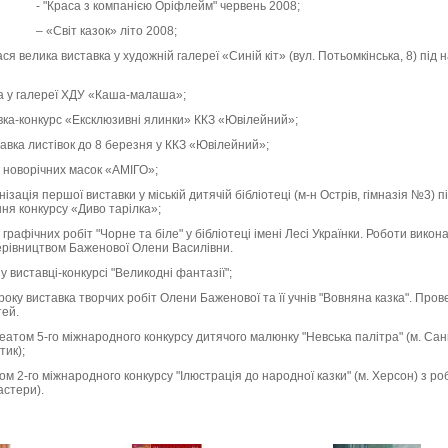
- "Краса з компанією Оріфлейм" червень 2008;
– «Світ казок» літо 2008;
улася велика виставка у художній галереї «Синій кіт» (вул. Потьомкінська, 8) пі
ка у галереї ХДУ «Каша-малаша»;
авка-конкурс «Ексклюзивні ялинки» ККЗ «Ювілейний»;
тавка листівок до 8 березня у ККЗ «Ювілейний»;
д новорічних масок «АМІГО»;
нізація першої виставки у міській дитячій бібліотеці (м-н Острів, гімназія №3)
ння конкурсу «Диво тарілка»;
графічних робіт "Чорне та біле" у бібліотеці імені Лесі Українки. Роботи викон
ерівництвом Баженової Олени Василівни.
 у виставці-конкурсі "Великодні фантазії";
року виставка творчих робіт Олени Баженової та її учнів "Вовняна казка". Про
тей.
еатом 5-го міжнародного конкурсу дитячого малюнку "Невська палітра" (м. Сан
тик);
м 2-го міжнародного конкурсу "Ілюстрація до народної казки" (м. Херсон) з р
астери).