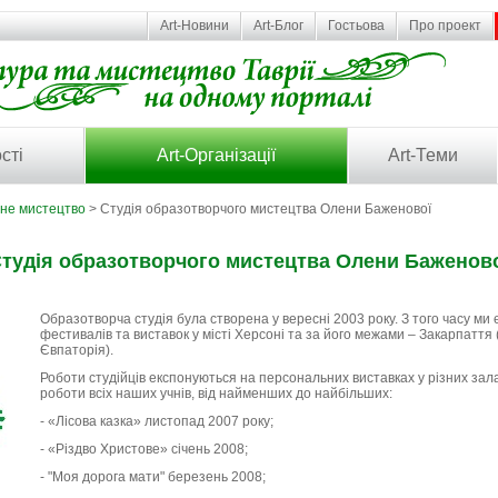
Art-Новини
Art-Блог
Гостьова
Про проект
сті
Art-Організації
Art-Теми
ьне мистецтво
> Студія образотворчого мистецтва Олени Баженової
тудія образотворчого мистецтва Олени Баженов
Образотворча студія була створена у вересні 2003 року. З того часу ми
фестивалів та виставок у місті Херсоні та за його межами – Закарпаття (
Євпаторія).
Роботи студійців експонуються на персональних виставках у різних зала
роботи всіх наших учнів, від найменших до найбільших:
- «Лісова казка» листопад 2007 року;
- «Різдво Христове» січень 2008;
- "Моя дорога мати" березень 2008;