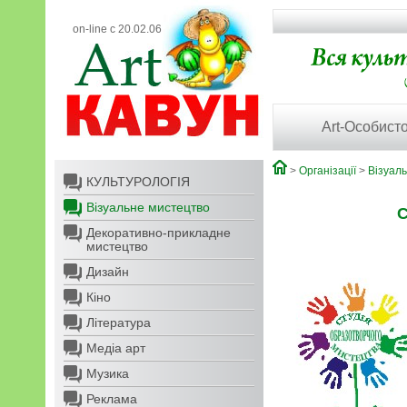
on-line с 20.02.06
Art-Особисто
>
Організації
>
Візуал
КУЛЬТУРОЛОГІЯ
Візуальне мистецтво
С
Декоративно-прикладне
мистецтво
Дизайн
Кіно
Література
Медіа арт
Музика
Реклама