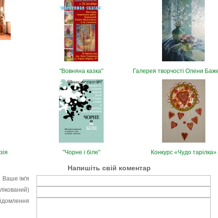
"Вовняна казка"
Галерея творчості Олени Баж
зія
"Чорне і біле"
Конкурс «Чудо тарілка»
Напишіть свій коментар
Ваше ім'я
блікований)
відомлення