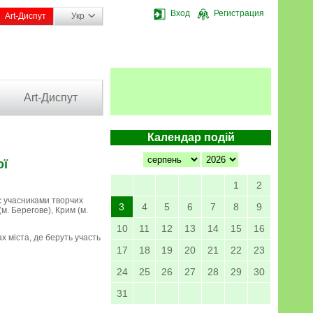
Вход
Регистрация
Art-Диспут
Укр
Art-Диспут
Календар подій
ої
1
2
 є учасниками творчих
3
4
5
6
7
8
9
м. Берегове), Крим (м.
10
11
12
13
14
15
16
х міста, де беруть участь
17
18
19
20
21
22
23
24
25
26
27
28
29
30
31