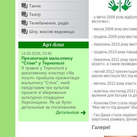
Танок
Театр
- у квітні 2008 року відб
містечко»;
Телебачення, радіо
- весна 2008 року вистав
Шоу, масові видовища
- грудень 2009 року вист
Арт-блог
- березень 2010 року вис
- грудень 2010 року пара
14.05.2026, 23:46
Презентація мальопису
- березень 2011 року орга
"Стіни" у Тернополі
асорті», а також проведе
9 травня у Тернополі у
- лютий 2012 презентація 
креативному кластері «Na
школи мистецтв №1 під к
пошті» пройшла презентація
мальопису "Стіни", який
- квітень 2012 року участь
представив три культові
- жовтень-листопад 2012 
проєкти зі збереження
валяння для батьків та ді
культурної спадщини
Херсонщини. Як це було:
- Коннова Оля стала лаур
детальніше за посиланням.
"Моє місто під дощем" (Ба
Детальніше
- Гах Даша стала лауреато
(картонна гравюра, флом
Галереї