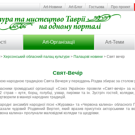
Art-Новини
Art-Блог
Гостьова
Про проект
сті
Art-Організації
Art-Теми
>
Херсонський обласний палац культури
>
Палацові новини
> Свят вечір
Свят-Вечір
ькою народною традицією Свята Вечеря у переддень Різдва збирає за столом 
учасники громадської організації «Союз Українок» провели «Свят-вечір» за 
2 страв – кутя, борщ, голубці, узвар, пиріжки та ін. Зустріч гостей, колядк
ідтворили в манері народних традицій.
ародні ансамблі народної пісні «Журавка» та «Червона калина» обласного П
азали чудовий Різдвяний Вертеп, який вразив присутніх акторськими та в
вона калина» пролунали маловідомі колядки та щедрівки.