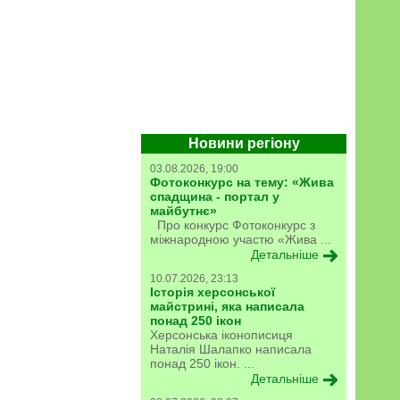
Новини регіону
03.08.2026, 19:00
Фотоконкурс на тему: «Жива
спадщина - портал у
майбутнє»
Про конкурс Фотоконкурс з
міжнародною участю «Жива ...
Детальніше
10.07.2026, 23:13
Історія херсонської
майстрині, яка написала
понад 250 ікон
Херсонська іконописиця
Наталія Шалапко написала
понад 250 ікон. ...
Детальніше