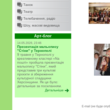
Танок
Театр
Телебачення, радіо
Шоу, масові видовища
Арт-блог
14.05.2026, 23:46
Презентація мальопису
"Стіни" у Тернополі
9 травня у Тернополі у
креативному кластері «Na
пошті» пройшла презентація
мальопису "Стіни", який
представив три культові
проєкти зі збереження
культурної спадщини
Херсонщини. Як це було:
детальніше за посиланням.
Детальніше
E-mail (не буде опу