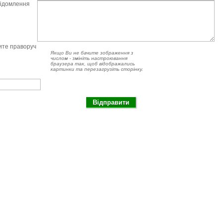
відомлення
чите праворуч
Якщо Ви не бачите зображення з
числом - змініть настроювання
браузера так, щоб відображались
картинки та перезагрузіть сторінку.