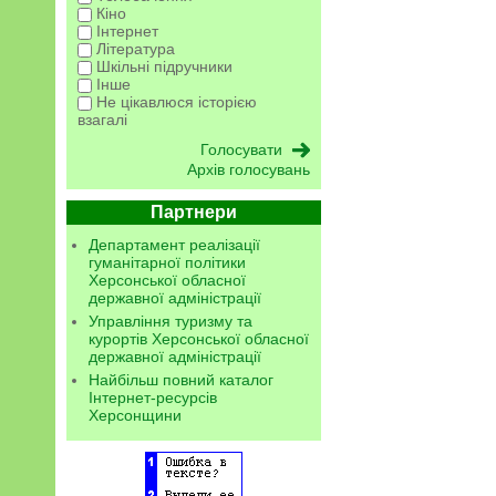
Кіно
Інтернет
Література
Шкільні підручники
Інше
Не цікавлюся історією
взагалі
Архів голосувань
Партнери
Департамент реалізації
гуманітарної політики
Херсонської обласної
державної адміністрації
Управління туризму та
курортів Херсонської обласної
державної адміністрації
Найбільш повний каталог
Інтернет-ресурсів
Херсонщини