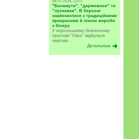
08.07.2026, 23:07
"Баламути", "дармовиси" та
"лускавки". В Херсоні
знайомилися з традиційними
прикрасами й плели вироби
з бісеру
У херсонському безпечному
просторі “Своє” відбулася
чергова ...
Детальніше