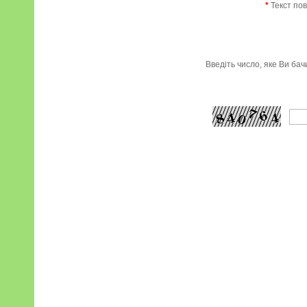
*
Текст по
Введіть число, яке Ви ба