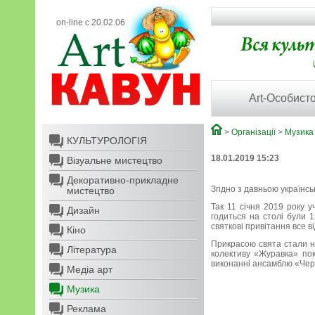
on-line с 20.02.06
Art-Особисто
>
Організації
>
Музика
КУЛЬТУРОЛОГІЯ
18.01.2019 15:23
Візуальне мистецтво
Декоративно-прикладне
Згідно з давньою українс
мистецтво
Так 11 січня 2019 року 
Дизайн
годиться на столі були 1
святкові привітання все в
Кіно
Прикрасою свята стали н
Література
колективу «Журавка» пок
виконанні ансамблю «Чер
Медіа арт
Музика
Реклама