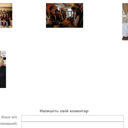
Напишіть свій коментар
Ваше ім'я
блікований)