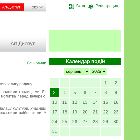
Вход
Регистрация
Art-Диспут
Укр
Art-Диспут
Календар подій
Всі новини
1
2
усю велику родину.
народними традиціями. Як
3
4
5
6
7
8
9
и, молитва перед вечерею,
10
11
12
13
14
15
16
алацу культури. Учасниці
17
18
19
20
21
22
23
окальними здібностями. У
24
25
26
27
28
29
30
31