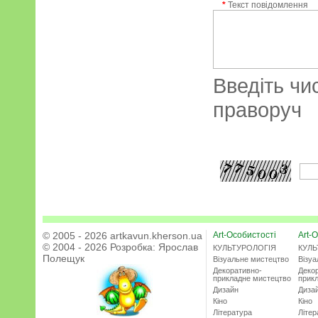
*
Текст повідомлення
Введіть чи
праворуч
© 2005 - 2026 artkavun.kherson.ua
Art-Особистості
Art-О
© 2004 - 2026 Розробка:
Ярослав
КУЛЬТУРОЛОГІЯ
КУЛЬ
Полещук
Візуальне мистецтво
Візу
Декоративно-
Деко
прикладне мистецтво
прик
Дизайн
Диза
Кіно
Кіно
Література
Літер