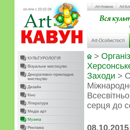
Art-Новини
Art-Бл
on-line с 20.02.06
Art-Особистості
>
Організ
КУЛЬТУРОЛОГІЯ
Херсонськ
Візуальне мистецтво
Заходи
> С
Декоративно-прикладне
мистецтво
Міжнародно
Дизайн
Всесвітньо
Кіно
серця до с
Література
Медіа арт
Музика
08.10.2015
Реклама