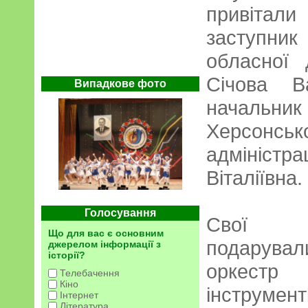
привітали
заступни
обласної 
Січова В
Випадкове фото
начальни
Херсонськ
адміністр
Віталіївна.
Голосування
Свої му
Що для вас є основним
подарувал
джерелом інформації з
історії?
оркестр 
Телебачення
Кіно
інструмен
Інтернет
Література