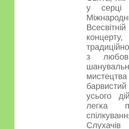
у серці
Міжнарод
Всесвітн
концер
традиційн
з любов
шанувал
мистецт
барвистий
усього ді
легка п
спілкув
Слухачів