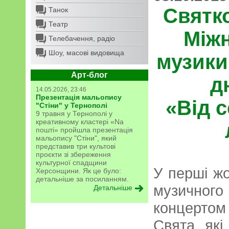
Святк
Танок
Театр
Між
Телебачення, радіо
Шоу, масові видовища
музики
Арт-блог
д
14.05.2026, 23:46
Презентація мальопису
«Від с
"Стіни" у Тернополі
9 травня у Тернополі у
креативному кластері «Na
пошті» пройшла презентація
мальопису "Стіни", який
представив три культові
проєкти зі збереження
культурної спадщини
У перші жо
Херсонщини. Як це було:
детальніше за посиланням.
музичног
Детальніше
концертом 
Свята, які