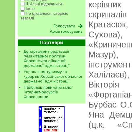
керівник
Шкільні підручники
Інше
скрипалі
Не цікавлюся історією
взагалі
Кратасюк
Архів голосувань
Сухова),
«Криничен
Партнери
Департамент реалізації
Мазур),
гуманітарної політики
Херсонської обласної
інструмен
державної адміністрації
Управління туризму та
Халілаєв)
курортів Херсонської обласної
державної адміністрації
Вікторі
Найбільш повний каталог
Інтернет-ресурсів
«Фортапі
Херсонщини
Бурбас О.С
Яна Демц
(ц.к. «С