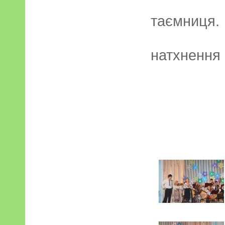
Велик
таємниця.
Це ди
натхнення 