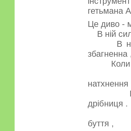
інструме
гетьмана А.
Це диво - 
В ній сила
В ній в
збагненна 
Коли туд
У вир
натхнення 
Мелоді
дрібниця .
Аж ні !
буття ,