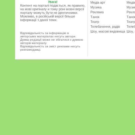
Увага!
Медіа арт
Медіа
Контент на порталі подається, як правило,
Музика
Музи
на мові оригіналу и тому різні мовні версії
Реклама
Рекл
порталу можуть бути не ідентичними.
Можливо, в російській версії більше
Танок
Тано
інформації з даної теми.
Театр
Теат
Телебачення, радіо
Телеб
Шоу, масові видовища
Шоу,
Відповідальність за інформацію в
авторських матеріалах несуть автори.
Думка редакції може не збігатися з думкою
авторів матеріалу.
Відповідальність за зміст реклами несуть
рекламодавці.