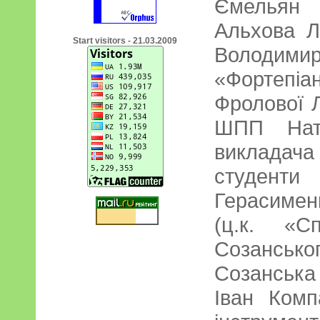
Ємельян 
Альхова Л.
Start visitors - 21.03.2009
Володим
«Фортепі
Фролової Л
ШПП Ната
викладач
студенти
Герасиме
(ц.к. «С
Созанськог
Созанська 
Іван Комп