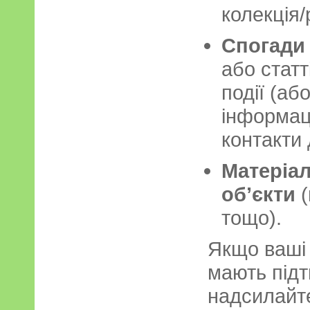
колекція/
Спогади
або статт
події (аб
інформац
контакти 
Матеріа
об’єкти
(
тощо).
Якщо ваші 
мають підт
надсилайте