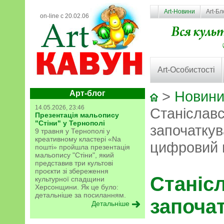
Art-Новини
Art-Бл
on-line с 20.02.06
Art-Особистості
>
Новини
Арт-блог
14.05.2026, 23:46
Станіслав
Презентація мальопису
"Стіни" у Тернополі
започаткув
9 травня у Тернополі у
креативному кластері «Na
цифровий 
пошті» пройшла презентація
мальопису "Стіни", який
представив три культові
проєкти зі збереження
Станіс
культурної спадщини
Херсонщини. Як це було:
детальніше за посиланням.
започа
Детальніше