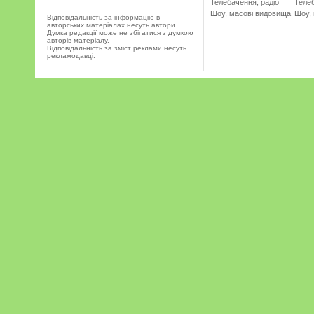
Телебачення, радіо
Телеб
Шоу, масові видовища
Шоу,
Відповідальність за інформацію в
авторських матеріалах несуть автори.
Думка редакції може не збігатися з думкою
авторів матеріалу.
Відповідальність за зміст реклами несуть
рекламодавці.