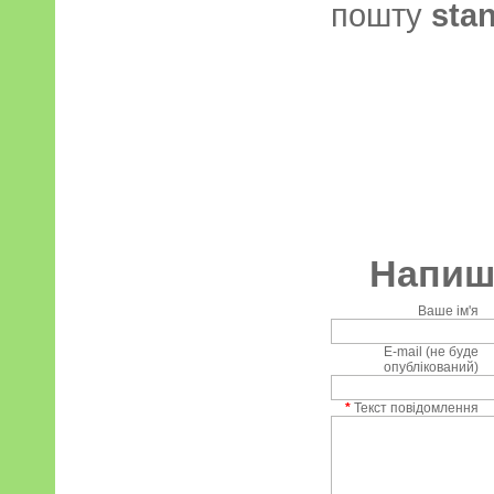
пошту
sta
Напиші
Ваше ім'я
E-mail (не буде
опублікований)
*
Текст повідомлення