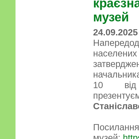
краєзн
музей
24.09.2025
Напередод
населених
затвердж
начальник
10 від
презент
Станіслав
Пос
музей:
http