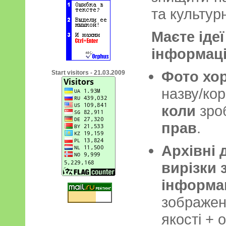
та культур
Маєте ідеї
інформац
Фото хор
Start visitors - 21.03.2009
назву/кор
коли
зро
прав
.
Архівні 
вирізки
інформа
зображен
якості +