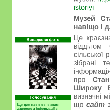
istoriyi
Музей Ст
навіщо і 
Це краєзн
Випадкове фото
відділом
сільської 
зібрані т
інформац
про
Стан
Широку Б
визначні м
Голосування
що
сайт 
Що для вас є основним
джерелом інформації з