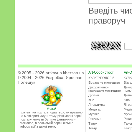
Введіть чи
праворуч
© 2005 - 2026 artkavun.kherson.ua
Art-Особистості
Art-О
© 2004 - 2026 Розробка:
Ярослав
КУЛЬТУРОЛОГІЯ
КУЛЬ
Полещук
Візуальне мистецтво
Візу
Декоративно-
Деко
прикладне мистецтво
прик
Дизайн
Диза
Кіно
Кіно
Література
Літер
Увага!
Медіа арт
Медіа
Контент на порталі подається, як правило,
Музика
Музи
на мові оригіналу и тому різні мовні версії
Реклама
Рекл
порталу можуть бути не ідентичними.
Можливо, в російській версії більше
Танок
Тано
інформації з даної теми.
Театр
Теат