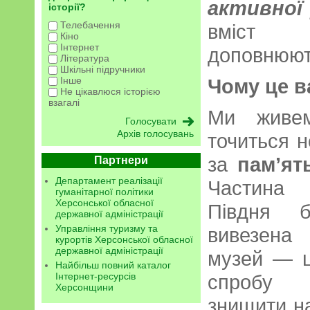
активної
історії?
Телебачення
вміст
Кіно
Інтернет
доповнюют
Література
Шкільні підручники
Інше
Чому це в
Не цікавлюся історією
взагалі
Ми живем
Архів голосувань
точиться н
за
пам’ят
Партнери
Департамент реалізації
Частина 
гуманітарної політики
Херсонської обласної
Півдня б
державної адміністрації
Управління туризму та
вивезена
курортів Херсонської обласної
державної адміністрації
музей — ц
Найбільш повний каталог
Інтернет-ресурсів
спробу р
Херсонщини
знищити на