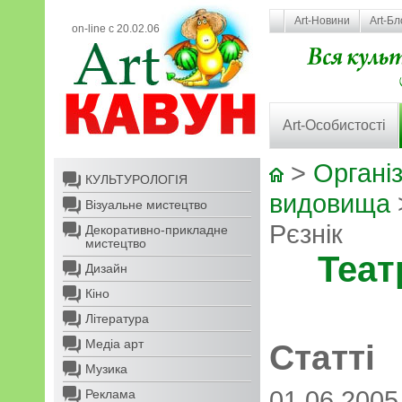
Art-Новини
Art-Бл
on-line с 20.02.06
Art-Особистості
>
Організ
КУЛЬТУРОЛОГІЯ
видовища
Візуальне мистецтво
Рєзнік
Декоративно-прикладне
мистецтво
Теат
Дизайн
Кіно
Література
Медіа арт
Статті
Музика
01.06.200
Реклама