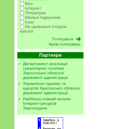
Кіно
Інтернет
Література
Шкільні підручники
Інше
Не цікавлюся історією
взагалі
Архів голосувань
Партнери
Департамент реалізації
гуманітарної політики
Херсонської обласної
державної адміністрації
Управління туризму та
курортів Херсонської обласної
державної адміністрації
Найбільш повний каталог
Інтернет-ресурсів
Херсонщини