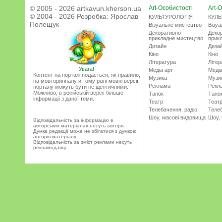
© 2005 - 2026 artkavun.kherson.ua
Art-Особистості
Art-О
© 2004 - 2026 Розробка:
Ярослав
КУЛЬТУРОЛОГІЯ
КУЛЬ
Полещук
Візуальне мистецтво
Візу
Декоративно-
Деко
прикладне мистецтво
прик
Дизайн
Диза
Кіно
Кіно
Література
Літер
Увага!
Медіа арт
Медіа
Контент на порталі подається, як правило,
Музика
Музи
на мові оригіналу и тому різні мовні версії
Реклама
Рекл
порталу можуть бути не ідентичними.
Можливо, в російській версії більше
Танок
Тано
інформації з даної теми.
Театр
Теат
Телебачення, радіо
Телеб
Шоу, масові видовища
Шоу,
Відповідальність за інформацію в
авторських матеріалах несуть автори.
Думка редакції може не збігатися з думкою
авторів матеріалу.
Відповідальність за зміст реклами несуть
рекламодавці.