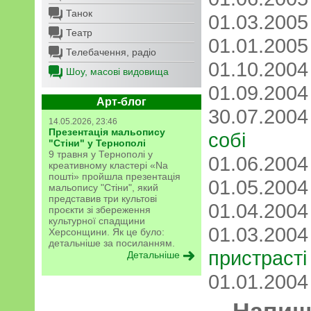
Танок
01.03.200
Театр
01.01.200
Телебачення, радіо
01.10.200
Шоу, масові видовища
01.09.200
Арт-блог
30.07.200
14.05.2026, 23:46
Презентація мальопису
собі
"Стіни" у Тернополі
9 травня у Тернополі у
01.06.200
креативному кластері «Na
пошті» пройшла презентація
01.05.200
мальопису "Стіни", який
представив три культові
01.04.200
проєкти зі збереження
культурної спадщини
01.03.200
Херсонщини. Як це було:
детальніше за посиланням.
пристрасті
Детальніше
01.01.200