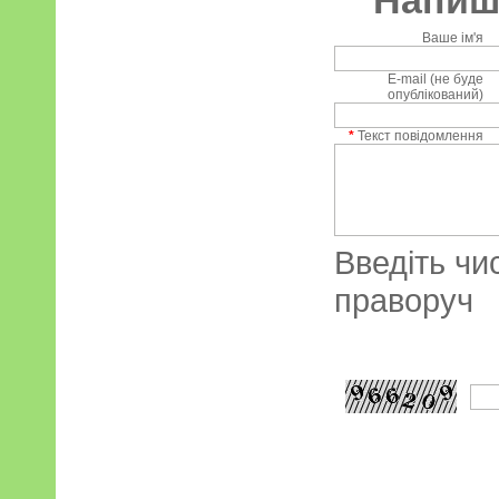
Напиші
Ваше ім'я
E-mail (не буде
опублікований)
*
Текст повідомлення
Введіть чи
праворуч