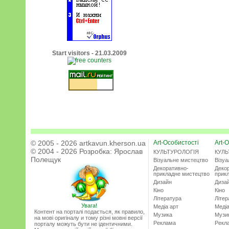
Start visitors - 21.03.2009
© 2005 - 2026 artkavun.kherson.ua
Art-Особистості
Art-О
© 2004 - 2026 Розробка:
Ярослав
КУЛЬТУРОЛОГІЯ
КУЛЬ
Полещук
Візуальне мистецтво
Візу
Декоративно-
Деко
прикладне мистецтво
прик
Дизайн
Диза
Кіно
Кіно
Література
Літер
Увага!
Медіа арт
Медіа
Контент на порталі подається, як правило,
Музика
Музи
на мові оригіналу и тому різні мовні версії
Реклама
Рекл
порталу можуть бути не ідентичними.