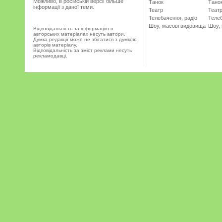
Можливо, в російській версії більше
Танок
Тано
інформації з даної теми.
Театр
Теат
Телебачення, радіо
Телеб
Шоу, масові видовища
Шоу,
Відповідальність за інформацію в
авторських матеріалах несуть автори.
Думка редакції може не збігатися з думкою
авторів матеріалу.
Відповідальність за зміст реклами несуть
рекламодавці.