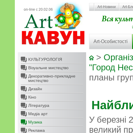
Art-Новини
Art-Бл
on-line с 20.02.06
Art-Особистості
>
Організ
КУЛЬТУРОЛОГІЯ
"Город Не
Візуальне мистецтво
планы гру
Декоративно-прикладне
мистецтво
Дизайн
Кіно
Найбли
Література
Медіа арт
У березні 
Музика
великий пр
Реклама