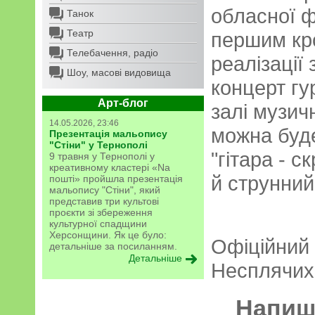
обласної ф
Танок
Театр
першим кр
Телебачення, радіо
реалізації
Шоу, масові видовища
концерт гу
Арт-блог
залі музич
14.05.2026, 23:46
можна буде
Презентація мальопису
"Стіни" у Тернополі
"гітара - 
9 травня у Тернополі у
креативному кластері «Na
й струнний 
пошті» пройшла презентація
мальопису "Стіни", який
представив три культові
проєкти зі збереження
культурної спадщини
Херсонщини. Як це було:
Офіційний 
детальніше за посиланням.
Детальніше
Несплячих
Напиші