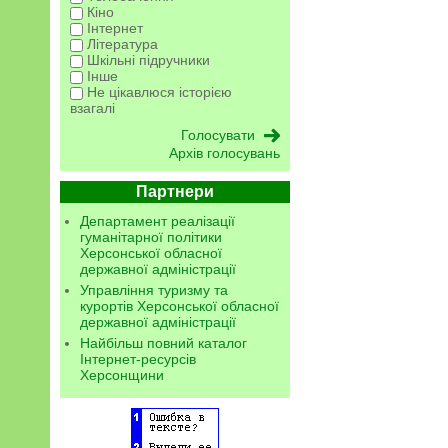
Кіно
Інтернет
Література
Шкільні підручники
Інше
Не цікавлюся історією
взагалі
Архів голосувань
Партнери
Департамент реалізації
гуманітарної політики
Херсонської обласної
державної адміністрації
Управління туризму та
курортів Херсонської обласної
державної адміністрації
Найбільш повний каталог
Інтернет-ресурсів
Херсонщини