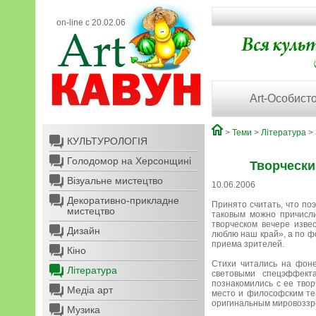
on-line с 20.02.06
Art-Особисто
>
Теми
>
Література
>
КУЛЬТУРОЛОГІЯ
Голодомор на Херсонщині
Творчески
Візуальне мистецтво
10.06.2006
Декоративно-прикладне
Принято считать, что поэ
мистецтво
таковым можно причисл
творческом вечере изве
Дизайн
люблю наш край», а по ф
приема зрителей.
Кіно
Стихи читались на фоне
Література
световыми спецэффект
познакомились с ее тво
Медіа арт
место и философским те
оригинальным мировоззр
Музика