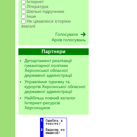
Інтернет
Література
Шкільні підручники
Інше
Не цікавлюся історією
взагалі
Архів голосувань
Партнери
Департамент реалізації
гуманітарної політики
Херсонської обласної
державної адміністрації
Управління туризму та
курортів Херсонської обласної
державної адміністрації
Найбільш повний каталог
Інтернет-ресурсів
Херсонщини