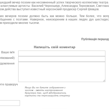
шедший вечер поэзии как несомненный успех творческого коллектива театра 
талантливые артисты: Василий Черношкур, Александра Терновская, Светлана
ом действа выступил известный херсонский продюсер Сергей Шевцов.
ких вечеров поэзии должно быть как можно больше. Тем более, что воп
общению с поэтами. Наверное, неискореним в наших людях дух шестидеся
м приходили многие тысячи.
Публікація першо
Напишіть свій коментар
Ваше ім'я
блікований)
відомлення
чите праворуч
Якщо Ви не бачите зображення з
числом - змініть настроювання
браузера так, щоб відображались
картинки та перезагрузіть сторінку.