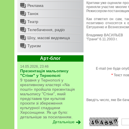
Критики уже оценили про
Реклама
приняли участие многие 
Режиссером-постановщик
Танок
Как отметил он сам, та
Театр
позитивно относятся к 
Евтушенко и Вознесенски
Телебачення, радіо
Владимир ВАСИЛЬЕВ
Шоу, масові видовища
"Грани" 6.11.2003 г.
Туризм
Арт-блог
14.05.2026, 23:46
E-mail (не буде опу
Презентація мальопису
"Стіни" у Тернополі
*
Текст по
9 травня у Тернополі у
креативному кластері «Na
пошті» пройшла презентація
мальопису "Стіни", який
представив три культові
Введіть число, яке Ви ба
проєкти зі збереження
культурної спадщини
Херсонщини. Як це було:
детальніше за посиланням.
Детальніше