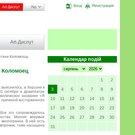
Вход
Регистрация
Art-Диспут
Укр
Art-Диспут
Тетяни Коломоєць
Календар подій
ы Коломоец
1
2
к выяснилось, в Херсоне к
3
4
5
6
7
8
9
1 октября в драмтеатре
мволическое название «Я
10
11
12
13
14
15
16
л причиной восторженного
17
18
19
20
21
22
23
 Все это сопровождалось
ества. Многие впервые
24
25
26
27
28
29
30
многогранна. В ней есть
 впрочем, тоже насыщена
31