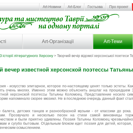
Art-Новини
Art-Блог
Гостьова
Про проект
сті
Art-Організації
Art-Теми
З історії літературного Херсону
> Творчий вечір відомої херсонської поетеси 
й вечер известной херсонской поэтессы Татьян
зия - искусство элитарное, которое по-настоящему ценят только эстеты. Ка
ить очень многих. Именно этим можно объяснить аншлаг на прошедшем 3
стной херсонской поэтессы Татьяны Коломоец. Представление носило си
орме напоминало скорее мюзикл. Не в последнюю очередь данный факт ста
 балета, детских танцев и разнообразной музыки - от классики до рока.
ами. Прозвучало и несколько песен на стихи самой виновницы торж
рчеством и были приятно удивлены. Поэзия Татьяны Коломоец чрезвычайно 
мам и сугубо бытовым. Отдельным блоком идет поэзия для детей, которая,
енческим осмыслением.