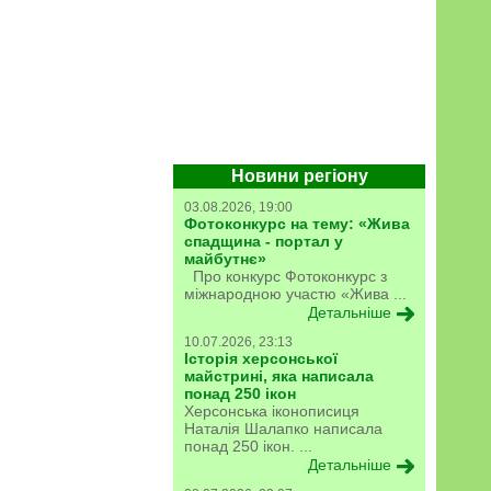
Новини регіону
03.08.2026, 19:00
Фотоконкурс на тему: «Жива
спадщина - портал у
майбутнє»
Про конкурс Фотоконкурс з
міжнародною участю «Жива ...
Детальніше
10.07.2026, 23:13
Історія херсонської
майстрині, яка написала
понад 250 ікон
Херсонська іконописиця
Наталія Шалапко написала
понад 250 ікон. ...
Детальніше