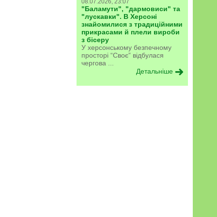
08.07.2026, 23:07
"Баламути", "дармовиси" та
"лускавки". В Херсоні
знайомилися з традиційними
прикрасами й плели вироби
з бісеру
У херсонському безпечному
просторі “Своє” відбулася
чергова ...
Детальніше