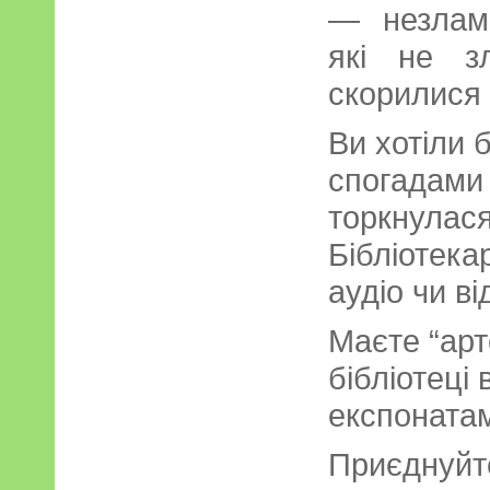
— незламн
які не з
скорилися 
Ви хотіли 
спогадами 
торкнулася
Бібліотека
аудіо чи в
Маєте “ар
бібліотеці
експоната
Приєднуйте