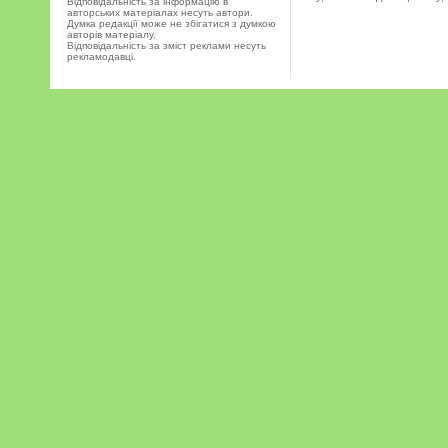
Відповідальність за інформацію в
авторських матеріалах несуть автори.
Думка редакції може не збігатися з думкою
авторів матеріалу.
Відповідальність за зміст реклами несуть
рекламодавці.