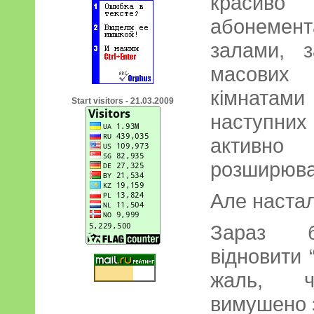
краси
абонемен
залами, 
масових 
кімнатами
Start visitors - 21.03.2009
наступних
активн
розширюва
Але наста
Зараз бі
відновити 
жаль, чи
вимушено 