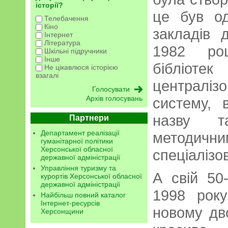
історії?
це був о
Телебачення
Кіно
закладів 
Інтернет
Література
1982 роц
Шкільні підручники
Інше
бібліоте
Не цікавлюся історією
взагалі
централі
Архів голосувань
систему, 
назву т
Партнери
Департамент реалізації
методичн
гуманітарної політики
Херсонської обласної
спеціалізо
державної адміністрації
Управління туризму та
А свій 50
курортів Херсонської обласної
державної адміністрації
1998 року
Найбільш повний каталог
Інтернет-ресурсів
новому дв
Херсонщини