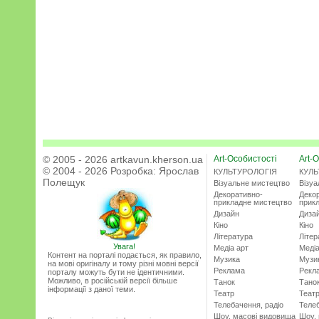
© 2005 - 2026 artkavun.kherson.ua
Art-Особистості
Art-О
© 2004 - 2026 Розробка:
Ярослав
КУЛЬТУРОЛОГІЯ
КУЛЬ
Полещук
Візуальне мистецтво
Візу
Декоративно-
Деко
прикладне мистецтво
прик
Дизайн
Диза
Кіно
Кіно
Література
Літер
Увага!
Медіа арт
Медіа
Контент на порталі подається, як правило,
Музика
Музи
на мові оригіналу и тому різні мовні версії
Реклама
Рекл
порталу можуть бути не ідентичними.
Можливо, в російській версії більше
Танок
Тано
інформації з даної теми.
Театр
Теат
Телебачення, радіо
Телеб
Шоу, масові видовища
Шоу,