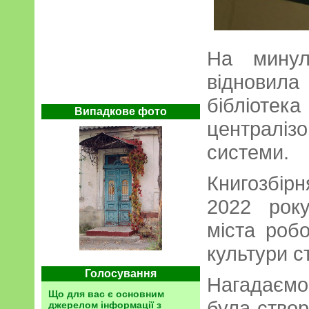
На минул
відновил
бібліотек
Випадкове фото
централі
системи.
Книгозбір
2022 року
міста робо
культури 
Голосування
Нагадаєм
Що для вас є основним
була створ
джерелом інформації з