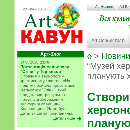
Art-Новини
Art-Бл
on-line с 20.02.06
Art-Особистості
>
Новини
Арт-блог
14.05.2026, 23:46
“Музей хер
Презентація мальопису
"Стіни" у Тернополі
планують х
9 травня у Тернополі у
креативному кластері «Na
пошті» пройшла презентація
мальопису "Стіни", який
Створи
представив три культові
проєкти зі збереження
культурної спадщини
херсон
Херсонщини. Як це було:
детальніше за посиланням.
Детальніше
планую