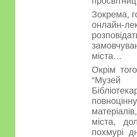
просвітниц
Зокрема, г
онлайн-лек
розповідат
замовчуван
міста…
Окрім тог
“Музей х
Бібліоте
повноцін
матеріалі
міста, д
похмурі д