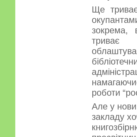
Ще триває
окупантам
зокрема, 
трива
облаштув
бібліотеч
адмініст
намагаюч
роботи “рос
Але у нови
закладу хо
книгозбірн