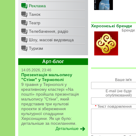
Реклама
Танок
Театр
Херсонські бренди
Бренди
Телебачення, радіо
Шоу, масові видовища
Туризм
Арт-блог
14.05.2026, 23:46
Презентація мальопису
"Стіни" у Тернополі
Ваше ім'я
9 травня у Тернополі у
креативному кластері «Na
E-mail (не буде
пошті» пройшла презентація
опублікований)
мальопису "Стіни", який
представив три культові
*
Текст повідомлення
проєкти зі збереження
культурної спадщини
Херсонщини. Як це було:
детальніше за посиланням.
Детальніше