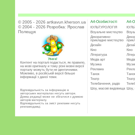
© 2005 - 2026 artkavun.kherson.ua
Art-Особистості
Art-О
© 2004 - 2026 Розробка:
Ярослав
КУЛЬТУРОЛОГІЯ
КУЛЬ
Полещук
Візуальне мистецтво
Візу
Декоративно-
Деко
прикладне мистецтво
прик
Дизайн
Диза
Кіно
Кіно
Література
Літер
Увага!
Медіа арт
Медіа
Контент на порталі подається, як правило,
Музика
Музи
на мові оригіналу и тому різні мовні версії
Реклама
Рекл
порталу можуть бути не ідентичними.
Можливо, в російській версії більше
Танок
Тано
інформації з даної теми.
Театр
Теат
Телебачення, радіо
Телеб
Шоу, масові видовища
Шоу,
Відповідальність за інформацію в
авторських матеріалах несуть автори.
Думка редакції може не збігатися з думкою
авторів матеріалу.
Відповідальність за зміст реклами несуть
рекламодавці.