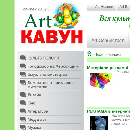
Art-Новини
Art-Бл
on-line с 20.02.06
Art-Особистості
>
Теми
> Реклама
КУЛЬТУРОЛОГІЯ
Голодомор на Херсонщині
Матеріали рекламні
Рекламн
Візуальне мистецтво
Декоративно-прикладне
мистецтво
Дизайн
Кіно
Література
РЕКЛАМА в інтернет
Частина ре
Медіа арт
межує з ми
якщо не є 
Музика