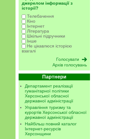
джерелом інформації з
історії?
Телебачення
Кіно
Інтернет
Література
Шкільні підручники
Інше
Не цікавлюся історією
взагалі
Архів голосувань
Партнери
Департамент реалізації
гуманітарної політики
Херсонської обласної
державної адміністрації
Управління туризму та
курортів Херсонської обласної
державної адміністрації
Найбільш повний каталог
Інтернет-ресурсів
Херсонщини