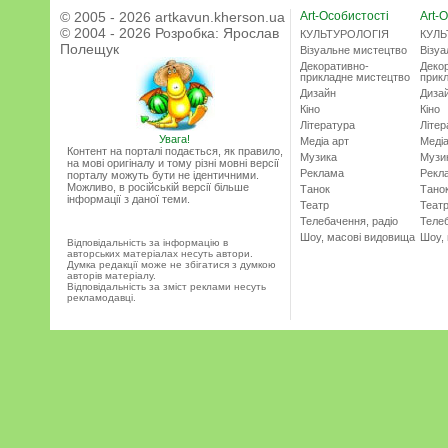
© 2005 - 2026 artkavun.kherson.ua
Art-Особистості
Art-О
© 2004 - 2026 Розробка:
Ярослав
КУЛЬТУРОЛОГІЯ
КУЛЬ
Полещук
Візуальне мистецтво
Візу
Декоративно-
Деко
прикладне мистецтво
прик
Дизайн
Диза
Кіно
Кіно
Література
Літер
Увага!
Медіа арт
Медіа
Контент на порталі подається, як правило,
Музика
Музи
на мові оригіналу и тому різні мовні версії
Реклама
Рекл
порталу можуть бути не ідентичними.
Можливо, в російській версії більше
Танок
Тано
інформації з даної теми.
Театр
Теат
Телебачення, радіо
Телеб
Шоу, масові видовища
Шоу,
Відповідальність за інформацію в
авторських матеріалах несуть автори.
Думка редакції може не збігатися з думкою
авторів матеріалу.
Відповідальність за зміст реклами несуть
рекламодавці.