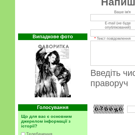
Напиші
Ваше ім'я
E-mail (не буде
опублікований)
Випадкове фото
*
Текст повідомлення
Введіть чи
праворуч
Голосування
Що для вас є основним
джерелом інформації з
історії?
Телебачення