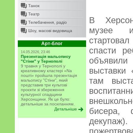
Танок
Театр
В Херсон
Телебачення, радіо
музее и
Шоу, масові видовища
стартовал
Арт-блог
спасти ре
14.05.2026, 23:46
Презентація мальопису
объявили
"Стіни" у Тернополі
9 травня у Тернополі у
выставки 
креативному кластері «Na
пошті» пройшла презентація
там выст
мальопису "Стіни", який
представив три культові
воспитанн
проєкти зі збереження
культурної спадщини
внешкольн
Херсонщини. Як це було:
детальніше за посиланням.
бисера, 
Детальніше
декупаж)
пожертвов