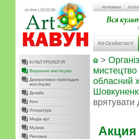
Art-Новини
Art-Бл
on-line с 20.02.06
Art-Особистості
>
Організ
КУЛЬТУРОЛОГІЯ
мистецтво
Візуальне мистецтво
обласний х
Декоративно-прикладне
мистецтво
Шовкуненк
Дизайн
врятувати 
Кіно
Література
Медіа арт
Акция
Музика
Реклама