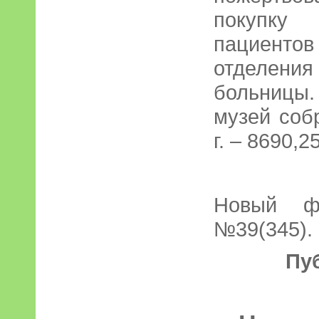
покупку
пациенто
отделени
больницы. 
музей собр
г. – 8690,2
Новый фо
№39(345). 
Пу