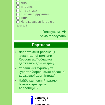
Кіно
Інтернет
Література
Шкільні підручники
Інше
Не цікавлюся історією
взагалі
Архів голосувань
Партнери
Департамент реалізації
гуманітарної політики
Херсонської обласної
державної адміністрації
Управління туризму та
курортів Херсонської обласної
державної адміністрації
Найбільш повний каталог
Інтернет-ресурсів
Херсонщини