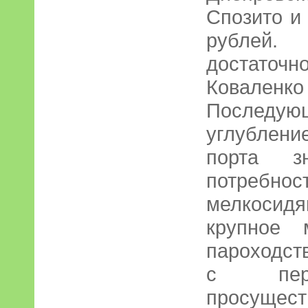
Спозито и
рублей.
достаточ
Ковален
Последу
углублени
порта зн
потреб
мелкоси
крупное 
пароходст
с пере
просущес