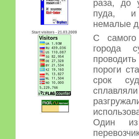
раза, до 
пуда, и
немалые д
Start visitors - 21.03.2009
С самого
города с
проводить
пороги ст
срок су
сплавлял
разгру
использо
Один из
перевозч