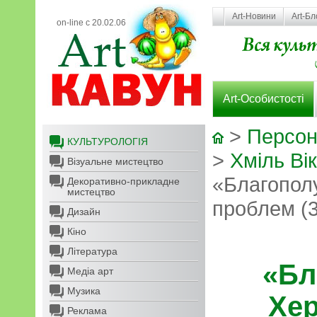
Art-Новини
Art-Бл
on-line с 20.02.06
Art-Особистості
>
Персон
КУЛЬТУРОЛОГІЯ
>
Хміль Ві
Візуальне мистецтво
«Благополу
Декоративно-прикладне
мистецтво
проблем (3
Дизайн
Кіно
Література
«Бл
Медіа арт
Музика
Хер
Реклама