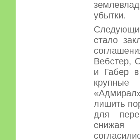
землевла
убытки.
Следующ
стало зак
соглашени
Вебстер, 
и Габер в
крупные 
«Адмирал
лишить по
для пере
снижая 
согласилис