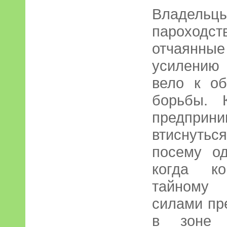
Владельц
пароходс
отчаянные
усилению 
вело к об
борьбы. 
предпри
втиснутьс
посему о
когда к
тайному
силами пр
в зоне 