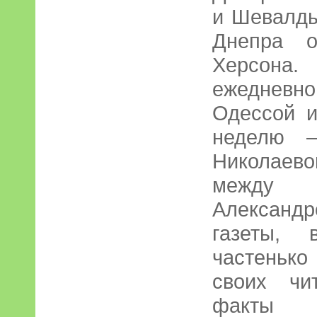
и Шевалды
Днепра о
Херсона
ежедневн
Одессой и
неделю 
Николаев
межд
Александ
газеты, 
частеньк
своих чи
факты г