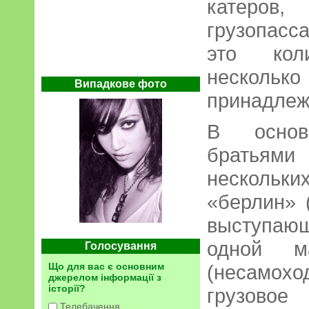
катеро
грузопасс
это кол
несколько
Випадкове фото
принадлеж
В основ
братьям
нескольки
«берлин» 
выступаю
одной м
Голосування
Що для вас є основним
(несамо
джерелом інформації з
історії?
грузово
Телебачення