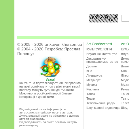
© 2005 - 2026 artkavun.kherson.ua
Art-Особистості
Art-О
© 2004 - 2026 Розробка:
Ярослав
КУЛЬТУРОЛОГІЯ
КУЛЬ
Полещук
Візуальне мистецтво
Візу
Декоративно-
Деко
прикладне мистецтво
прик
Дизайн
Диза
Кіно
Кіно
Література
Літер
Увага!
Медіа арт
Медіа
Контент на порталі подається, як правило,
Музика
Музи
на мові оригіналу и тому різні мовні версії
Реклама
Рекл
порталу можуть бути не ідентичними.
Можливо, в російській версії більше
Танок
Тано
інформації з даної теми.
Театр
Теат
Телебачення, радіо
Телеб
Шоу, масові видовища
Шоу,
Відповідальність за інформацію в
авторських матеріалах несуть автори.
Думка редакції може не збігатися з думкою
авторів матеріалу.
Відповідальність за зміст реклами несуть
рекламодавці.