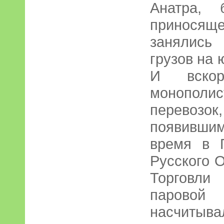
Анатра, 
приносяще
занялись
грузов на 
И вскор
монополис
перевозок
появивши
время в 
Русского 
Торговли
паровой
насчитыва