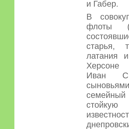
и Габер.
В совоку
флоты (и
состоявш
старья, 
латания 
Херсоне 
Иван С
сыновья
семейный 
стойку
известнос
днепровс