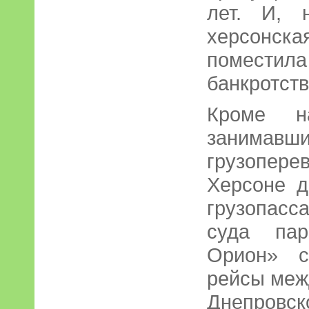
лет. И, 
херсонска
поместил
банкротств
Кроме на
занима
грузоперев
Херсоне д
грузопасса
суда пар
Орион» с
рейсы меж
Днепровск