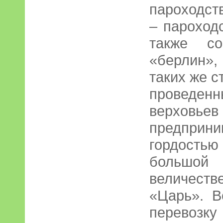
пароходст
– пароход
также со
«берлин»,
таких же с
проведен
верховьев
предприни
гордость
больш
величес
«Царь». В
перевозку