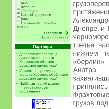
грузоп
Кіно
Інтернет
протяжени
Література
Шкільні підручники
Александ
Інше
Не цікавлюся історією
взагалі
Днепре и 
черномор
Архів голосувань
третья ча
Партнери
нижнем т
Департамент реалізації
гуманітарної політики
«берлин»
Херсонської обласної
державної адміністрації
Анатра
Управління туризму та
курортів Херсонської обласної
захвативш
державної адміністрації
Найбільш повний каталог
принялись 
Інтернет-ресурсів
Херсонщини
Фрахтовы
грузов по