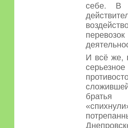
себе. В 
действ
воздейс
перево
деятельнос
И всё же,
серьез
противост
сложившей
братья
«спихну
потрепан
Днепров