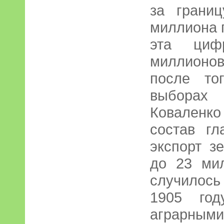
за грани
миллиона п
эта циф
миллионов
после то
выборах
Коваленко
состав гл
экспорт з
до 23 ми
случилос
1905 год
аграрн