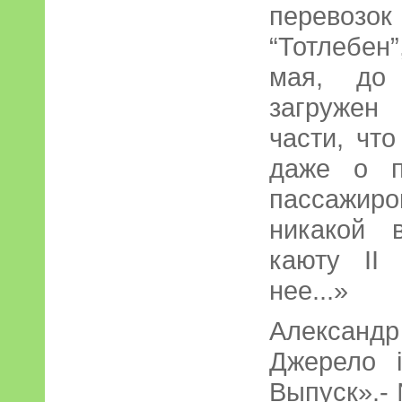
перевозок
“Тотлебен
мая, до
загружен
части, чт
даже о п
пассажиро
никакой 
каюту II
нее...»
Александр
Джерело і
Выпуск».- 