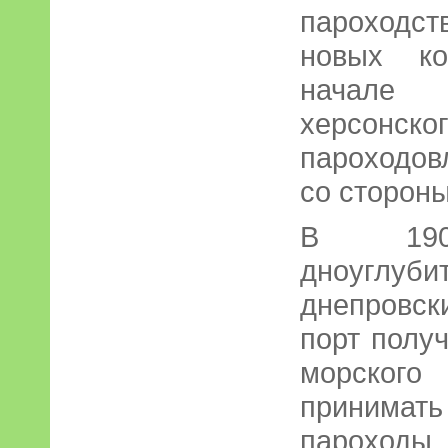
пароходст
новых ко
начале
херсон
пароходов
со стороны
В 190
дноуглу
днепровс
порт полу
морского
принимат
пароходы