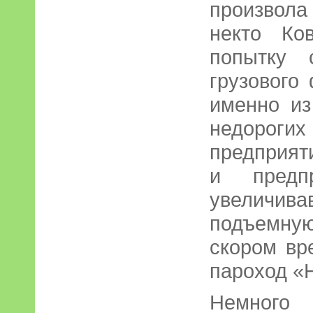
произвола
некто Ко
попытку 
грузового
именно из
недороги
предприят
и предпр
увеличив
подъемну
скором вр
пароход «
Немного