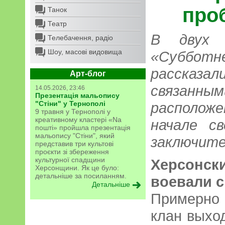
проб
Танок
Театр
В двух 
Телебачення, радіо
Шоу, масові видовища
«Суббот
рассказал
Арт-блог
связанны
14.05.2026, 23:46
Презентація мальопису
"Стіни" у Тернополі
расположе
9 травня у Тернополі у
креативному кластері «Na
начале с
пошті» пройшла презентація
мальопису "Стіни", який
заключите
представив три культові
проєкти зі збереження
культурної спадщини
Херсон
Херсонщини. Як це було:
детальніше за посиланням.
воевали с
Детальніше
Примерно 
клан выхо