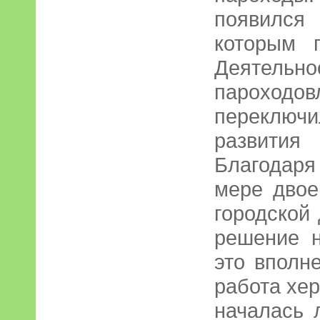
появился
которым п
Деятел
пароходов
переключ
развития
Благодаря
мере двое
городской
решение н
это вполн
работа хер
началась 