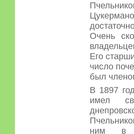
Пчельн
Цукерман
достаточ
Очень ск
владельц
Его старши
число поч
был члено
В 1897 го
имел св
днепровс
Пчельнико
ним в с