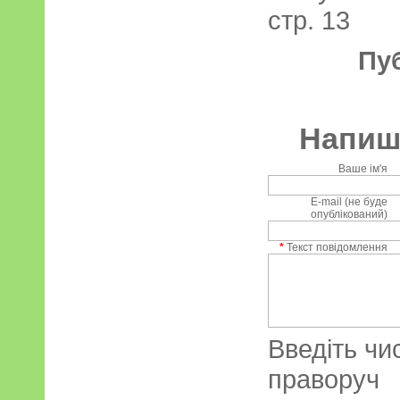
стр. 13
Пу
Напиші
Ваше ім'я
E-mail (не буде
опублікований)
*
Текст повідомлення
Введіть чи
праворуч