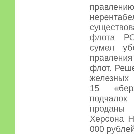
правлению
нерентабе
существо
флота Р
сумел уб
правления 
флот. Реш
железных 
15 «бер
подчалок
проданы 
Херсона Н
000 рублей