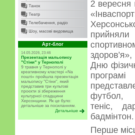
2 вересня 
Танок
«Інвас
Театр
Херсонсь
Телебачення, радіо
Шоу, масові видовища
прийняли 
спортив
Арт-блог
здоров’я»
14.05.2026, 23:46
Презентація мальопису
"Стіни" у Тернополі
Дню фізичн
9 травня у Тернополі у
креативному кластері «Na
програ
пошті» пройшла презентація
мальопису "Стіни", який
представл
представив три культові
проєкти зі збереження
футбол, 
культурної спадщини
Херсонщини. Як це було:
теніс, д
детальніше за посиланням.
Детальніше
бадмінтон.
Перше міс