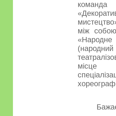
команд
«Декорати
мистецтво»
між собою
«Народне
(народний
театралі
місце 
спеціа
хореографі
Бажа