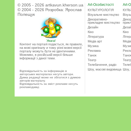
© 2005 - 2026 artkavun.kherson.ua
Art-Особистості
Art-О
© 2004 - 2026 Розробка:
Ярослав
КУЛЬТУРОЛОГІЯ
КУЛЬ
Полещук
Візуальне мистецтво
Візу
Декоративно-
Деко
прикладне мистецтво
прик
Дизайн
Диза
Кіно
Кіно
Література
Літер
Увага!
Медіа арт
Медіа
Контент на порталі подається, як правило,
Музика
Музи
на мові оригіналу и тому різні мовні версії
Реклама
Рекл
порталу можуть бути не ідентичними.
Можливо, в російській версії більше
Танок
Тано
інформації з даної теми.
Театр
Теат
Телебачення, радіо
Телеб
Шоу, масові видовища
Шоу,
Відповідальність за інформацію в
авторських матеріалах несуть автори.
Думка редакції може не збігатися з думкою
авторів матеріалу.
Відповідальність за зміст реклами несуть
рекламодавці.