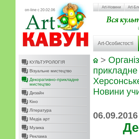
Art-Новини
Art-Бл
on-line с 20.02.06
Art-Особистості
>
Організ
КУЛЬТУРОЛОГІЯ
прикладне
Візуальне мистецтво
Херсонськ
Декоративно-прикладне
мистецтво
Новини уч
Дизайн
Кіно
Література
06.09.2016
Медіа арт
Де
Музика
Реклама