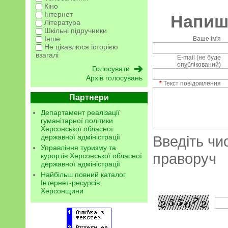
Кіно
Інтернет
Напиші
Література
Шкільні підручники
Інше
Ваше ім'я
Не цікавлюся історією
взагалі
E-mail (не буде
опублікований)
Архів голосувань
*
Текст повідомлення
Партнери
Департамент реалізації
гуманітарної політики
Херсонської обласної
державної адміністрації
Введіть чи
Управління туризму та
праворуч
курортів Херсонської обласної
державної адміністрації
Найбільш повний каталог
Інтернет-ресурсів
Херсонщини