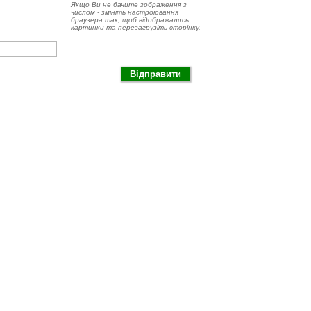
Якщо Ви не бачите зображення з
числом - змініть настроювання
браузера так, щоб відображались
картинки та перезагрузіть сторінку.