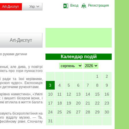
Вход
Регистрация
Art-Диспут
Укр
Art-Диспут
о руками дитини
Календар подій
ькі, але дива, у повітрі
іють про гори пухнастого
1
2
 ради та їхні керівники,
оскоп чудес». Експозиція
3
4
5
6
7
8
9
ми дитячими рученятами.
10
11
12
13
14
15
16
арівна намистина», «Умілі
і вишиті бісером ікони, і
 які втілила в життя багата
17
18
19
20
21
22
23
24
25
26
27
28
29
30
товують бісероплетіння на
го відділу музею. — Та,
31
фесійному рівні. Спочатку