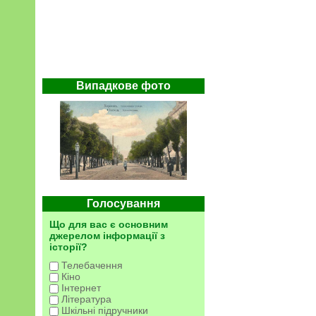
Випадкове фото
Голосування
Що для вас є основним
джерелом інформації з
історії?
Телебачення
Кіно
Інтернет
Література
Шкільні підручники