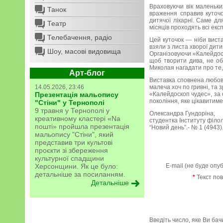
Враховуючи вік маленьких
Танок
враження справив куточо
дитячої лікарні. Саме дл
Театр
місяців проходять всі експ
Телебачення, радіо
Цей куточок — ніби вистав
взяли з листа хворої дит
Шоу, масові видовища
Організовуючи «Калейдоск
щоб творити дива, не обо
Миколая нагадати про те, 
Арт-блог
Виставка сповнена любові
14.05.2026, 23:46
малеча хоч по гривні, та 
Презентація мальопису
«Калейдоскоп чудес», за 
покоління, яке цікавитим
"Стіни" у Тернополі
9 травня у Тернополі у
Олександра Гундоріна,
креативному кластері «Na
студентка Інституту філол
пошті» пройшла презентація
“Новий день”.- № 1 (4943).
мальопису "Стіни", який
представив три культові
проєкти зі збереження
культурної спадщини
Херсонщини. Як це було:
E-mail (не буде опу
детальніше за посиланням.
*
Текст по
Детальніше
Введіть число, яке Ви ба