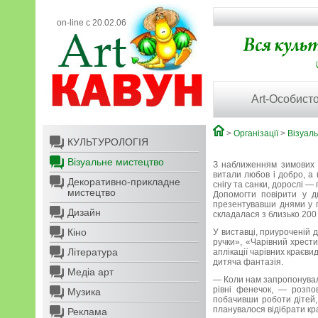
on-line с 20.02.06
Art-Особисто
>
Організації
>
Візуал
КУЛЬТУРОЛОГІЯ
Візуальне мистецтво
З наближенням зимових с
витали любов і добро, а
Декоративно-прикладне
снігу та санки, дорослі —
мистецтво
Допомогти повірити у ди
презентувавши днями у п
Дизайн
складалася з близько 200
Кіно
У виставці, приуроченій 
ручки», «Чарівний хрести
Література
аплікації чарівних краєвид
дитяча фантазія.
Медіа арт
— Коли нам запропонували
рівні фенечок, — розпо
Музика
побачивши роботи дітей, 
планувалося відібрати кра
Реклама