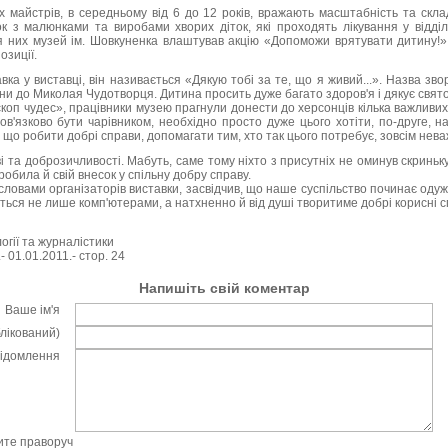
 майстрів, в середньому від 6 до 12 років, вражають масштабність та скла
к з малюнками та виробами хворих діток, які проходять лікування у відділе
я них музей ім. Шовкуненка влаштував акцію «Допоможи врятувати дитину!»,
озиції.
ка у виставці, він називається «Дякую тобі за те, що я живий...». Назва зво
ини до Миколая Чудотворця. Дитина просить дуже багато здоров'я і дякує свято
оп чудес», працівники музею прагнули донести до херсонців кілька важливих 
в'язково бути чарівником, необхідно просто дуже цього хотіти, по-друге, на
що робити добрі справи, допомагати тим, хто так цього потребує, зовсім неваж
 та доброзичливості. Мабуть, саме тому ніхто з присутніх не оминув скриньку
зробила й свій внесок у спільну добру справу.
словами організаторів виставки, засвідчив, що наше суспільство починає одуж
еться не лише комп'ютерами, а натхненно й від душі творитиме добрі корисні с
огії та журналістики
- 01.01.2011.- стор. 24
Напишіть свій коментар
Ваше ім'я
блікований)
відомлення
чите праворуч