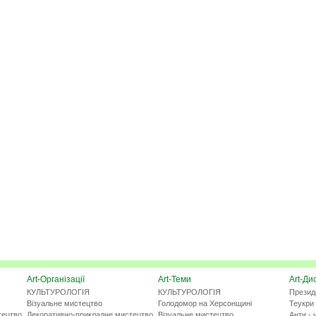
Art-Організації
Art-Теми
Art-Ди
КУЛЬТУРОЛОГІЯ
КУЛЬТУРОЛОГІЯ
Презид
Візуальне мистецтво
Голодомор на Херсонщині
Теукри 
тецтво
Декоративно-прикладне мистецтво
Візуальне мистецтво
Анти - 