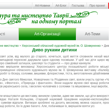
Art-Новини
Art-Блог
Гостьова
Про проект
сті
Art-Організації
Art-Теми
ьне мистецтво
>
Херсонський обласний художній музей ім. О. Шовкуненко
> Див
Диво руками дитини
вят усім, від малого до старого, хочеться, щоб життя сповнили нехай мален
 випадкові перехожі дарували одне одному посмішки. У цей час діти щиро мр
 про сімейний затишок, школярі та студенти — про довші канікули.
во вирішили вихованці Херсонського центру позашкільної роботи міської
риміщенні обласного художнього музею ім. 0. Шовкуненка виставку «Калейд
 робіт із бісеру, соломки, вишивки, флористики, тіста, виготовлених дбайливи
до Дня святого Миколая, Новорічних та Різдвяних свят, взяли участь гуртки «Ч
к», «Фентезі», «Природа і фантазія». Вони надали музею свої кращі роботи: 
ів українського села, і веселих чоловічків з соломки та мішковини, інші вироби,
 влаштувати цю виставку, виникли сумніви, адже ми звикли, що діти викорис
відає Наталя Кольцова, старший науковий працівник науково-експозиційно
сумніви відпали. Витвори зроблені на досить високому, можна сказати, про
щі роботи, бо їх дуже багато. Але, побачивши їх, вирішили взяти усі.