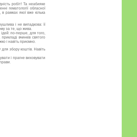
дність робіт! Та неабияке
нні гематології обласної
 в рамках якої вже кілька
рушлива і не випадкова: її
му за те, що жива.
ідей: по-перше, для того,
 прикладі вчинків святого
ко і навіть приємно.
 для збору коштів. Навіть
увати і прагне виховувати
прави.