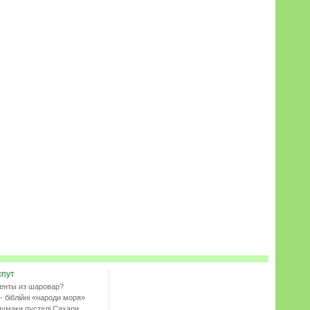
спут
енты из шаровар?
- біблійні «народи моря»
чумаки пустелі Сахари