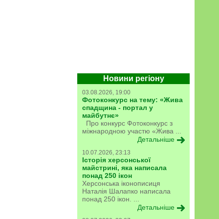
Новини регіону
03.08.2026, 19:00
Фотоконкурс на тему: «Жива
спадщина - портал у
майбутнє»
Про конкурс Фотоконкурс з
міжнародною участю «Жива ...
Детальніше
10.07.2026, 23:13
Історія херсонської
майстрині, яка написала
понад 250 ікон
Херсонська іконописиця
Наталія Шалапко написала
понад 250 ікон. ...
Детальніше