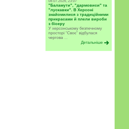
08.07.2026, 23:07
"Баламути", "дармовиси" та
"лускавки". В Херсоні
знайомилися з традиційними
прикрасами й плели вироби
з бісеру
У херсонському безпечному
просторі “Своє” відбулася
чергова ...
Детальніше