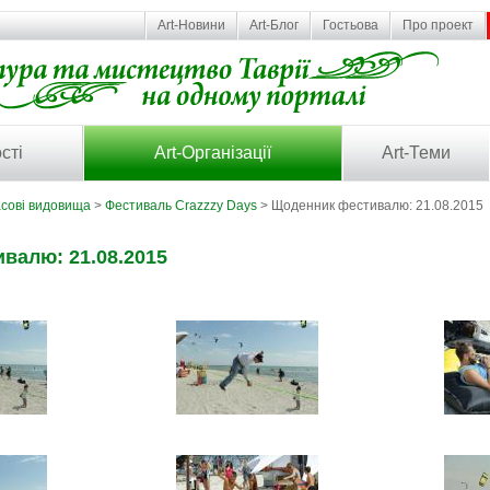
Art-Новини
Art-Блог
Гостьова
Про проект
сті
Art-Організації
Art-Теми
асові видовища
>
Фестиваль Crazzzy Days
> Щоденник фестивалю: 21.08.2015
валю: 21.08.2015