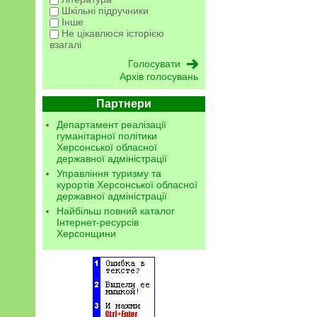
Шкільні підручники
Інше
Не цікавлюся історією
взагалі
Архів голосувань
Партнери
Департамент реалізації
гуманітарної політики
Херсонської обласної
державної адміністрації
Управління туризму та
курортів Херсонської обласної
державної адміністрації
Найбільш повний каталог
Інтернет-ресурсів
Херсонщини