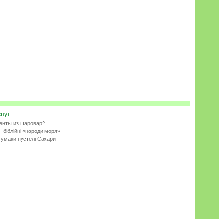
спут
енты из шаровар?
- біблійні «народи моря»
чумаки пустелі Сахари