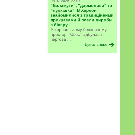
08.07.2026, 23:07
"Баламути", "дармовиси" та
"лускавки". В Херсоні
знайомилися з традиційними
прикрасами й плели вироби
з бісеру
У херсонському безпечному
просторі “Своє” відбулася
чергова ...
Детальніше