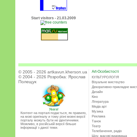
Start visitors - 21.03.2009
© 2005 - 2026 artkavun.kherson.ua
Art-Особистості
© 2004 - 2026 Розробка:
Ярослав
КУЛЬТУРОЛОГІЯ
Полещук
Візуальне мистецтво
Декоративно-прикладне мис
Дизайн
Кіно
Література
Медіа арт
Увага!
Музика
Контент на порталі подається, як правило,
Реклама
на мові оригіналу и тому різні мовні версії
порталу можуть бути не ідентичними.
Танок
Можливо, в російській версії більше
Театр
інформації з даної теми.
Телебачення, радіо
Шоу, масові видовища