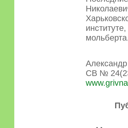
Николаеви
Харьковс
институте,
мольберта
Александр
СВ № 24(23
www.grivna
Пу