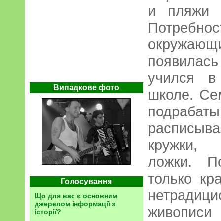
и пляжи 
Потреб
окружающи
появилась
учился в
Випадкове фото
школе. Се
подрабаты
расписыв
кружки, 
ложки. П
только кр
Голосування
нетрадиц
Що для вас є основним
джерелом інформації з
живопи
історії?