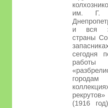
колхозник
им. Г. 
Днепропетр
и вся эт
страны Со
запасник
сегодня п
работы 
«разбрел
городам
коллекци
рекрутов» 
(1916 год