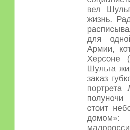
вел Шуль
жизнь. Ра
расписыва
для одно
Армии, ко
Херсоне 
Шульга жи
заказ губ
портрета 
полуночи
стоит неб
домо
малоросс