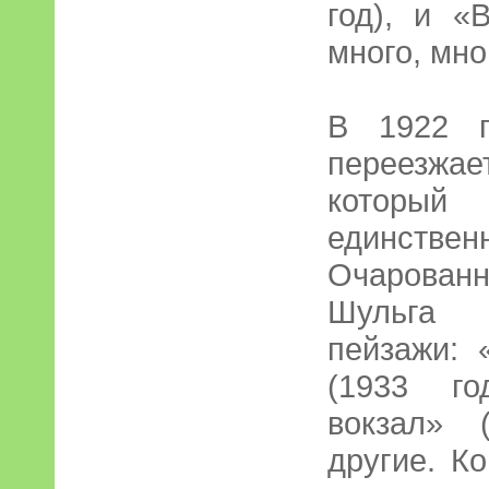
год), и «
много, мно
В 1922 г
переезжа
который
единстве
Очарован
Шульга 
пейзажи: 
(1933 г
вокзал» 
другие. К