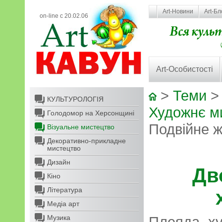
Art-Новини
Art-Бл
on-line с 20.02.06
Art-Особистості
>
Теми
КУЛЬТУРОЛОГІЯ
Художнє ми
Голодомор на Херсонщині
Подвійне 
Візуальне мистецтво
Декоративно-прикладне
мистецтво
Дизайн
Дв
Кіно
Література
Медіа арт
Музика
Плеяда ху