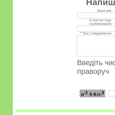
Напиші
Ваше ім'я
E-mail (не буде
опублікований)
*
Текст повідомлення
Введіть чи
праворуч