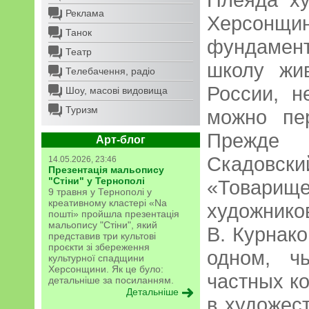
Реклама
Херсонщи
Танок
фундамен
Театр
школу жи
Телебачення, радіо
России, н
Шоу, масові видовища
Туризм
можно пе
Прежде 
Арт-блог
Скадовски
14.05.2026, 23:46
Презентація мальопису
"Стіни" у Тернополі
«Товари
9 травня у Тернополі у
креативному кластері «Na
художников
пошті» пройшла презентація
мальопису "Стіни", який
В. Курнако
представив три культові
проєкти зі збереження
одном, ч
культурної спадщини
Херсонщини. Як це було:
частных к
детальніше за посиланням.
Детальніше
в художес