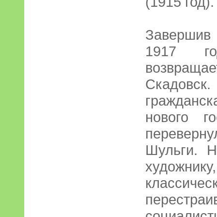
(1915 год).
Завершив
1917 го
возвраща
Скадовск.
гражданск
нового г
переверн
Шульги. 
художник
классиче
перес
социалист