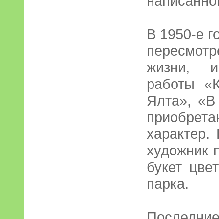
написанной
В 1950-е г
пересмот
жизни, и
работы «К
Ялта», «В
приобрет
характер.
художник 
букет цве
парка.
Последн