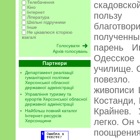
Телебачення
скадовск
Кіно
Інтернет
пользу
Література
Шкільні підручники
благотво
Інше
Не цікавлюся історією
полученн
взагалі
парень И
Архів голосувань
Одесско
Партнери
училище. 
Департамент реалізації
повезло.
гуманітарної політики
Херсонської обласної
живописи 
державної адміністрації
Управління туризму та
Костанди, 
курортів Херсонської обласної
державної адміністрації
Крайнев.
Найбільш повний каталог
Інтернет-ресурсів
легко. Он
Херсонщини
поощрени