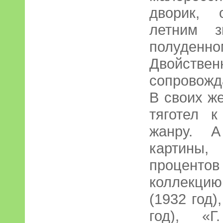
дворик, 
летним з
полуд
Двойстве
сопровожд
В своих ж
тяготел 
жанру. 
картины,
процентов
коллекци
(1932 год)
год), «