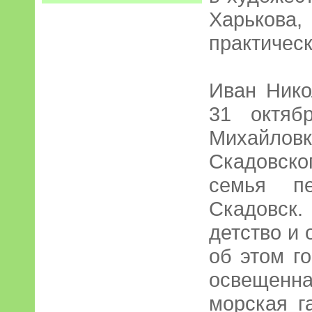
Харьков
практическ
Иван Нико
31 октяб
Михайл
Скадовск
семья пе
Скадовск
детство и 
об этом г
освещен
морская г