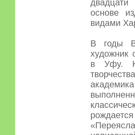
двадцати
основе и
видами Ха
В годы В
художник 
в Уфу. К
творчеств
академик
выполн
классичес
рождает
«Перея