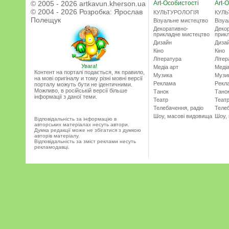
© 2005 - 2026 artkavun.kherson.ua
Art-Особистості
Art-О
© 2004 - 2026 Розробка:
Ярослав
КУЛЬТУРОЛОГІЯ
КУЛЬ
Полещук
Візуальне мистецтво
Візу
Декоративно-
Деко
прикладне мистецтво
прик
Дизайн
Диза
Кіно
Кіно
Література
Літер
Увага!
Медіа арт
Медіа
Контент на порталі подається, як правило,
Музика
Музи
на мові оригіналу и тому різні мовні версії
Реклама
Рекл
порталу можуть бути не ідентичними.
Можливо, в російській версії більше
Танок
Тано
інформації з даної теми.
Театр
Теат
Телебачення, радіо
Телеб
Шоу, масові видовища
Шоу,
Відповідальність за інформацію в
авторських матеріалах несуть автори.
Думка редакції може не збігатися з думкою
авторів матеріалу.
Відповідальність за зміст реклами несуть
рекламодавці.