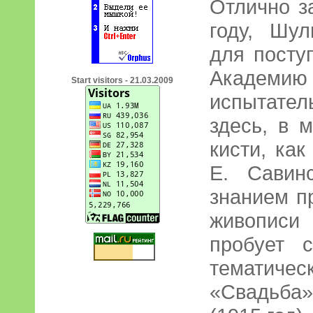
Отлично з
году, Шу
для посту
Академию
Start visitors - 21.03.2009
испытател
здесь, в 
кисти, как
Е. Савин
знанием п
живописи
пробует 
тематич
«Свадьба»