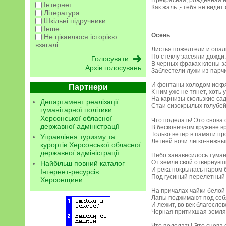
Прекрасная, рожденная и
Інтернет
Как жаль ,- тебя не види
Література
Шкільні підручники
Інше
Осень
Не цікавлюся історією
взагалі
Листья пожелтели и опал
По стеклу засеяли дожди.
В черных фраках клены з
Архів голосувань
Заблестели лужи из парчи
И фонтаны холодом искр
Партнери
К ним уже не тянет, хоть 
На карнизы скользкие са
Департамент реалізації
Стаи сизокрылых голубей
гуманітарної політики
Херсонської обласної
Что поделать! Это снова 
державної адміністрації
В бесконечном кружеве в
Только ветер в памяти пр
Управління туризму та
Летней ночи легко-нежны
курортів Херсонської обласної
державної адміністрації
Небо занавесилось туман
От земли свой отвернувш
Найбільш повний каталог
И река покрылась паром
Інтернет-ресурсів
Под гусиный перелетный 
Херсонщини
На причалах чайки белой
Лапы поджимают под себ
И лежит, во век благослов
Черная притихшая земля