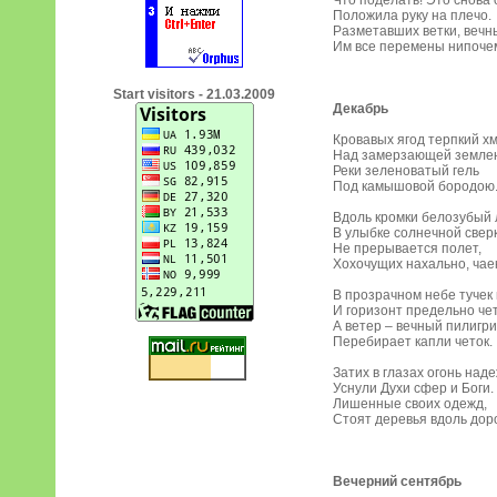
Что поделать! Это снова 
Положила руку на плечо.
Разметавших ветки, вечн
Им все перемены нипоче
Start visitors - 21.03.2009
Декабрь
Кровавых ягод терпкий х
Над замерзающей земле
Реки зеленоватый гель
Под камышовой бородою
Вдоль кромки белозубый 
В улыбке солнечной сверк
Не прерывается полет,
Хохочущих нахально, чаек
В прозрачном небе тучек
И горизонт предельно чет
А ветер – вечный пилигри
Перебирает капли четок.
Затих в глазах огонь наде
Уснули Духи сфер и Боги.
Лишенные своих одежд,
Стоят деревья вдоль доро
Вечерний сентябрь