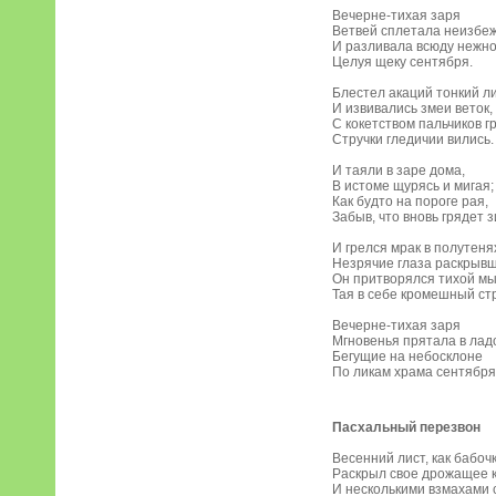
Вечерне-тихая заря
Ветвей сплетала неизбе
И разливала всюду нежно
Целуя щеку сентября.
Блестел акаций тонкий л
И извивались змеи веток,
С кокетством пальчиков г
Стручки гледичии вились.
И таяли в заре дома,
В истоме щурясь и мигая;
Как будто на пороге рая,
Забыв, что вновь грядет з
И грелся мрак в полутеня
Незрячие глаза раскрывш
Он притворялся тихой м
Тая в себе кромешный ст
Вечерне-тихая заря
Мгновенья прятала в лад
Бегущие на небосклоне
По ликам храма сентября
Пасхальный перезвон
Весенний лист, как бабоч
Раскрыл свое дрожащее 
И несколькими взмахами 