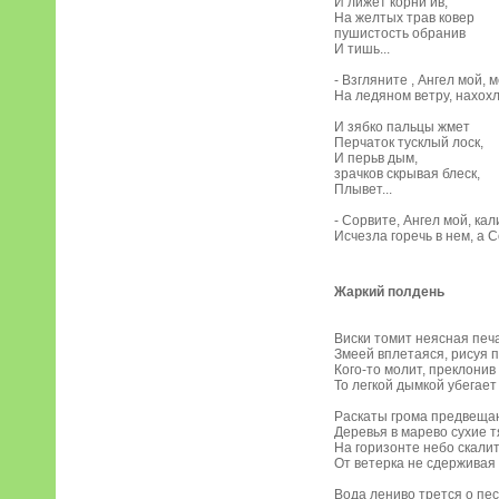
И лижет корни ив,
На желтых трав ковер
пушистость обранив
И тишь...
- Взгляните , Ангел мой,
На ледяном ветру, нахох
И зябко пальцы жмет
Перчаток тусклый лоск,
И перьв дым,
зрачков скрывая блеск,
Плывет...
- Сорвите, Ангел мой, ка
Исчезла горечь в нем, а 
Жаркий полдень
Виски томит неясная печ
Змеей вплетаяся, рисуя 
Кого-то молит, преклонив
То легкой дымкой убегает
Раскаты грома предвеща
Деревья в марево сухие т
На горизонте небо скалит
От ветерка не сдерживая
Вода лениво трется о пес