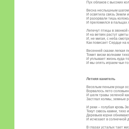
Пух облаков с высоких ко
Весна неслышным шагом
И освятила связь Земли и
И разорвали тишь колоко
И преломился в пальцах 
Лепечут птицы в звонкой 
И на ветвях растут цветы 
И, не мигая, с неба смот
Как повисает Сердце на к
Весенней сказки легкая п
Томит виски волнами тихо
И уплывает жизнь куда-то
И мы опять играем чьи-то
Летняя канитель
Веселым пеньем рощи ос
Ворвалось лето соловьин
И шелк травы зеленой к
Застлал холмы, земные р
И реки – голубая кровь З
Текут сквозь камни, тихо 
Деревьев корни обнимаю
И исчезают в солнечной 
В глазах усталых тает жи