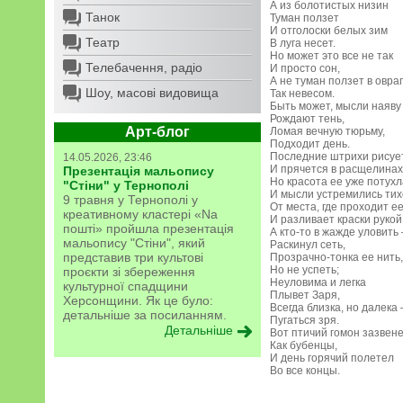
А из болотистых низин
Танок
Туман ползет
И отголоски белых зим
Театр
В луга несет.
Но может это все не так
Телебачення, радіо
И просто сон,
А не туман ползет в овраг
Шоу, масові видовища
Так невесом.
Быть может, мысли наяву
Рождают тень,
Арт-блог
Ломая вечную тюрьму,
Подходит день.
Последние штрихи рисуе
14.05.2026, 23:46
И прячется в расщелинах
Презентація мальопису
Но красота ее уже потухл
"Стіни" у Тернополі
И мысли устремились тих
9 травня у Тернополі у
От места, где проходит е
креативному кластері «Na
И разливает краски рукой
пошті» пройшла презентація
А кто-то в жажде уловить 
мальопису "Стіни", який
Раскинул сеть,
представив три культові
Прозрачно-тонка ее нить,
Но не успеть;
проєкти зі збереження
Неуловима и легка
культурної спадщини
Плывет Заря,
Херсонщини. Як це було:
Всегда близка, но далека 
детальніше за посиланням.
Пугаться зря.
Детальніше
Вот птичий гомон зазвене
Как бубенцы,
И день горячий полетел
Во все концы.