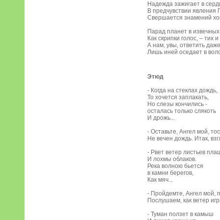
Надежда зажигает в серд
В предчувствии явления 
Свершается знамений хо
Парад планет в извечных
Как скрипки голос, – тих 
А нам, увы, ответить даж
Лишь иней оседает в воло
Этюд
- Когда на стеклах дождь,
То хочется заплакать,
Но слезы кончились -
осталась только слякоть
И дрожь...
- Оставьте, Ангел мой, то
Не вечен дождь. Итак, вз
- Рвет ветер листьев пла
И лохмы облаков.
Река волною бьется
в камни берегов,
Как мяч...
- Пройдемте, Ангел мой, 
Послушаем, как ветер игр
- Туман ползет в камыш