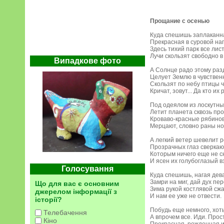
Прощание с осенью
Куда спешишь заплаканн
Прекрасная в суровой на
Здесь тихий парк все лист
Лучи скользят свободно в
Випадкове фото
А Солнце радо этому раз
Целует Землю в чувствен
Скользят по небу птицы 
Кричат, зовут... Да кто их 
Под одеялом из лоскутны
Летит планета сквозь про
Кроваво-красные рябино
Мерцают, словно раны но
А легкий ветер шевелит 
Прозрачных глаз сверкаю
Которым ничего еще не с
И ясен их голубоглазый в
Голосування
Куда спешишь, нагая дев
Замри на миг, дай дух пер
Що для вас є основним
Зима рукой костлявой сжа
джерелом інформації з
И нам ее уже не отвести.
історії?
Побудь еще немного, хоть
Телебачення
А впрочем все. Иди. Прос
Кіно