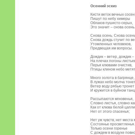
Осенний эскиз
Кисти веток вечных сосен
Пишут по небу химеры
Облаков пушисто-серых,
Это значит – снова осень
Снова осень. Снова осень
Снова дождь стучит по в
Утомленных человеков,
Предвещая им вопросы.
Дождик – ветер, дождик –
На плечах погоны листьев
Перья клювами очистив,
Птицы клином небо метят
Много золота в багрянце,
В лужах небо молча тонет
Ветер воду рябью тронет
И кружится в буйном танц
Рассыпаются мгновенья,
Словно листья, словно ка
Как от клюва белой цапли
Нет от этого спасенья;
Нет уж чувств, нет места
Состоянье просветленья.
Только осени горенье
С дождем в воздухе повис