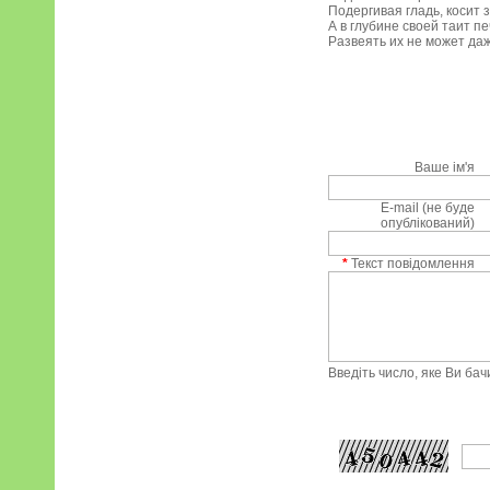
Подергивая гладь, косит 
А в глубине своей таит пе
Развеять их не может даж
Ваше ім'я
E-mail (не буде
опублікований)
*
Текст повідомлення
Введіть число, яке Ви ба