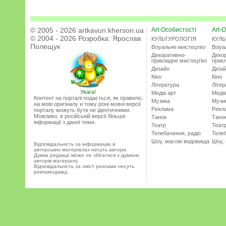
© 2005 - 2026 artkavun.kherson.ua
Art-Особистості
Art-О
© 2004 - 2026 Розробка:
Ярослав
КУЛЬТУРОЛОГІЯ
КУЛЬ
Полещук
Візуальне мистецтво
Візу
Декоративно-
Деко
прикладне мистецтво
прик
Дизайн
Диза
Кіно
Кіно
Література
Літер
Увага!
Медіа арт
Медіа
Контент на порталі подається, як правило,
Музика
Музи
на мові оригіналу и тому різні мовні версії
Реклама
Рекл
порталу можуть бути не ідентичними.
Можливо, в російській версії більше
Танок
Тано
інформації з даної теми.
Театр
Теат
Телебачення, радіо
Телеб
Шоу, масові видовища
Шоу,
Відповідальність за інформацію в
авторських матеріалах несуть автори.
Думка редакції може не збігатися з думкою
авторів матеріалу.
Відповідальність за зміст реклами несуть
рекламодавці.