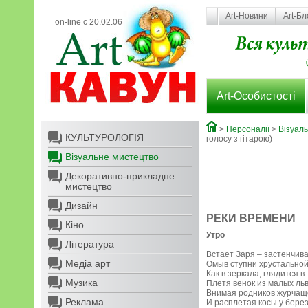
Art-Новини
Art-Бл
on-line с 20.02.06
Art-Особистості
>
Персоналії
>
Візуал
КУЛЬТУРОЛОГІЯ
голосу з гітарою)
Візуальне мистецтво
Декоративно-прикладне
мистецтво
Дизайн
РЕКИ ВРЕМЕНИ
Кіно
Утро
Література
Встает Заря – застенчива
Медіа арт
Омыв ступни хрустальной
Как в зеркала, глядится в
Музика
Плетя венок из малых ль
Внимая родников журчащ
Реклама
И расплетая косы у берез