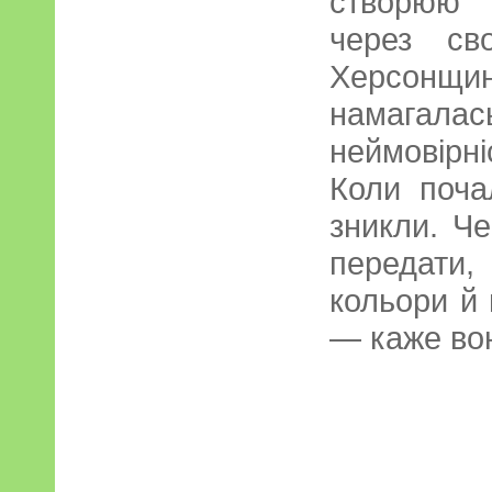
створюю 
через св
Херсонщ
намагалас
неймовірн
Коли поча
зникли. Че
передати
кольори й 
— каже во