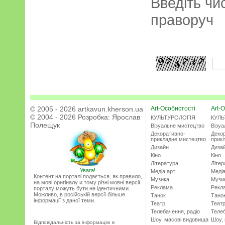
Введіть чи
праворуч
© 2005 - 2026 artkavun.kherson.ua
Art-Особистості
Art-О
© 2004 - 2026 Розробка:
Ярослав
КУЛЬТУРОЛОГІЯ
КУЛЬ
Полещук
Візуальне мистецтво
Візу
Декоративно-
Деко
прикладне мистецтво
прик
Дизайн
Диза
Кіно
Кіно
Література
Літер
Увага!
Медіа арт
Медіа
Контент на порталі подається, як правило,
Музика
Музи
на мові оригіналу и тому різні мовні версії
Реклама
Рекл
порталу можуть бути не ідентичними.
Можливо, в російській версії більше
Танок
Тано
інформації з даної теми.
Театр
Теат
Телебачення, радіо
Телеб
Шоу, масові видовища
Шоу,
Відповідальність за інформацію в