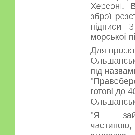
Херсоні. 
зброї розс
підписи 3
морської п
Для проєк
Ольшанськ
під назвам
"Правобер
готові до 4
Ольшанськ
"Я зай
частиною, 