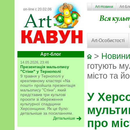
Art-Новини
Art-Бл
on-line с 20.02.06
Art-Особистості
>
Новини
Арт-блог
14.05.2026, 23:46
готують му
Презентація мальопису
"Стіни" у Тернополі
місто та йо
9 травня у Тернополі у
креативному кластері «Na
пошті» пройшла презентація
мальопису "Стіни", який
У Херс
представив три культові
проєкти зі збереження
культурної спадщини
мульти
Херсонщини. Як це було:
детальніше за посиланням.
Детальніше
про міс