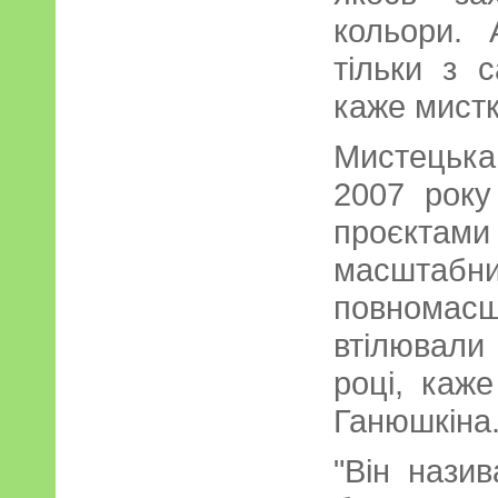
кольори.
тільки з 
каже мистк
Мистецьк
2007 року
проєктам
масштабн
повномас
втілювали
році, каж
Ганюшкіна
"Він назив