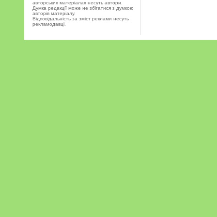
авторських матеріалах несуть автори.
Думка редакції може не збігатися з думкою
авторів матеріалу.
Відповідальність за зміст реклами несуть
рекламодавці.