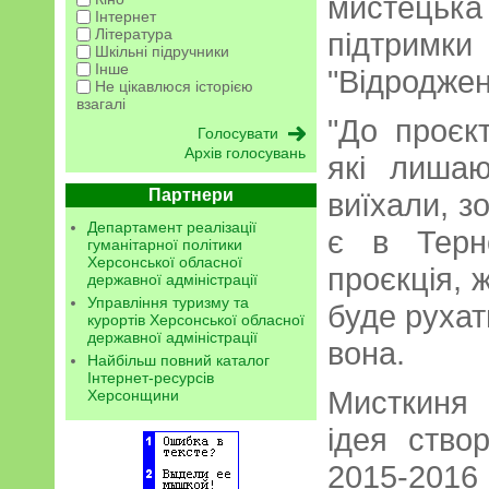
мистецька
Інтернет
Література
підтримк
Шкільні підручники
Інше
"Відроджен
Не цікавлюся історією
взагалі
"До проєк
Архів голосувань
які лишаю
Партнери
виїхали, зо
Департамент реалізації
є в Терн
гуманітарної політики
Херсонської обласної
проєкція, 
державної адміністрації
Управління туризму та
буде рухат
курортів Херсонської обласної
державної адміністрації
вона.
Найбільш повний каталог
Інтернет-ресурсів
Мисткиня 
Херсонщини
ідея ство
2015-2016 