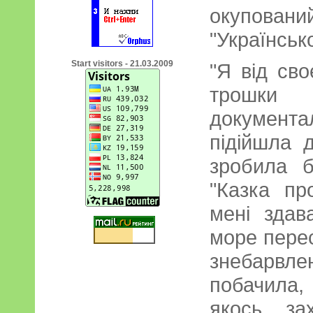
окупован
"Українськ
Start visitors - 21.03.2009
"Я від сво
трошк
документ
підійшла 
зробила б
"Казка пр
мені зда
море перес
знебарвле
побачила, 
якось за