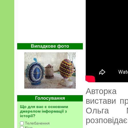
Випадкове фото
Авторка 
Голосування
вистави п
Що для вас є основним
Ольга М
джерелом інформації з
історії?
розповід
Телебачення
Кіно