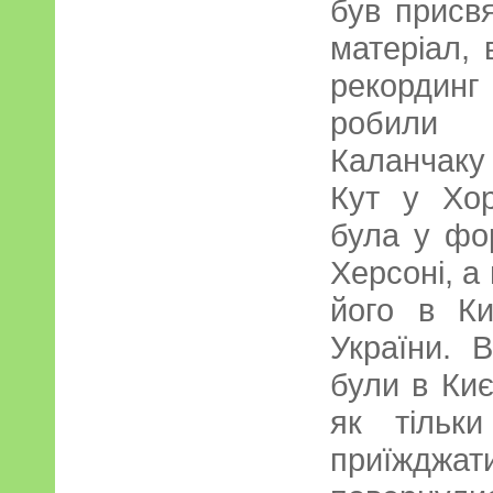
був присв
матеріал, 
рекординг
робили 
Каланчаку
Кут у Хор
була у фор
Херсоні, а
його в К
України. 
були в Киє
як тільки
приїждж