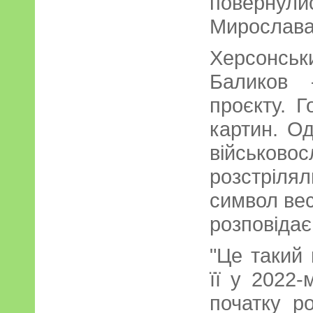
поверну
Мирослава
Херсонс
Баликов 
проєкту. Г
картин. О
військов
розстріля
символ вес
розповідає
"Це такий
її у 2022-
початку р