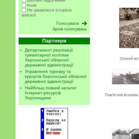
Інше
Не цікавлюся історією
взагалі
Архів голосувань
Партнери
Департамент реалізації
гуманітарної політики
Осінній мо
Херсонської обласної
державної адміністрації
Управління туризму та
курортів Херсонської обласної
державної адміністрації
Найбільш повний каталог
Інтернет-ресурсів
Пам'ятник козакам.
Херсонщини