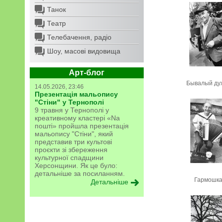
Танок
Театр
Телебачення, радіо
Шоу, масові видовища
Арт-блог
Бывалый ду
14.05.2026, 23:46
Презентація мальопису
"Стіни" у Тернополі
9 травня у Тернополі у
креативному кластері «Na
пошті» пройшла презентація
мальопису "Стіни", який
представив три культові
проєкти зі збереження
культурної спадщини
Херсонщини. Як це було:
детальніше за посиланням.
Гармошка
Детальніше