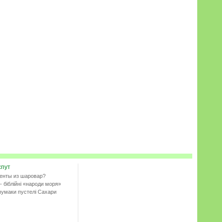
спут
енты из шаровар?
- біблійні «народи моря»
чумаки пустелі Сахари