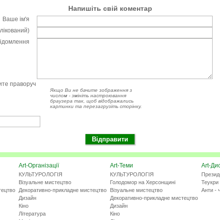
Напишіть свій коментар
Ваше ім'я
блікований)
відомлення
чите праворуч
Якщо Ви не бачите зображення з
числом - змініть настроювання
браузера так, щоб відображались
картинки та перезагрузіть сторінку.
Art-Організації
Art-Теми
Art-Ди
КУЛЬТУРОЛОГІЯ
КУЛЬТУРОЛОГІЯ
Презид
Візуальне мистецтво
Голодомор на Херсонщині
Теукри 
тецтво
Декоративно-прикладне мистецтво
Візуальне мистецтво
Анти - 
Дизайн
Декоративно-прикладне мистецтво
Кіно
Дизайн
Література
Кіно