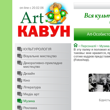
on-line с 20.02.06
Art-Особисто
>
Персоналії
>
Музика
КУЛЬТУРОЛОГІЯ
В эту папку я положил 
таковы: мне нравится, 
Візуальне мистецтво
сотню кадров представи
(Fotoshop).
Декоративно-прикладне
мистецтво
Дизайн
Кіно
Література
Медіа арт
Бідніст
Музика
Реклама