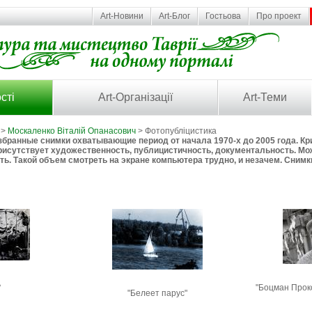
Art-Новини
Art-Блог
Гостьова
Про проект
сті
Art-Організації
Art-Теми
>
Москаленко Віталій Опанасович
> Фотопубліцистика
избранные снимки охватывающие период от начала 1970-х до 2005 года. Кр
присутствует художественность, публицистичность, документальность. Мож
ть. Такой объем смотреть на экране компьютера трудно, и незачем. Сним
ь
"Боцман Прок
"Белеет парус"