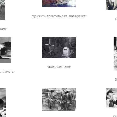
"Дрижить, тримтить ріка, мов музика"
Є
раму
"Жил-был Ваня"
, плачуть.
З
Ка