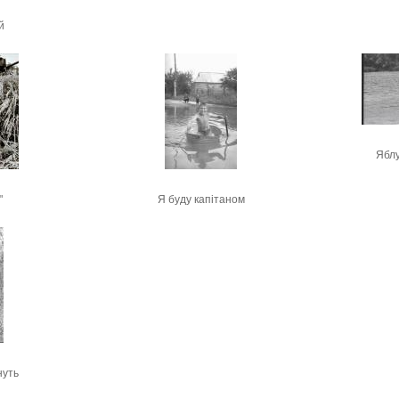
й
Яблу
"
Я буду капітаном
нуть