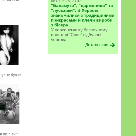
08.07.2026, 23:07
"Баламути", "дармовиси" та
"лускавки". В Херсоні
знайомилися з традиційними
прикрасами й плели вироби
з бісеру
У херсонському безпечному
просторі “Своє” відбулася
чергова ...
Детальніше
ще не буває
н які півні"