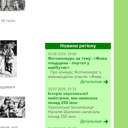
 50 тисяч
Новини регіону
03.08.2026, 19:00
Фотоконкурс на тему: «Жива
спадщина - портал у
майбутнє»
Про конкурс Фотоконкурс з
міжнародною участю «Жива ...
Детальніше
адумався
10.07.2026, 23:13
Історія херсонської
майстрині, яка написала
понад 250 ікон
Херсонська іконописиця
Наталія Шалапко написала
понад 250 ікон. ...
Детальніше
нікули, ура!