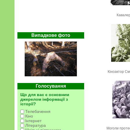
Кавале
Випадкове фото
Кіноактор С
Голосування
Що для вас є основним
джерелом інформації з
історії?
Телебачення
Кіно
Інтернет
Література
Моголи проте
Шкільні підручники