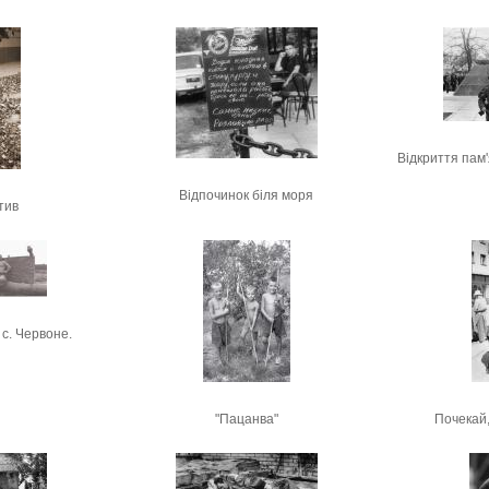
Відкриття пам'
Відпочинок біля моря
тив
 с. Червоне.
"Пацанва"
Почекай,