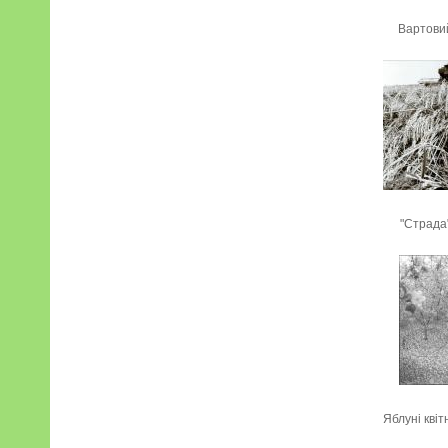
Вартови
"Страда
Яблуні квіт