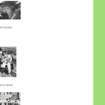
Ветерани
Дети люли"