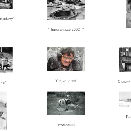
мунізму"
"Пристанище 2002 г."
"Се, человек"
Старий 
ины"
Ран
Втомлений