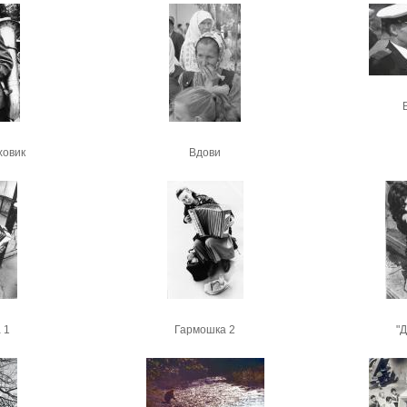
ховик
Вдови
 1
Гармошка 2
"