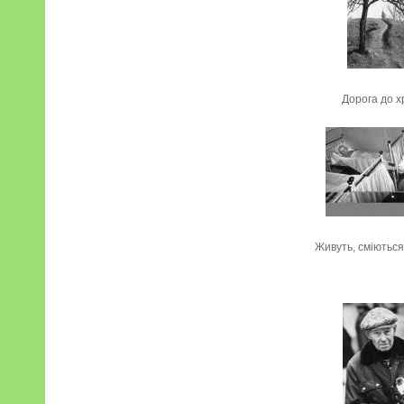
Дорога до х
Живуть, сміються