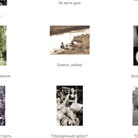
Як жити далі
р
Ловися, рибка!
мирнов
Кра
стують
"Обалденный арбуз!"
"О