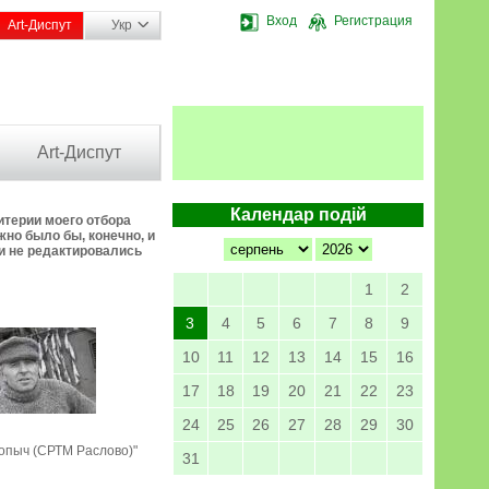
Вход
Регистрация
Art-Диспут
Укр
Art-Диспут
Календар подій
итерии моего отбора
но было бы, конечно, и
ки не редактировались
1
2
3
4
5
6
7
8
9
10
11
12
13
14
15
16
17
18
19
20
21
22
23
24
25
26
27
28
29
30
опыч (СРТМ Раслово)"
31