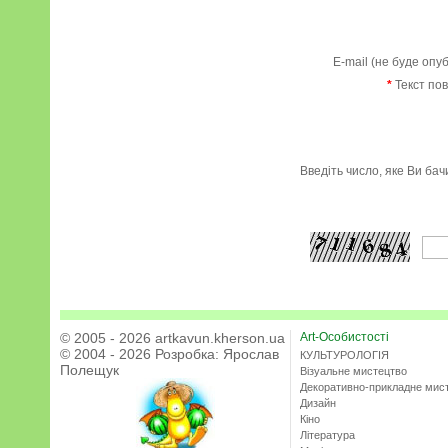
E-mail (не буде опу
*
Текст по
Введіть число, яке Ви ба
© 2005 - 2026 artkavun.kherson.ua
Art-Особистості
© 2004 - 2026 Розробка:
Ярослав
КУЛЬТУРОЛОГІЯ
Полещук
Візуальне мистецтво
Декоративно-прикладне мис
Дизайн
Кіно
Література