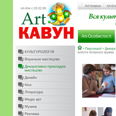
Art-Новини
Art-Бл
on-line с 20.02.06
Art-Особистості
>
Персоналії
>
Декора
КУЛЬТУРОЛОГІЯ
роботи бісерного кружка
Візуальне мистецтво
Декоративно-прикладне
мистецтво
Дизайн
Кіно
Література
Медіа арт
Музика
Реклама