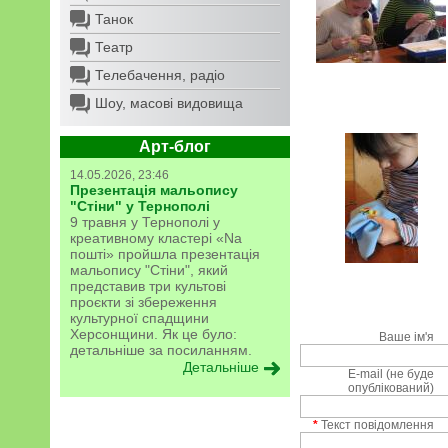
Танок
Театр
Телебачення, радіо
Шоу, масові видовища
Арт-блог
14.05.2026, 23:46
Презентація мальопису
"Стіни" у Тернополі
9 травня у Тернополі у
креативному кластері «Na
пошті» пройшла презентація
мальопису "Стіни", який
представив три культові
проєкти зі збереження
культурної спадщини
Херсонщини. Як це було:
Ваше ім'я
детальніше за посиланням.
Детальніше
E-mail (не буде
опублікований)
*
Текст повідомлення