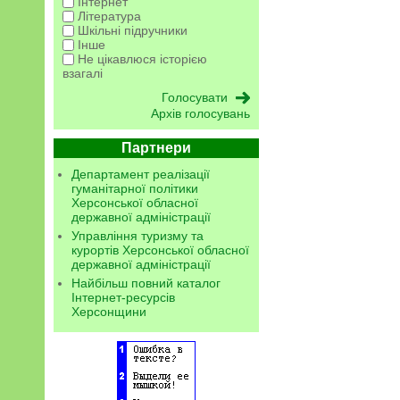
Інтернет
Література
Шкільні підручники
Інше
Не цікавлюся історією
взагалі
Архів голосувань
Партнери
Департамент реалізації
гуманітарної політики
Херсонської обласної
державної адміністрації
Управління туризму та
курортів Херсонської обласної
державної адміністрації
Найбільш повний каталог
Інтернет-ресурсів
Херсонщини