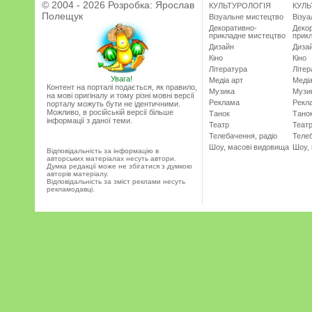
© 2004 - 2026 Розробка:
Ярослав
КУЛЬТУРОЛОГІЯ
КУЛЬ
Полещук
Візуальне мистецтво
Візу
Декоративно-
Деко
прикладне мистецтво
прик
Дизайн
Диза
Кіно
Кіно
Література
Літер
Увага!
Медіа арт
Медіа
Контент на порталі подається, як правило,
Музика
Музи
на мові оригіналу и тому різні мовні версії
Реклама
Рекл
порталу можуть бути не ідентичними.
Можливо, в російській версії більше
Танок
Тано
інформації з даної теми.
Театр
Теат
Телебачення, радіо
Телеб
Шоу, масові видовища
Шоу,
Відповідальність за інформацію в
авторських матеріалах несуть автори.
Думка редакції може не збігатися з думкою
авторів матеріалу.
Відповідальність за зміст реклами несуть
рекламодавці.