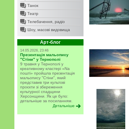
Танок
Театр
Телебачення, радіо
Шоу, масові видовища
Арт-блог
14.05.2026, 23:46
Презентація мальопису
"Стіни" у Тернополі
9 травня у Тернополі у
креативному кластері «Na
пошті» пройшла презентація
мальопису "Стіни", який
представив три культові
проєкти зі збереження
культурної спадщини
Херсонщини. Як це було:
детальніше за посиланням.
Детальніше