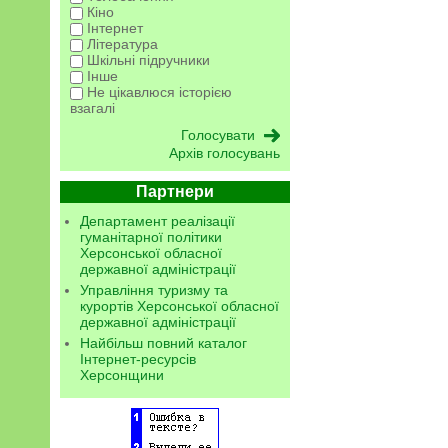
Кіно
Інтернет
Література
Шкільні підручники
Інше
Не цікавлюся історією
взагалі
Архів голосувань
Партнери
Департамент реалізації
гуманітарної політики
Херсонської обласної
державної адміністрації
Управління туризму та
курортів Херсонської обласної
державної адміністрації
Найбільш повний каталог
Інтернет-ресурсів
Херсонщини