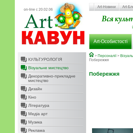
Art-Новини
Art-Бл
on-line с 20.02.06
Art-Особистості
>
Персоналії
>
Візуал
КУЛЬТУРОЛОГІЯ
Побережжя
Візуальне мистецтво
Побережжя
Декоративно-прикладне
мистецтво
Дизайн
Кіно
Література
Медіа арт
Музика
Реклама