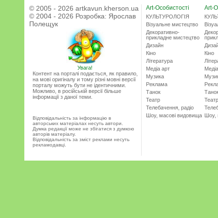
© 2005 - 2026 artkavun.kherson.ua
Art-Особистості
Art-О
© 2004 - 2026 Розробка:
Ярослав
КУЛЬТУРОЛОГІЯ
КУЛЬ
Полещук
Візуальне мистецтво
Візу
Декоративно-
Деко
прикладне мистецтво
прик
Дизайн
Диза
Кіно
Кіно
Література
Літер
Увага!
Медіа арт
Медіа
Контент на порталі подається, як правило,
Музика
Музи
на мові оригіналу и тому різні мовні версії
Реклама
Рекл
порталу можуть бути не ідентичними.
Можливо, в російській версії більше
Танок
Тано
інформації з даної теми.
Театр
Теат
Телебачення, радіо
Телеб
Шоу, масові видовища
Шоу,
Відповідальність за інформацію в
авторських матеріалах несуть автори.
Думка редакції може не збігатися з думкою
авторів матеріалу.
Відповідальність за зміст реклами несуть
рекламодавці.