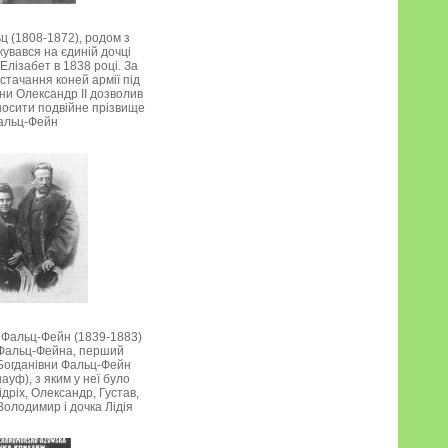
 (1808-1872), родом з
жувався на єдиній дочці
Елізабет в 1838 році. За
стачання коней армії під
йни Олександр II дозволив
 носити подвійне прізвище
альц-Фейн
 Фальц-Фейн (1839-1883)
 Фальц-Фейна, перший
 Богданівни Фальц-Фейн
уф), з яким у неї було
ідріх, Олександр, Густав,
Володимир і дочка Лідія