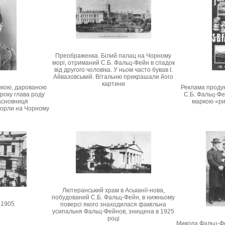
Преображенка. Білий палац на Чорному
морі, отриманий С.Б. Фальц-Фейн в спадок
від другого чоловіка. У ньом часто бував І.
Айвазовський. Вітальню прикрашали його
картини
шкою, дарованою
Реклама продук
 року глава роду
С.Б. Фальц-Фе
асновниця
маркою «ри
Хорли на Чорному
Лютеранський храм в Аськанії-нова,
побудований С.Б. Фальц-Фейн, в нижньому
 1905
поверсі якого знаходилася фамільна
усипальня Фальц-Фейнов, знищена в 1925
році
Микола Фальц-Фе