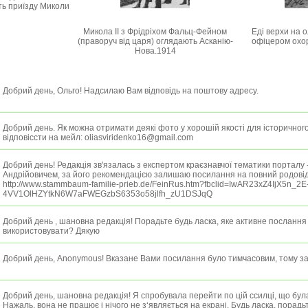
ть приїзду Миколи
Микола II з Фрідріхом Фальц-Фейном
Еді верхи на 
(праворуч від царя) оглядають Асканію-
офіцером охо
Нова.1914
Добрий день, Ольго! Надсилаю Вам відповідь на поштову адресу.
Добрий день. Як можна отримати деякі фото у хорошій якості для історично
відповіссти на мейл: oliasviridenko16@gmail.com
Добрий день! Редакція зв'язалась з експертом краєзнавчої тематики порталу 
Андрійовичем, за його рекомендацією залишаю посилання на повний родовід 
http://www.stammbaum-familie-prieb.de/FeinRus.htm?fbclid=IwAR23xZ4IjX5n_2E
4VV1OlHZYtkN6W7aFWEGzbS6353o58jlfh_zU1DSJqQ
Добрий день , шановна редакція! Порадьте будь ласка, яке активне послання
використовувати? Дякую
Добрий день, Anonymous! Вказане Вами посилання було тимчасовим, тому за
Добрий день, шановна редакція! Я спробувала перейти по цій ссилці, що бу
Нажаль, вона не працює і нічого не з‘являється на екрані. Будь ласка, порадь