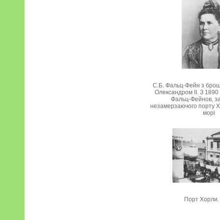
С.Б. Фальц-Фейн з бро
Олександром II. З 1890
Фальц-Фейнов, з
незамерзаючого порту 
морі
Порт Хорли.