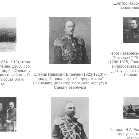
Дмитро Набок
вродженою
Герої Наварінсь
Петрович (1784
864-1919), отець
(1788-1875) Епан
ейна. 1903. Про
випробовував д
генди: «Скільки у
довіру і назива
Олексій Павлович Епанчин (1823-1913) –
Фальц-Фейна. – Я
Еанчин 1
прадід барона – третій адмірал в сім'ї
 собак, які їх
Епанчиних, директор Морського корпусу в
ть»
Санкт-Петербурзі
Генерал Н.А. Е
корпус на т
Марсо