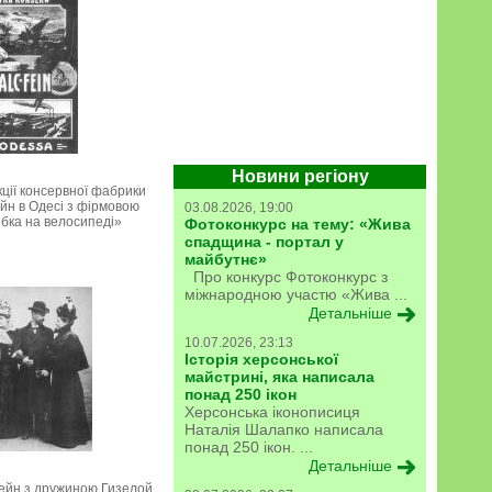
Новини регіону
ції консервної фабрики
йн в Одесі з фірмовою
03.08.2026, 19:00
бка на велосипеді»
Фотоконкурс на тему: «Жива
спадщина - портал у
майбутнє»
Про конкурс Фотоконкурс з
міжнародною участю «Жива ...
Детальніше
10.07.2026, 23:13
Історія херсонської
майстрині, яка написала
понад 250 ікон
Херсонська іконописиця
Наталія Шалапко написала
понад 250 ікон. ...
Детальніше
йн з дружиною Гизелой,