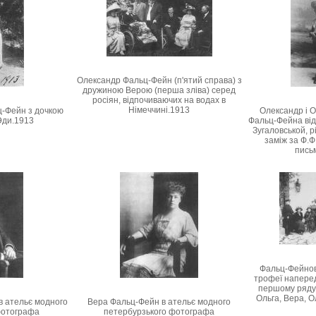
Олександр Фальц-Фейн (п'ятий справа) з
дружиною Верою (перша зліва) серед
росіян, відпочиваючих на водах в
Німеччині.1913
-Фейн з дочкою
Олександр і О
 Эди.1913
Фальц-Фейна від
Зугаловськой, р
заміж за Ф.Ф
пись
Фальц-Фейнов
трофеї наперед
першому ряду 
Ольга, Вера, 
 ательє модного
Вера Фальц-Фейн в ательє модного
фотографа
петербурзького фотографа