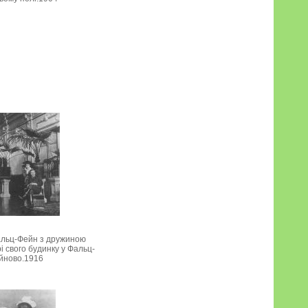
льц-Фейн з дружиною
і свого будинку у Фальц-
йново.1916