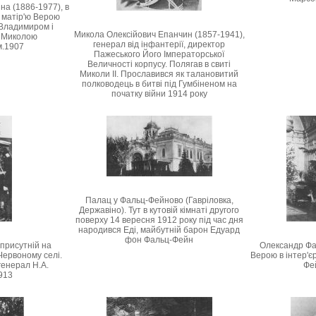
а (1886-1977), в
 матір'ю Верою
Владимиром і
Микола Олексійович Епанчин (1857-1941),
м Миколою
генерал від інфантерії, директор
м.1907
Пажеського Його Імператорської
Величності корпусу. Полягав в свиті
Миколи II. Прославився як талановитий
полководець в битві під Гумбіненом на
початку війни 1914 року
Палац у Фальц-Фейново (Гавріловка,
Державіно). Тут в кутовій кімнаті другого
поверху 14 вересня 1912 року під час дня
народився Еді, майбутній барон Едуард
фон Фальц-Фейн
 присутній на
Олександр Фа
Червоному селі.
Верою в інтер'єр
генерал Н.А.
Фе
913