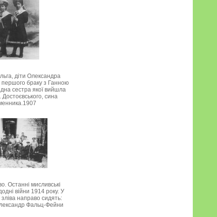
льга, діти Олександра
 першого браку з Ганною
ідна сестра якої вийшла
. Достоєвського, сина
менника.1907
о. Останні мисливські
одні війни 1914 року. У
зліва направо сидять:
Олександр Фальц-Фейни