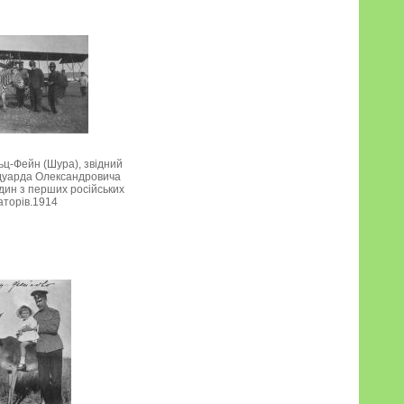
ц-Фейн (Шура), звідний
дуарда Олександровича
дин з перших російських
аторів.1914