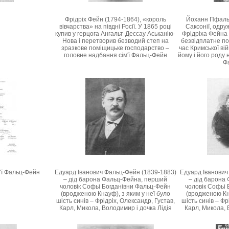
Фрідріх Фейн (1794-1864), «король
Йоханн Пфальц
вівчарства» на півдні Росії. У 1865 році
Саксонії, одру
купив у герцога Ангальт-Дессау Аськанію-
Фрідріха Фейна 
Нова і перетворив безводий степ на
безвідплатне по
зразкове поміщицьке господарство –
час Кримської ві
головне надбання сім'ї Фальц-Фейн
йому і його роду
Ф
'ї Фальц-Фейн
Едуард Іванович Фальц-Фейн (1839-1883)
Едуард Іванович
– дід барона Фальц-Фейна, перший
– дід барона
чоловік Софьі Богданівни Фальц-Фейн
чоловік Софьі
(вродженою Кнауф), з яким у неї було
(вродженою Кна
шість синів – Фрідріх, Олександр, Густав,
шість синів – Фр
Карл, Микола, Володимир і дочка Лідія
Карл, Микола, 