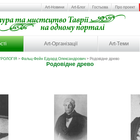
Art-Новини
Art-Блог
Гостьова
Про проект
сті
Art-Організації
Art-Теми
УРОЛОГІЯ
>
Фальц-Фейн Едуард Олександрович
> Родовідне древо
Родовідне древо