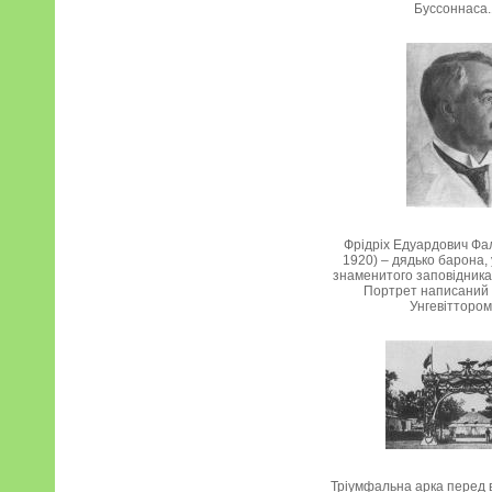
Буссоннаса
Фрідріх Едуардович Фа
1920) – дядько барона,
знаменитого заповідника
Портрет написаний
Унгевіттором
Тріумфальна арка перед в