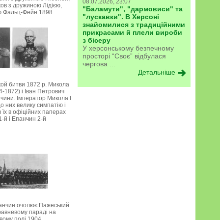
08.07.2026, 23:07
ов з дружиною Лідією,
"Баламути", "дармовиси" та
 Фальц-Фейн.1898
"лускавки". В Херсоні
знайомилися з традиційними
прикрасами й плели вироби
з бісеру
У херсонському безпечному
просторі “Своє” відбулася
чергова ...
Детальніше
кой битви 1872 р. Микола
-1872) і Іван Петрович
чини. Імператор Микола I
о них велику симпатію і
в їх в офіційних паперах
-й і Епанчин 2-й
панчин очолює Пажеський
равневому параді на
вому полі.1904