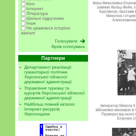
Вера Миколаївна Епанчин
Кіно
заміжжі Фальц-Фейн, з
Інтернет
Карлівною, братами 
Література
Миколою і отце
Шкільні підручники
Алексеевиче
Інше
Не цікавлюся історією
взагалі
Архів голосувань
Партнери
Департамент реалізації
гуманітарної політики
Херсонської обласної
державної адміністрації
Управління туризму та
курортів Херсонської обласної
державної адміністрації
Найбільш повний каталог
Імператор Микола II
Інтернет-ресурсів
військових маневрах в 
Херсонщини
Праворуч від нього 
Епанчин.1