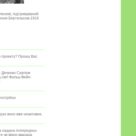
оленеві, підтримуваний
рони Бертельсом.1916
го проекту? Прошу Вас
- Дяченко Сергієм
сім'ї Фальц-Фейн:
-
 потрібно
раз воно вже неактивне.
ла надана попередньо.
те чи вірно вказана