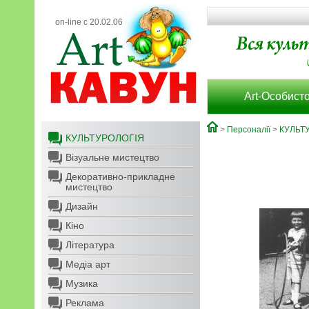
on-line с 20.02.06
Art-Особисто
>
Персоналії
>
КУЛЬТ
КУЛЬТУРОЛОГІЯ
Візуальне мистецтво
Декоративно-прикладне
мистецтво
Дизайн
Кіно
Література
Медіа арт
Музика
Реклама