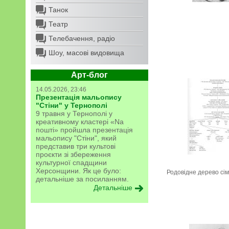
Танок
Театр
Телебачення, радіо
Шоу, масові видовища
Арт-блог
14.05.2026, 23:46
Презентація мальопису
"Стіни" у Тернополі
9 травня у Тернополі у
креативному кластері «Na
пошті» пройшла презентація
мальопису "Стіни", який
представив три культові
проєкти зі збереження
культурної спадщини
Херсонщини. Як це було:
Родовідне дерево сім
детальніше за посиланням.
Детальніше