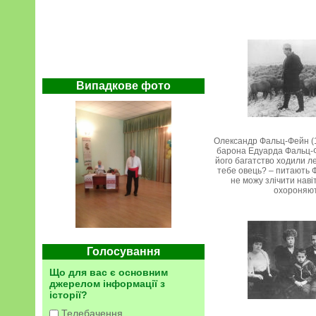
Випадкове фото
Олександр Фальц-Фейн (1
барона Едуарда Фальц-Ф
його багатство ходили ле
тебе овець? – питають 
не можу злічити навіть
охороняю
Голосування
Що для вас є основним
джерелом інформації з
історії?
Телебачення