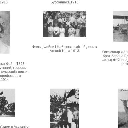
.1916
Буссоннаса.1916
Фальц-Фейни і Набокови в літній день в
Асканії-Нова.1913
Олександр Фаль
брат барона Е
Фальц-Фейна, о
льц-Фейн (1863-
аві
 учений, творець
 «Аськанія-нова».
 професором
.1914
'їздом в Аськанію-