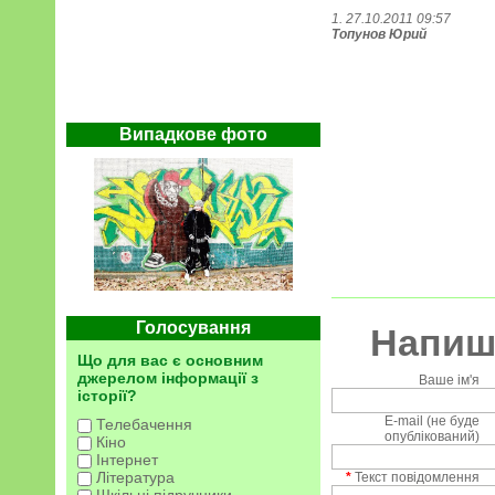
1. 27.10.2011 09:57
Топунов Юрий
Випадкове фото
Голосування
Напиші
Що для вас є основним
джерелом інформації з
Ваше ім'я
історії?
E-mail (не буде
Телебачення
опублікований)
Кіно
Інтернет
Література
*
Текст повідомлення