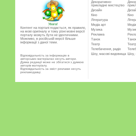
Декоративно-
Деко
прикладне мистецтво
прик
Дизайн
Диза
Кіно
Кіно
Література
Літер
Увага!
Медіа арт
Медіа
Контент на порталі подається, як правило,
Музика
Музи
на мові оригіналу и тому різні мовні версії
Реклама
Рекл
порталу можуть бути не ідентичними.
Можливо, в російській версії більше
Танок
Тано
інформації з даної теми.
Театр
Теат
Телебачення, радіо
Телеб
Шоу, масові видовища
Шоу,
Відповідальність за інформацію в
авторських матеріалах несуть автори.
Думка редакції може не збігатися з думкою
авторів матеріалу.
Відповідальність за зміст реклами несуть
рекламодавці.