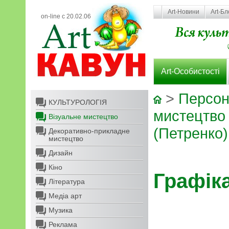
Art-Новини
Art-Бл
on-line с 20.02.06
Art-Особистості
>
Персон
КУЛЬТУРОЛОГІЯ
мистецтво
Візуальне мистецтво
(Петренко)
Декоративно-прикладне
мистецтво
Дизайн
Кіно
Графік
Література
Медіа арт
Музика
Реклама