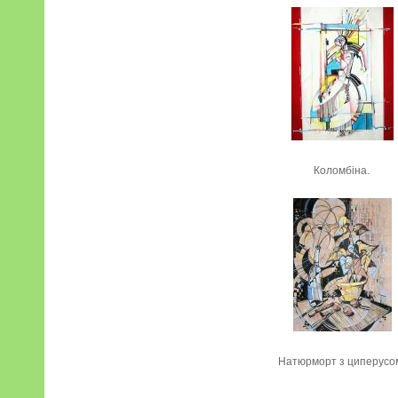
Коломбіна.
Натюрморт з циперусо