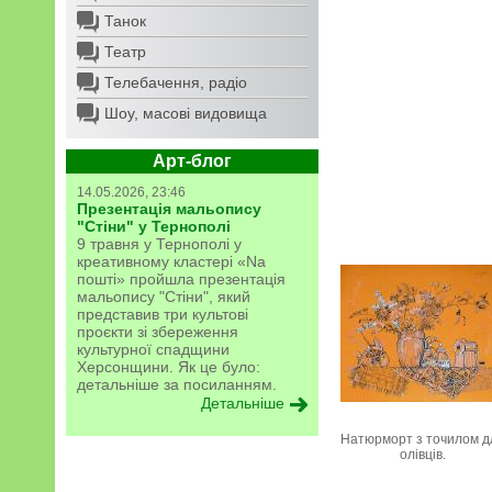
Танок
Театр
Телебачення, радіо
Шоу, масові видовища
Арт-блог
14.05.2026, 23:46
Презентація мальопису
"Стіни" у Тернополі
9 травня у Тернополі у
креативному кластері «Na
пошті» пройшла презентація
мальопису "Стіни", який
представив три культові
проєкти зі збереження
культурної спадщини
Херсонщини. Як це було:
детальніше за посиланням.
Детальніше
Натюрморт з точилом д
олівців.