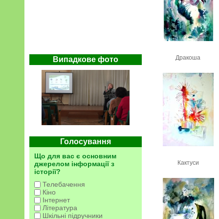
Дракоша
Випадкове фото
Голосування
Що для вас є основним
Кактуси
джерелом інформації з
історії?
Телебачення
Кіно
Інтернет
Література
Шкільні підручники