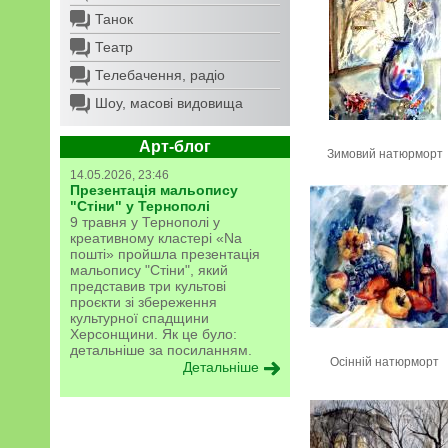
Танок
Театр
Телебачення, радіо
Шоу, масові видовища
Арт-блог
Зимовий натюрморт
14.05.2026, 23:46
Презентація мальопису
"Стіни" у Тернополі
9 травня у Тернополі у
креативному кластері «Na
пошті» пройшла презентація
мальопису "Стіни", який
представив три культові
проєкти зі збереження
культурної спадщини
Херсонщини. Як це було:
детальніше за посиланням.
Осінній натюрморт
Детальніше