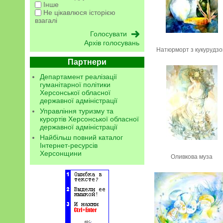
Інше
Не цікавлюся історією
взагалі
Архів голосувань
Натюрморт з кукурудз
Партнери
Департамент реалізації
гуманітарної політики
Херсонської обласної
державної адміністрації
Управління туризму та
курортів Херсонської обласної
державної адміністрації
Найбільш повний каталог
Інтернет-ресурсів
Херсонщини
Оливкова муза