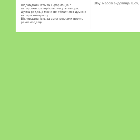
Шоу, масові видовища
Шоу,
Відповідальність за інформацію в
авторських матеріалах несуть автори.
Думка редакції може не збігатися з думкою
авторів матеріалу.
Відповідальність за зміст реклами несуть
рекламодавці.