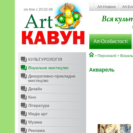
Art-Новини
Art-Бл
on-line с 20.02.06
Art-Особистості
>
Персоналії
>
Візуал
КУЛЬТУРОЛОГІЯ
Візуальне мистецтво
Акварель
Декоративно-прикладне
мистецтво
Дизайн
Кіно
Література
Медіа арт
Музика
Реклама