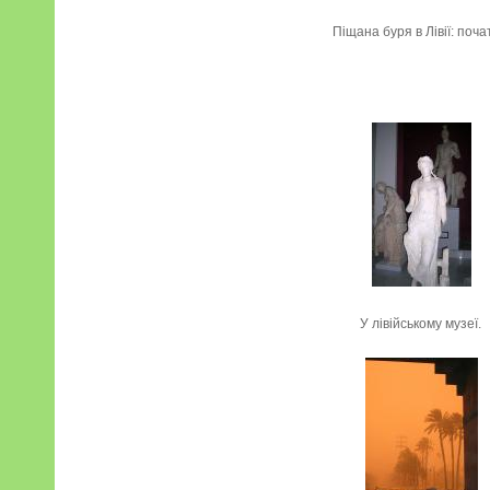
Піщана буря в Лівії: поча
У лівійському музеї.