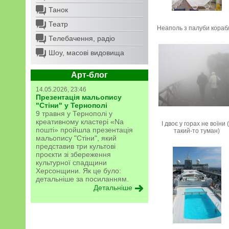
Танок
Театр
Неаполь з палуби кораб
Телебачення, радіо
Шоу, масові видовища
Арт-блог
14.05.2026, 23:46
Презентація мальопису
"Стіни" у Тернополі
9 травня у Тернополі у
креативному кластері «Na
І двоє у горах не воїни 
пошті» пройшла презентація
такий-то туман)
мальопису "Стіни", який
представив три культові
проєкти зі збереження
культурної спадщини
Херсонщини. Як це було:
детальніше за посиланням.
Детальніше