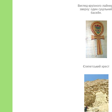
Вигляд круізного лайне
зверху: один суцільни
басейн.
Єгипетський хрест