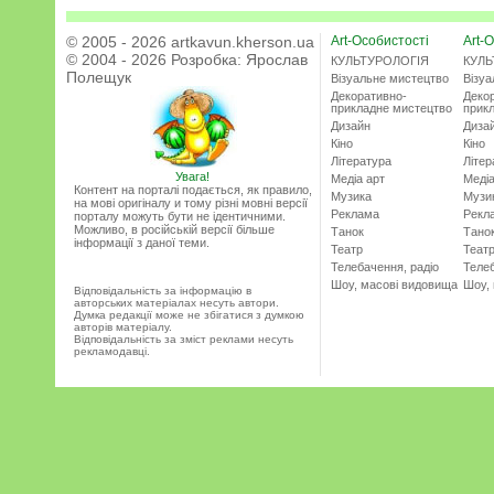
© 2005 - 2026 artkavun.kherson.ua
Art-Особистості
Art-О
© 2004 - 2026 Розробка:
Ярослав
КУЛЬТУРОЛОГІЯ
КУЛЬ
Полещук
Візуальне мистецтво
Візу
Декоративно-
Деко
прикладне мистецтво
прик
Дизайн
Диза
Кіно
Кіно
Література
Літер
Увага!
Медіа арт
Медіа
Контент на порталі подається, як правило,
Музика
Музи
на мові оригіналу и тому різні мовні версії
Реклама
Рекл
порталу можуть бути не ідентичними.
Можливо, в російській версії більше
Танок
Тано
інформації з даної теми.
Театр
Теат
Телебачення, радіо
Телеб
Шоу, масові видовища
Шоу,
Відповідальність за інформацію в
авторських матеріалах несуть автори.
Думка редакції може не збігатися з думкою
авторів матеріалу.
Відповідальність за зміст реклами несуть
рекламодавці.