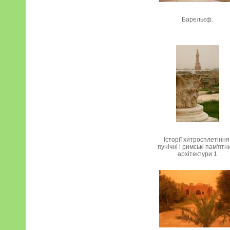
Барельєф.
Історії хитросплетіння
пунічні і римські пам'ятн
архітектури 1