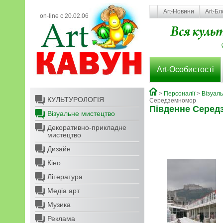
Art-Новини
Art-Бл
on-line с 20.02.06
Art-Особистості
>
Персоналії
>
Візуал
КУЛЬТУРОЛОГІЯ
Середземномор
Південне Серед
Візуальне мистецтво
Декоративно-прикладне
мистецтво
Дизайн
Кіно
Література
Медіа арт
Музика
Реклама