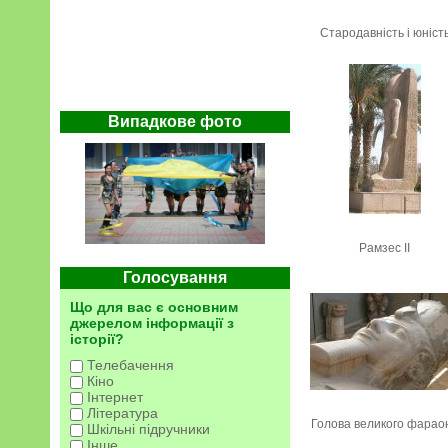
Стародавність і юніст
Випадкове фото
Рамзес II
Голосування
Що для вас є основним
джерелом інформації з
історії?
Телебачення
Кіно
Інтернет
Література
Голова великого фарао
Шкільні підручники
Інше