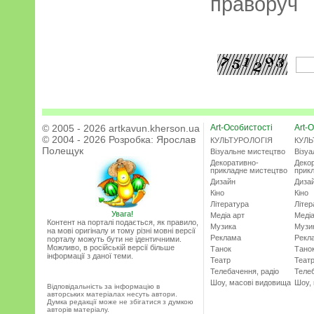
праворуч
© 2005 - 2026 artkavun.kherson.ua
Art-Особистості
Art-О
© 2004 - 2026 Розробка:
Ярослав
КУЛЬТУРОЛОГІЯ
КУЛЬ
Полещук
Візуальне мистецтво
Візу
Декоративно-
Деко
прикладне мистецтво
прик
Дизайн
Диза
Кіно
Кіно
Література
Літер
Увага!
Медіа арт
Медіа
Контент на порталі подається, як правило,
Музика
Музи
на мові оригіналу и тому різні мовні версії
Реклама
Рекл
порталу можуть бути не ідентичними.
Можливо, в російській версії більше
Танок
Тано
інформації з даної теми.
Театр
Теат
Телебачення, радіо
Телеб
Шоу, масові видовища
Шоу,
Відповідальність за інформацію в
авторських матеріалах несуть автори.
Думка редакції може не збігатися з думкою
авторів матеріалу.