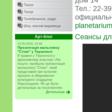
Танок
Тел.: 22-39
Театр
официальн
Телебачення, радіо
planetarium
Шоу, масові видовища
Сеансы дл
Арт-блог
14.05.2026, 23:46
Презентація мальопису
"Стіни" у Тернополі
9 травня у Тернополі у
креативному кластері «Na
пошті» пройшла презентація
мальопису "Стіни", який
представив три культові
проєкти зі збереження
культурної спадщини
Херсонщини. Як це було:
детальніше за посиланням.
Детальніше