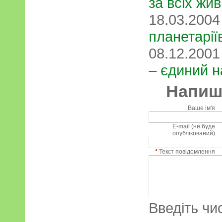
за всіх жи
18.03.200
планетарії
08.12.200
– єдиний н
Напиші
Ваше ім'я
E-mail (не буде
опублікований)
*
Текст повідомлення
Введіть чи