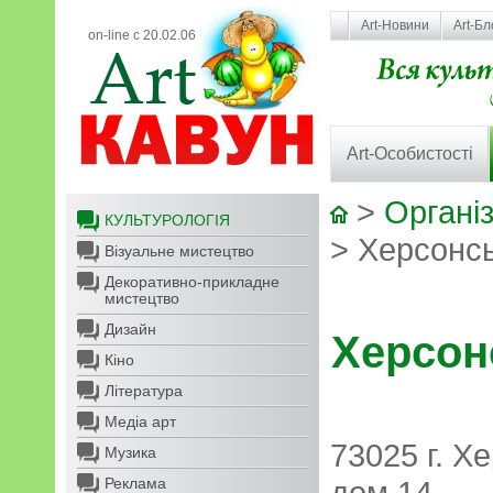
Art-Новини
Art-Бл
on-line с 20.02.06
Art-Особистості
>
Організ
КУЛЬТУРОЛОГІЯ
> Херсонсь
Візуальне мистецтво
Декоративно-прикладне
мистецтво
Дизайн
Херсон
Кіно
Література
Медіа арт
73025 г. Х
Музика
Реклама
дом 14