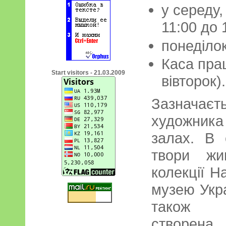
у середу,
11:00 до 
понеділок
Каса прац
Start visitors - 21.03.2009
вівторок).
Зазнача
художник
залах. В 
твори жи
колекції Н
музею Укра
також ц
створен