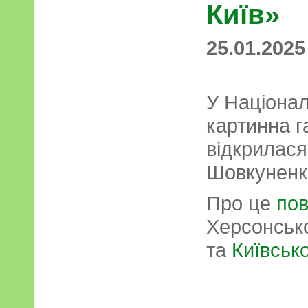
Київ»
25.01.2025
У Націонал
картинна г
відкрилася
Шовкуненко
Про це
пов
Херсонськ
та
Київсько