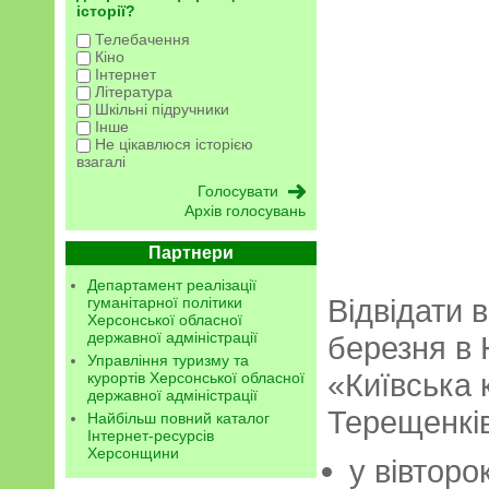
історії?
Телебачення
Кіно
Інтернет
Література
Шкільні підручники
Інше
Не цікавлюся історією
взагалі
Архів голосувань
Партнери
Департамент реалізації
Відвідати 
гуманітарної політики
Херсонської обласної
державної адміністрації
березня в 
Управління туризму та
«Київська 
курортів Херсонської обласної
державної адміністрації
Терещенків
Найбільш повний каталог
Інтернет-ресурсів
Херсонщини
у вівторо