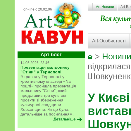
Art-Новини
Art-Бл
on-line с 20.02.06
Art-Особистості
>
Новини
Арт-блог
14.05.2026, 23:46
відкрилася
Презентація мальопису
"Стіни" у Тернополі
Шовкуненко
9 травня у Тернополі у
креативному кластері «Na
пошті» пройшла презентація
мальопису "Стіни", який
У Києві
представив три культові
проєкти зі збереження
культурної спадщини
вистав
Херсонщини. Як це було:
детальніше за посиланням.
Детальніше
Шовкун