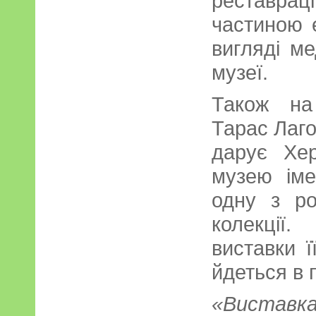
реставра
частиною 
вигляді ме
музеї.
Також на 
Тарас Лаго
дарує Хе
музею іме
одну з ро
колекції
виставки 
йдеться в 
«Виставка