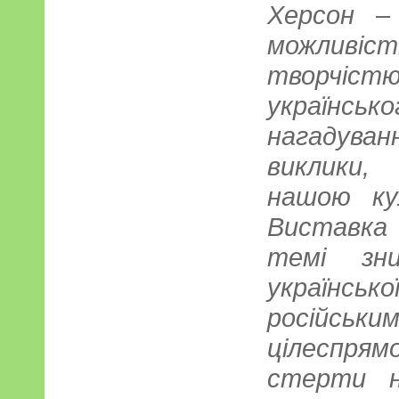
Херсон –
можливі
творч
українськ
нагадув
виклики,
нашою ку
Виставка
темі зни
українськ
російськ
цілеспря
стерти н