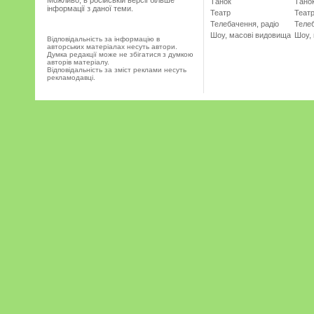
Можливо, в російській версії більше
Танок
Тано
інформації з даної теми.
Театр
Теат
Телебачення, радіо
Телеб
Шоу, масові видовища
Шоу,
Відповідальність за інформацію в
авторських матеріалах несуть автори.
Думка редакції може не збігатися з думкою
авторів матеріалу.
Відповідальність за зміст реклами несуть
рекламодавці.