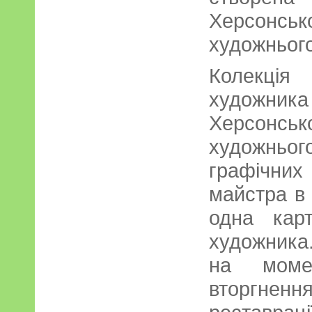
Херсон
художньог
Колекція
художник
Херсон
художнь
графічних
майстра в
одна кар
художника
на момен
вторгне