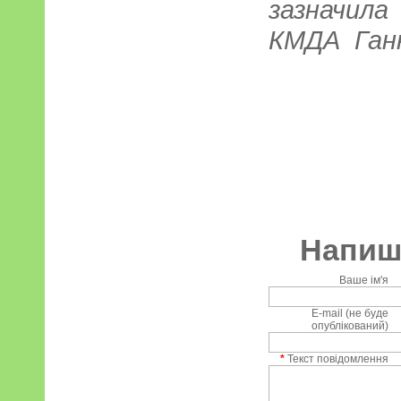
зазначил
КМДА Ган
Напиші
Ваше ім'я
E-mail (не буде
опублікований)
*
Текст повідомлення