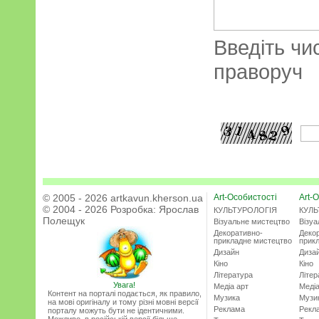
Введіть чи
праворуч
© 2005 - 2026 artkavun.kherson.ua
Art-Особистості
Art-О
© 2004 - 2026 Розробка:
Ярослав
КУЛЬТУРОЛОГІЯ
КУЛЬ
Полещук
Візуальне мистецтво
Візу
Декоративно-
Деко
прикладне мистецтво
прик
Дизайн
Диза
Кіно
Кіно
Література
Літер
Увага!
Медіа арт
Медіа
Контент на порталі подається, як правило,
Музика
Музи
на мові оригіналу и тому різні мовні версії
Реклама
Рекл
порталу можуть бути не ідентичними.