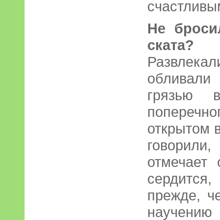
счастливы
Не броси
ската?
Развлек
обливали
грязью в
поперечн
открытом 
говорили
отмечает
сердится,
прежде, ч
научени