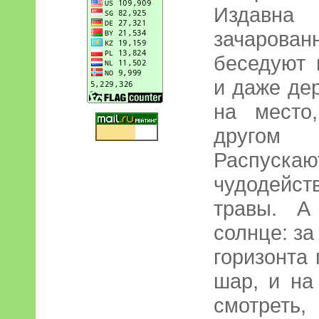
Издавн
зачарова
беседуют 
и даже де
на место
другом 
Расп
чудодейс
травы. А
солнце: за
горизонта
шар, и на
смотреть