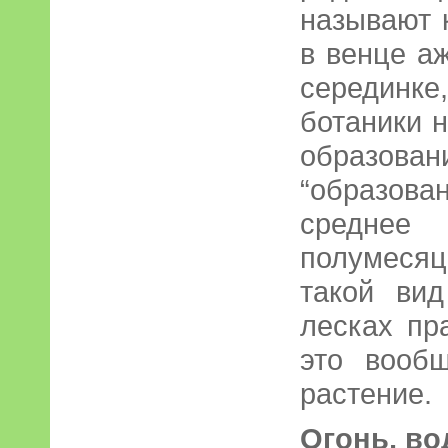
называют к
в венце а
серединк
ботаники 
образо
“образов
среднее
полумесяц
такой ви
лесках пр
это вооб
растение.
Огонь, во