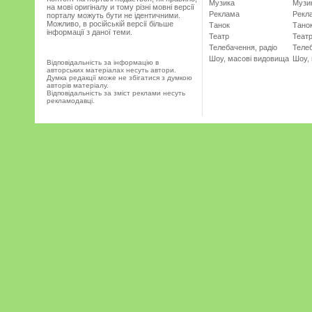
Музика
Музи
на мові оригіналу и тому різні мовні версії
Реклама
Рекл
порталу можуть бути не ідентичними.
Можливо, в російській версії більше
Танок
Тано
інформації з даної теми.
Театр
Теат
Телебачення, радіо
Телеб
Шоу, масові видовища
Шоу,
Відповідальність за інформацію в
авторських матеріалах несуть автори.
Думка редакції може не збігатися з думкою
авторів матеріалу.
Відповідальність за зміст реклами несуть
рекламодавці.