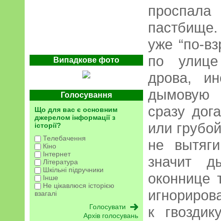
проспал
пастбище
уже “по-в
по улице
Випадкове фото
дрова, и
дымовую 
Голосування
сразу дог
Що для вас є основним
джерелом інформації з
или грубо
історії?
Телебачення
не вытяги
Кіно
Інтернет
значит д
Література
Шкільні підручники
оконнице 
Інше
Не цікавлюся історією
игнориров
взагалі
к гвоздик
Архів голосувань