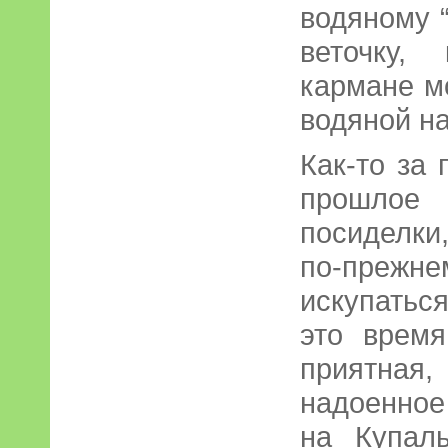
водяному “
веточку,
кармане мо
водяной на
Как-то за
прошло
посиделк
по-преж
искупаться
это время
приятная
надоенное
на Купал