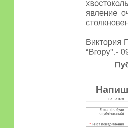
хвостокол
явление о
столкнове
Виктория 
“Вгору”.- 0
Пу
Напиші
Ваше ім'я
E-mail (не буде
опублікований)
*
Текст повідомлення