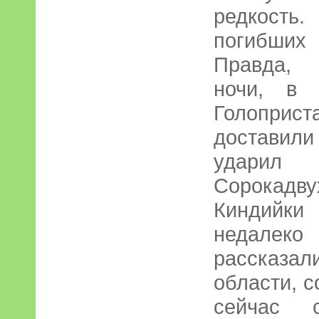
редкость
погибши
Правда, 
ночи, в 
Голопри
доставил
удари
Сорокад
Киндийк
недалек
рассказа
области, 
сейчас с