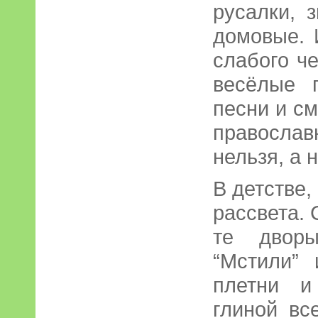
русалки, 
домовые. 
слабого ч
весёлые п
песни и см
православ
нельзя, а 
В детстве,
рассвета.
те дворы
“Мстили” 
плетни и
глиной вс