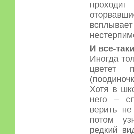
проходи
оторвавши
всплывает
нестерпим
И все-таки
Иногда то
цветет п
(поодиноч
Хотя в шк
него – с
верить не
потом уз
редкий ви