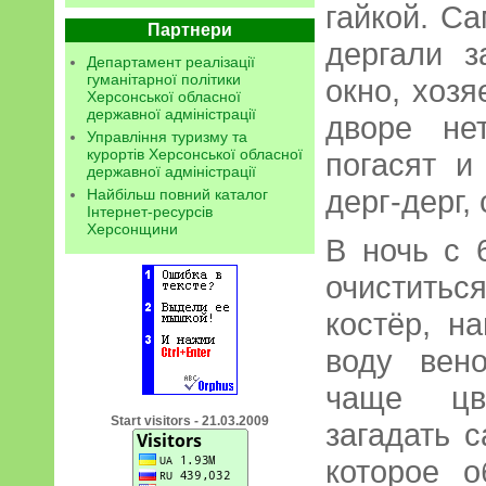
гайкой. Са
Партнери
дергали з
Департамент реалізації
гуманітарної політики
окно, хозя
Херсонської обласної
державної адміністрації
дворе не
Управління туризму та
курортів Херсонської обласної
погасят и
державної адміністрації
дерг-дерг,
Найбільш повний каталог
Інтернет-ресурсів
Херсонщини
В ночь с 
очиститьс
костёр, н
воду вен
чаще цв
Start visitors - 21.03.2009
загадать 
которое о