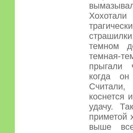
вымазыва
Хохотал
трагическ
страшилки
темном д
темная-т
прыгали 
когда он
Считали,
коснется и
удачу. Та
приметой х
выше все