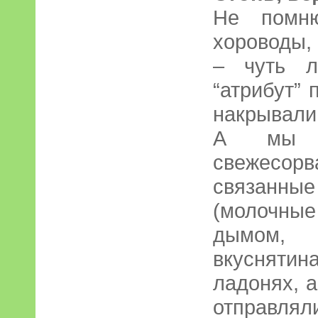
Не помн
хороводы, 
– чуть л
“атрибут” 
накрывали
А мы 
свежесо
связанн
(молочн
дымом,
вкусняти
ладонях, 
отправ