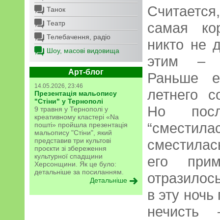
Считается
Танок
Театр
самая ко
Телебачення, радіо
никто не 
Шоу, масові видовища
этим – п
Арт-блог
Раньше е
14.05.2026, 23:46
летнего с
Презентація мальопису
"Стіни" у Тернополі
Но пос
9 травня у Тернополі у
креативному кластері «Na
“сместил
пошті» пройшла презентація
мальопису "Стіни", який
представив три культові
сместилась
проєкти зі збереження
культурної спадщини
его при
Херсонщини. Як це було:
детальніше за посиланням.
отразилось
Детальніше
в эту ночь
нечисть 