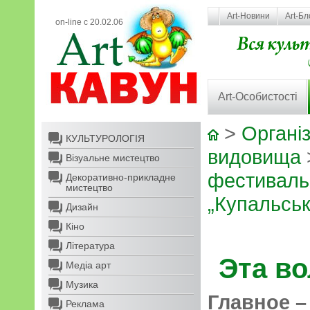
Art-Новини
Art-Бл
on-line с 20.02.06
Art-Особистості
>
Організ
КУЛЬТУРОЛОГІЯ
видовища
Візуальне мистецтво
фестиваль 
Декоративно-прикладне
мистецтво
„Купальські
Дизайн
Кіно
Література
Эта в
Медіа арт
Музика
Главное –
Реклама