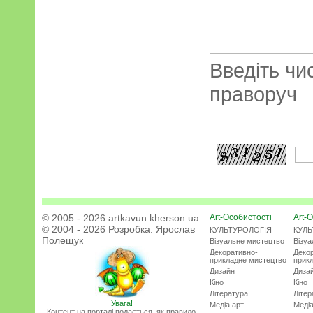
Введіть чи
праворуч
© 2005 - 2026 artkavun.kherson.ua
Art-Особистості
Art-О
© 2004 - 2026 Розробка:
Ярослав
КУЛЬТУРОЛОГІЯ
КУЛЬ
Полещук
Візуальне мистецтво
Візу
Декоративно-
Деко
прикладне мистецтво
прик
Дизайн
Диза
Кіно
Кіно
Література
Літер
Увага!
Медіа арт
Медіа
Контент на порталі подається, як правило,