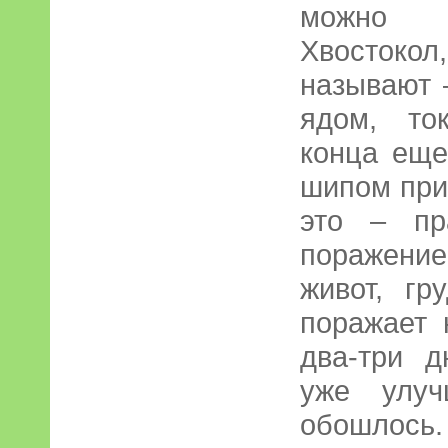
можно с
Хвостоко
называют 
ядом, то
конца еще
шипом при
это – пр
поражение
живот, гр
поражает 
два-три д
уже улуч
обошлос